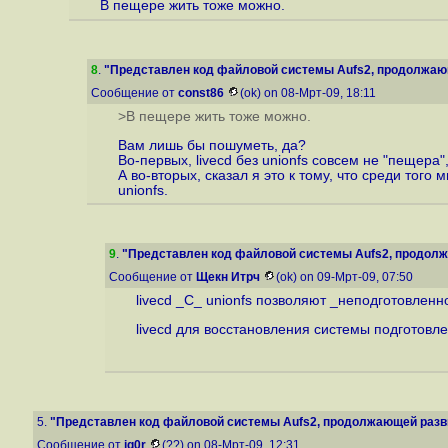
В пещере жить тоже можно.
8
.
"Представлен код файловой системы Aufs2, продолжающ
Сообщение от
const86
(ok) on 08-Мрт-09, 18:11
>В пещере жить тоже можно.
Вам лишь бы пошуметь, да?
Во-первых, livecd без unionfs совсем не "пещера
А во-вторых, сказал я это к тому, что среди тог
unionfs.
9
.
"Представлен код файловой системы Aufs2, продолжа
Сообщение от
Щекн Итрч
(ok) on 09-Мрт-09, 07:50
livecd _С_ unionfs позволяют _неподготовлен
livecd для восстановления системы подготовл
5.
"Представлен код файловой системы Aufs2, продолжающей разви
Сообщение от
ig0r
(??) on 08-Мрт-09, 12:31