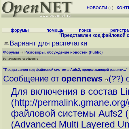
НОВОСТИ
(
+
)
КОНТ
форумы
помощь
поиск
регистр
"Представлен код файловой с
Вариант для распечатки
Форумы
Разговоры, обсуждение новостей
(Public)
Изначальное сообщение
"Представлен код файловой системы Aufs2, продолжающей развити..."
Сообщение от
opennews
(??) 
Для включения в состав L
(
http://permalink.gmane.org
файловой системы Aufs2 (
(Advanced Multi Layered Uni