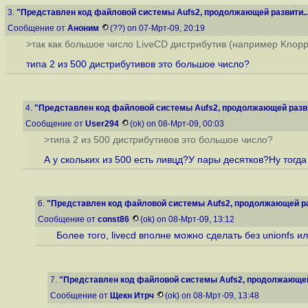
3.
"Представлен код файловой системы Aufs2, продолжающей развити..
Сообщение от
Аноним
(??) on 07-Мрт-09, 20:19
>так как большое число LiveCD дистрибутив (например Knopp
типа 2 из 500 дистрибутивов это большое число?
4.
"Представлен код файловой системы Aufs2, продолжающей разви
Сообщение от
User294
(ok) on 08-Мрт-09, 00:03
>типа 2 из 500 дистрибутивов это большое число?
А у скольких из 500 есть ливцд?У пары десятков?Ну тогда
6.
"Представлен код файловой системы Aufs2, продолжающей раз
Сообщение от
const86
(ok) on 08-Мрт-09, 13:12
Более того, livecd вполне можно сделать без unionfs и
7.
"Представлен код файловой системы Aufs2, продолжающей 
Сообщение от
Щекн Итрч
(ok) on 08-Мрт-09, 13:48