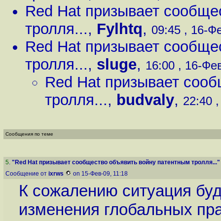
Red Hat призывает сообще
тролля...
,
Fylhtq
,
09:45 , 16-Фе
Red Hat призывает сообще
тролля...
,
sluge
,
16:00 , 16-Фев
Red Hat призывает сооб
тролля...
,
budvaly
,
22:40 ,
Сообщения по теме
5
.
"Red Hat призывает сообщество объявить войну патентным тролля..."
Сообщение от
ixrws
on 15-Фев-09, 11:18
К сожалению ситуация буд
изменения глобальных пра