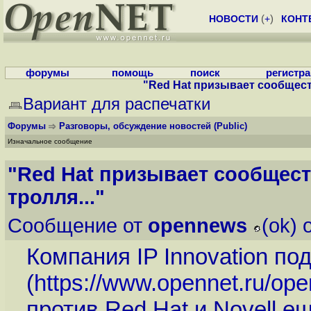
НОВОСТИ
(
+
)
КОНТ
форумы
помощь
поиск
регистр
"Red Hat призывает сообщест
Вариант для распечатки
Форумы
Разговоры, обсуждение новостей
(Public)
Изначальное сообщение
"Red Hat призывает сообщес
тролля..."
Сообщение от
opennews
(ok) 
Компания IP Innovation по
(
https://www.opennet.ru/op
против Red Hat и Novell ещ