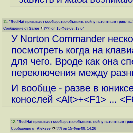
11
.
"Red Hat призывает сообщество объявить войну патентным тролля...
Сообщение от
Sarge
(??) on 15-Фев-09, 13:04
У Norton Commander неско
посмотреть когда на клав
для чего. Вроде как она с
переключения между разн
И вообще - разве в юникс
конослей <Alt>+<F1> ... <F
12
.
"Red Hat призывает сообщество объявить войну патентным тролл
Сообщение от
Aleksey
(??) on 15-Фев-09, 14:26