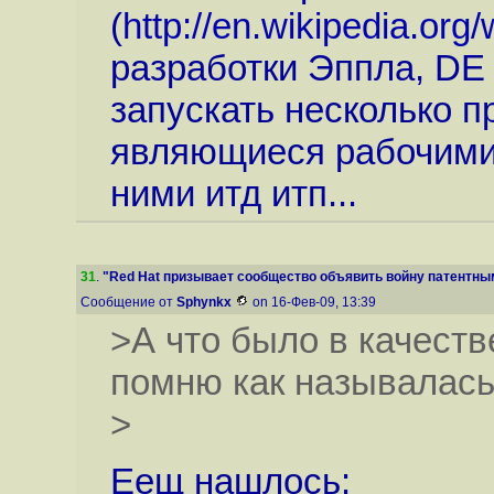
(
http://en.wikipedia.org
разработки Эппла, DE
запускать несколько п
являющиеся рабочими
ними итд итп...
31
.
"Red Hat призывает сообщество объявить войну патентным
Сообщение от
Sphynkx
on 16-Фев-09, 13:39
>А что было в качест
помню как называлас
>
Еещ нашлось: