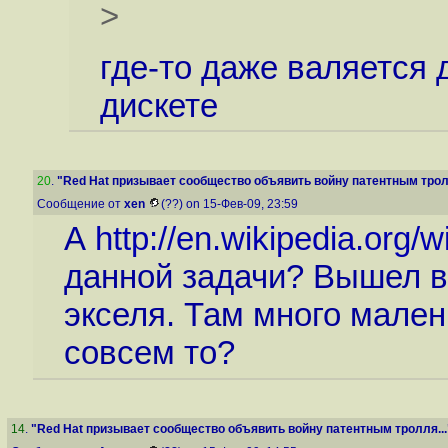
>
где-то даже валяется 
дискете
20
.
"Red Hat призывает сообщество объявить войну патентным тролл
Сообщение от
xen
(??) on 15-Фев-09, 23:59
А
http://en.wikipedia.org/
данной задачи? Вышел в 
экселя. Там много мален
совсем то?
14
.
"Red Hat призывает сообщество объявить войну патентным тролля...