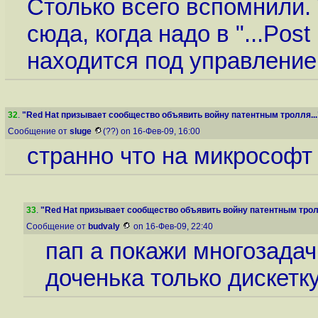
Столько всего вспомнили. 
сюда, когда надо в "...Post
находится под управлением
32
.
"Red Hat призывает сообщество объявить войну патентным тролля...
Сообщение от
sluge
(??) on 16-Фев-09, 16:00
странно что на микрософт 
33
.
"Red Hat призывает сообщество объявить войну патентным тролл
Сообщение от
budvaly
on 16-Фев-09, 22:40
пап а покажи многозадачн
доченька только дискетк