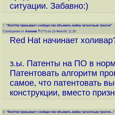
ситуации. Забавно:)
7
.
"Red Hat призывает сообщество объявить войну патентным тролля"
Сообщение от
Аноним
(??) on 15-Фев-09, 11:35
Red Hat начинает холивар?
з.ы. Патенты на ПО в нор
Патентовать алгоритм про
самое, что патентовать в
конструкции, вместо призн
8
.
"Red Hat призывает сообщество объявить войну патентным тролля..."