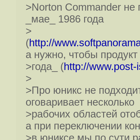
>Norton Commander не 
_мае_ 1986 года
>
(
http://www.softpanora
а нужно, чтобы продук
>года_ (
http://www.post-
>
>Про юникс не подходит
оговаривает несколько
>рабочих областей ото
а при переключении ко
>в юниксе мы по сути р