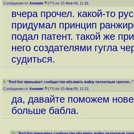
Сообщение от
Аноним
(??) on 15-Фев-09, 11:36
вчера прочел. какой-то рус
придумал принцип ранжир
подал патент. такой же пр
него создателями гугла чер
судиться.
9
.
"Red Hat призывает сообщество объявить войну патентным тролля..."
Сообщение от
Аноним
(??) on 15-Фев-09, 12:31
да, давайте поможем нове
больше бабла.
10
.
"Red Hat призывает сообщество объявить войну патентным тролл