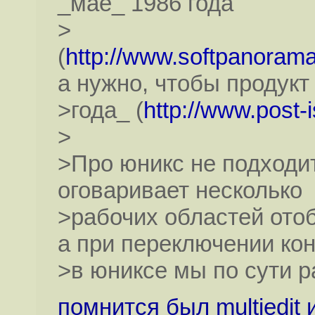
_мае_ 1986 года
>
(
http://www.softpanora
а нужно, чтобы продук
>года_ (
http://www.post-
>
>Про юникс не подходит
оговаривает несколько
>рабочих областей ото
а при переключении ко
>в юниксе мы по сути р
помнится был multiedit 