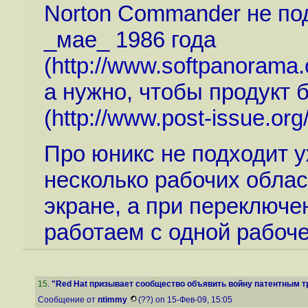
Norton Commander не по
_мае_ 1986 года
(
http://www.softpanorama
а нужно, чтобы продукт 
(
http://www.post-issue.org
Про юникс не подходит у
несколько рабочих обла
экране, а при переключе
работаем с одной рабоч
15
.
"Red Hat призывает сообщество объявить войну патентным тр
Сообщение от
ntimmy
(??) on 15-Фев-09, 15:05