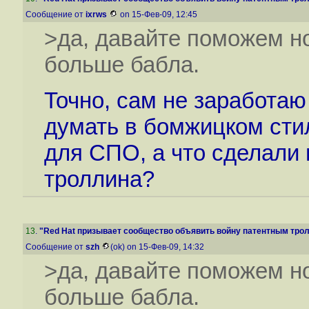
Сообщение от
ixrws
on 15-Фев-09, 12:45
>да, давайте поможем н
больше бабла.
Точно, сам не заработаю
думать в бомжицком стил
для CПО, а что сделали
троллина?
13
.
"Red Hat призывает сообщество объявить войну патентным тролл
Сообщение от
szh
(ok) on 15-Фев-09, 14:32
>да, давайте поможем н
больше бабла.