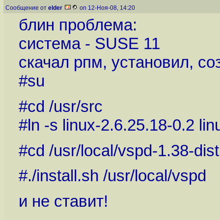
Сообщение от
elder
on 12-Ноя-08, 14:20
блин проблема:
система - SUSE 11
скачал рпм, установил, со
#su
#cd /usr/src
#ln -s linux-2.6.25.18-0.2 li
#cd /usr/local/vspd-1.38-dist
#./install.sh /usr/local/vspd
и не ставит!