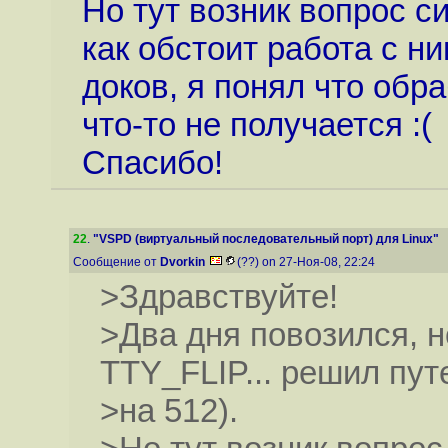
Но тут возник вопрос с
как обстоит работа с н
доков, я понял что обр
что-то не получается :(
Спасибо!
22
.
"VSPD (виртуальный последовательный порт) для Linux"
Сообщение от
Dvorkin
(??) on 27-Ноя-08, 22:24
>Здравствуйте!
>Два дня повозился, н
TTY_FLIP... решил пу
>на 512).