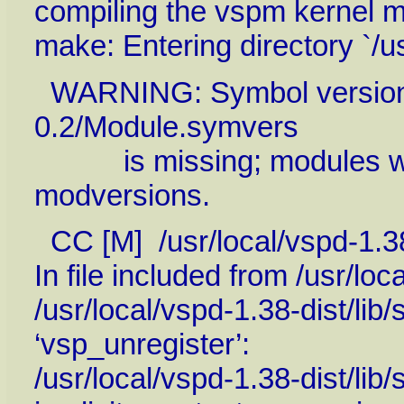
compiling the vspm kernel m
make: Entering directory `/us
WARNING: Symbol version d
0.2/Module.symvers
is missing; modules wil
modversions.
CC [M] /usr/local/vspd-1.38
In file included from /usr/loc
/usr/local/vspd-1.38-dist/lib/
‘vsp_unregister’:
/usr/local/vspd-1.38-dist/lib