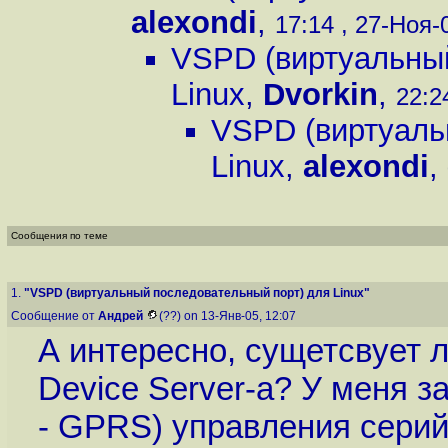
alexondi
,
17:14 , 27-Ноя-0
VSPD (виртуальный
Linux
,
Dvorkin
,
22:2
VSPD (виртуаль
Linux
,
alexondi
,
Сообщения по теме
1.
"VSPD (виртуальный последовательный порт) для Linux"
Сообщение от
Андрей
(??) on 13-Янв-05, 12:07
А интересно, сущетсвует 
Device Server-а? У меня з
- GPRS) управления сери