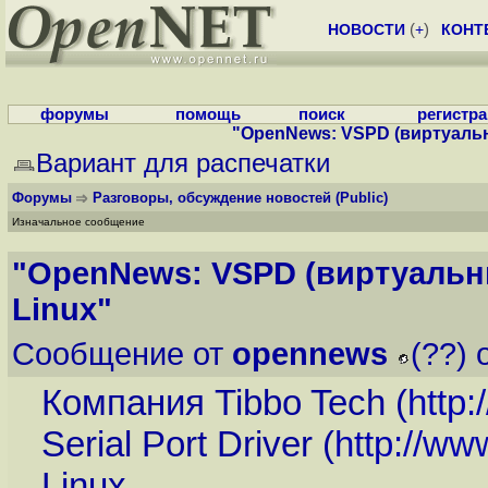
НОВОСТИ
(
+
)
КОНТ
форумы
помощь
поиск
регистр
"OpenNews: VSPD (виртуаль
Вариант для распечатки
Форумы
Разговоры, обсуждение новостей
(Public)
Изначальное сообщение
"OpenNews: VSPD (виртуальн
Linux"
Сообщение от
opennews
(??) 
Компания Tibbo Tech (
http:
Serial Port Driver (
http://ww
Linux.