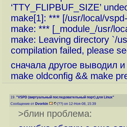
‘TTY_FLIPBUF_SIZE’ undeclar
make[1]: *** [/usr/local/vspd
make: *** [_module_/usr/local
make: Leaving directory `/usr
compilation failed, please s
сначала другое выводил и
make oldconfig && make pre
19.
"VSPD (виртуальный последовательный порт) для Linux"
Сообщение от
Dvorkin
(??) on 12-Ноя-08, 15:39
>блин проблема: