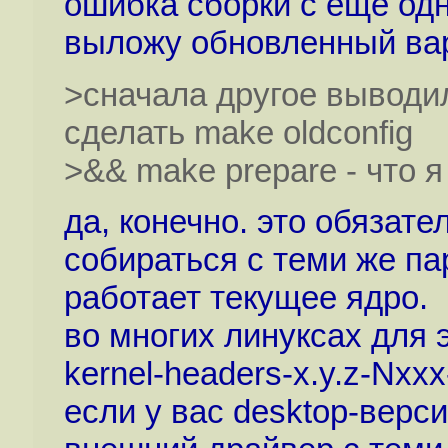
ошибка сборки с еще од
выложу обновленный вар
>сначала другое выводил
сделать make oldconfig
>&& make prepare - что 
да, конечно. это обязат
собираться с теми же па
работает текущее ядро.
во многих линуксах для 
kernel-headers-x.y.z-Nxx
если у вас desktop-верс