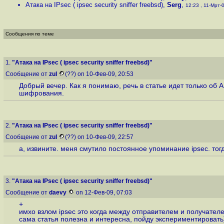
Атака на IPsec ( ipsec security sniffer freebsd)
,
Serg
,
12:23 , 11-Мрт-0
Сообщения по теме
1.
"Атака на IPsec ( ipsec security sniffer freebsd)"
Сообщение от
zul
(??) on 10-Фев-09, 20:53
Добрый вечер. Как я понимаю, речь в статье идет только об
шифрования.
2.
"Атака на IPsec ( ipsec security sniffer freebsd)"
Сообщение от
zul
(??) on 10-Фев-09, 22:57
а, извините. меня смутило постоянное упоминание ipsec. тог
3.
"Атака на IPsec ( ipsec security sniffer freebsd)"
Сообщение от
daevy
on 12-Фев-09, 07:03
+
имхо взлом ipsec это когда между отправителем и получател
сама статья полезна и интересна, пойду экспериментировать