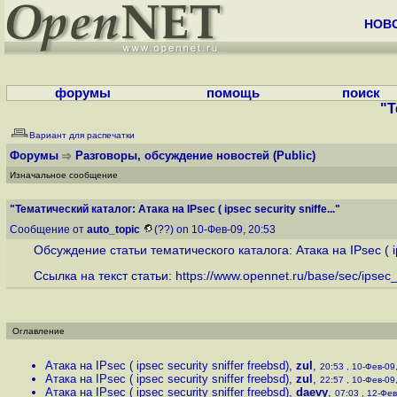
НОВ
форумы
помощь
поиск
"Т
Вариант для распечатки
Форумы
Разговоры, обсуждение новостей
(Public)
Изначальное сообщение
"Тематический каталог: Атака на IPsec ( ipsec security sniffe..."
Сообщение от
auto_topic
(??) on 10-Фев-09, 20:53
Обсуждение статьи тематического каталога: Атака на IPsec ( ips
Ссылка на текст статьи:
https://www.opennet.ru/base/sec/ipsec_a
Оглавление
Атака на IPsec ( ipsec security sniffer freebsd)
,
zul
,
20:53 , 10-Фев-09,
Атака на IPsec ( ipsec security sniffer freebsd)
,
zul
,
22:57 , 10-Фев-09,
Атака на IPsec ( ipsec security sniffer freebsd)
,
daevy
,
07:03 , 12-Фев