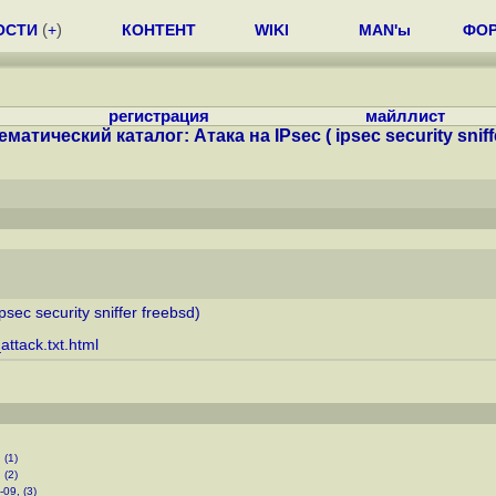
ОСТИ
(
+
)
КОНТЕНТ
WIKI
MAN'ы
ФО
регистрация
майллист
ематический каталог: Атака на IPsec ( ipsec security sniffe
ec security sniffer freebsd)
ttack.txt.html
 (1)
 (2)
-09, (3)