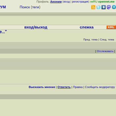
Профиль:
Аноним
(
вход
|
регистрация
)
неRU
opennet.me
РУМ
Поиск
(
теги
)
вход/выход
слежка
..."
Пред. тема
|
След. тема
[
Отслеживать
]
Высказать мнение
|
Ответить
|
Правка
|
Cообщить модератору