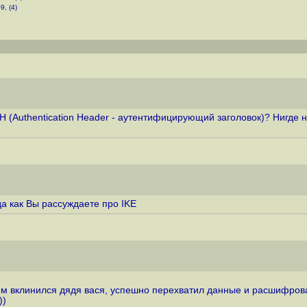
9, (4)
 AH (Authentication Header - аутентифицирующий заголовок)? Нигд
да как Вы рассуждаете про IKE
ем вклинился дядя вася, успешно перехватил данные и расшифровал 
))