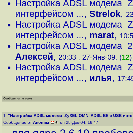
Настройка ADSL модема 
интерфейсом ...
,
Strelok
,
23
Настройка ADSL модема 
интерфейсом ...
,
marat
,
10:5
Настройка ADSL модема 25
Алексей
,
20:33 , 27-Янв-09, (
12
)
Настройка ADSL модема 
интерфейсом ...
,
илья
,
17:45
Сообщения по теме
1.
"Настройка ADSL модема ZyXEL OMNI ADSL EE с USB интер
Сообщение от
Аноним
on 28-Дек-04, 18:47