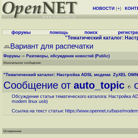
НОВОСТИ
(
+
)
КОНТ
форумы
помощь
поиск
регистр
"Тематический каталог: Нас
Вариант для распечатки
Форумы
Разговоры, обсуждение новостей
(Public)
Изначальное сообщение
"Тематический каталог: Настройка ADSL модема ZyXEL OMNI
Сообщение от
auto_topic
o
Обсуждение статьи тематического каталога: Настройка A
modem linux usb)
Ссылка на текст статьи:
https://www.opennet.ru/base/modem
Оглавление