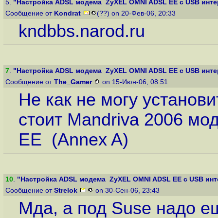
5.
"Настройка ADSL модема ZyXEL OMNI ADSL EE с USB интер
Сообщение от
Kondrat
(??) on 20-Фев-06, 20:33
kndbbs.narod.ru
7
.
"Настройка ADSL модема ZyXEL OMNI ADSL EE с USB интер
Сообщение от
The_Gamer
on 15-Июн-06, 08:51
Не как не могу установи
стоит Mandriva 2006 м
EE (Annex A)
10
.
"Настройка ADSL модема ZyXEL OMNI ADSL EE с USB инте
Сообщение от
Strelok
on 30-Сен-06, 23:43
Мда, а под Suse надо е