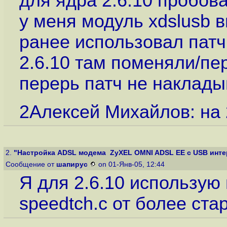
для ядра 2.6.10 пробова
у меня модуль xdslusb 
ранее использовал патч 
2.6.10 там поменяли/пе
перерь патч не наклады
2Алексей Михайлов: на 
2.
"Настройка ADSL модема ZyXEL OMNI ADSL EE с USB интер
Сообщение от
шапирус
on 01-Янв-05, 12:44
Я для 2.6.10 использую
speedtch.c от более стар