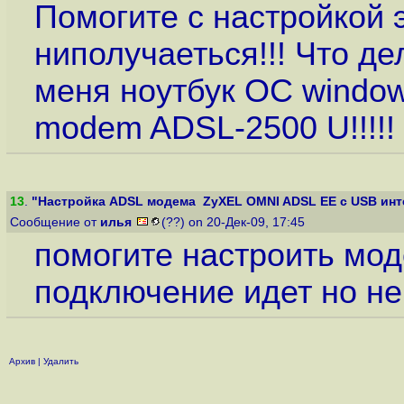
Помогите с настройкой 
ниполучаеться!!! Что де
меня ноутбук ОС window
modem ADSL-2500 U!!!!! 
13
.
"Настройка ADSL модема ZyXEL OMNI ADSL EE с USB инте
Сообщение от
илья
(??) on 20-Дек-09, 17:45
помогите настроить моде
подключение идет но не
Архив
|
Удалить