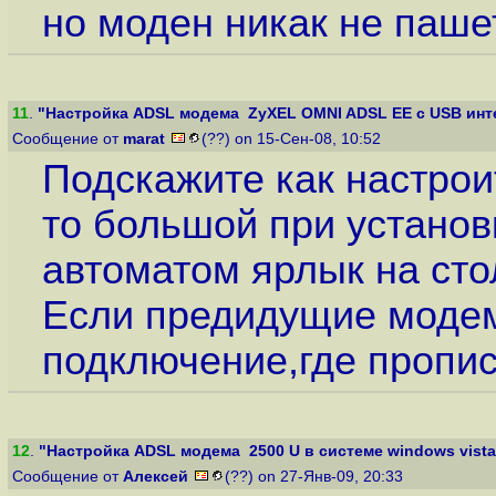
но моден никак не пашет
11
.
"Настройка ADSL модема ZyXEL OMNI ADSL EE с USB инте
Сообщение от
marat
(??) on 15-Сен-08, 10:52
Подскажите как настрои
то большой при установ
автоматом ярлык на сто
Если предидущие модем
подключение,где пропис
12
.
"Настройка ADSL модема 2500 U в системе windows vista
Сообщение от
Алексей
(??) on 27-Янв-09, 20:33