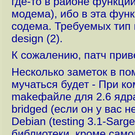
где-то в районе функци
модема), ибо в эта фун
содема. Требуемых тип 
design (2).
К сожалению, патч приве
Несколько заметок в по
мучаться будет - При к
makeфайле для 2.6 ядра
bridged (если он у вас 
Debian (testing 3.1-Sar
библиотеки, кроме самог