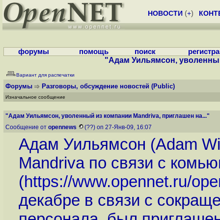
НОВОСТИ
(
+
)
КОНТ
форумы
помощь
поиск
регистр
"Адам Уильямсон, уволенный 
Вариант для распечатки
Форумы
Разговоры, обсуждение новостей
(Public)
Изначальное сообщение
"Адам Уильямсон, уволенный из компании Mandriva, приглашен на..."
Сообщение от
opennews
(??) on 27-Янв-09, 16:07
Адам Уильямсон (Adam Wi
Mandriva по связи с комь
(
https://www.opennet.ru/op
декабре в связи с сокра
персонала, был приглаше