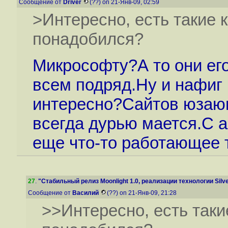
Сообщение от
Driver
(??) on 21-Янв-09, 02:59
>Интересно, есть такие ко
понадобился?
Микрософту?А то они его
всем подряд.Ну и нафиг 
интересно?Сайтов юзающ
всегда дурью мается.С 
еще что-то работающее 
27
.
"Стабильный релиз Moonlight 1.0, реализации технологии Silv
Сообщение от
Василий
(??) on 21-Янв-09, 21:28
>>Интересно, есть такие 