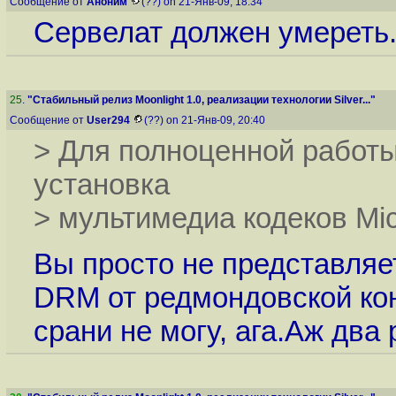
Сообщение от
Аноним
(??) on 21-Янв-09, 18:34
Сервелат должен умереть
25
.
"Стабильный релиз Moonlight 1.0, реализации технологии Silver..."
Сообщение от
User294
(??) on 21-Янв-09, 20:40
> Для полноценной работы
установка
> мультимедиа кодеков Mic
Вы просто не представляе
DRM от редмондовской кон
срани не могу, ага.Аж два 