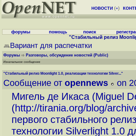
НОВОСТИ
(
+
)
КОНТ
форумы
помощь
поиск
регистр
"Стабильный релиз Moonligh
Вариант для распечатки
Форумы
Разговоры, обсуждение новостей
(Public)
Изначальное сообщение
"Стабильный релиз Moonlight 1.0, реализации технологии Silver..."
Сообщение от
opennews
on 2
Мигель де Икаса (Miguel D
(
http://tirania.org/blog/arch
первого стабильного рели
технологии Silverlight 1.0 д