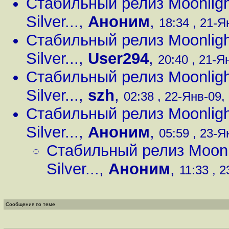
Стабильный релиз Moonligh
Silver...
,
Аноним
,
18:34 , 21-Я
Стабильный релиз Moonligh
Silver...
,
User294
,
20:40 , 21-Ян
Стабильный релиз Moonligh
Silver...
,
szh
,
02:38 , 22-Янв-09, 
Стабильный релиз Moonligh
Silver...
,
Аноним
,
05:59 , 23-Я
Стабильный релиз Moonli
Silver...
,
Аноним
,
11:33 , 2
Сообщения по теме