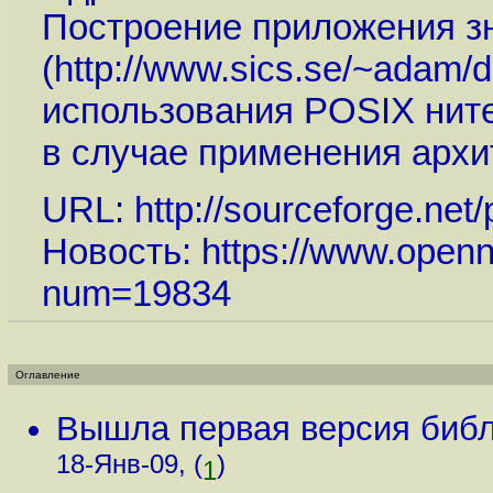
Построение приложения з
(
http://www.sics.se/~adam/d
использования POSIX нитей
в случае применения архи
URL:
http://sourceforge.net/
Новость:
https://www.openn
num=19834
Оглавление
Вышла первая версия библ
18-Янв-09, (
)
1