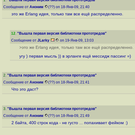
1
.
"Вышла первая версия библиотеки прототредов"
Сообщение от
Аноним
(??) on 18-Янв-09, 21:40
это же Erlang идея, только там все ещё распределенно.
12
.
"Вышла первая версия библиотеки прототредов"
Сообщение от
JLarky
on 19-Янв-09, 13:03
>это же Erlang идея, только там все ещё распределенно.
угу ) первая мысль )) в эрланге ещё мессидж пассинг =)
2
.
"Вышла первая версия библиотеки прототредов"
Сообщение от
Аноним
(??) on 18-Янв-09, 21:41
Что это даст?
3
.
"Вышла первая версия библиотеки прототредов"
Сообщение от
Аноним
(??) on 18-Янв-09, 21:49
2 байта, 400 строк кода - не густо ... попахивает фейком :)