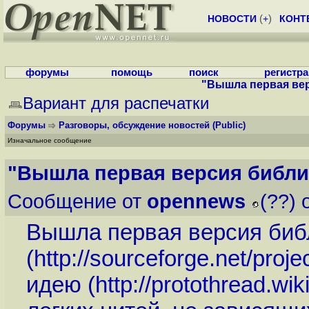
НОВОСТИ
(
+
)
КОНТ
форумы
помощь
поиск
регистр
"Вышла первая вер
Вариант для распечатки
Форумы
Разговоры, обсуждение новостей
(Public)
Изначальное сообщение
"Вышла первая версия библи
Сообщение от
opennews
(??) 
Вышла первая версия библ
(
http://sourceforge.net/proje
идею (
http://protothread.wik