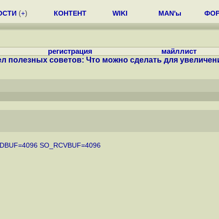
ОСТИ
(
+
)
КОНТЕНТ
WIKI
MAN'ы
ФО
регистрация
майллист
л полезных советов: Что можно сделать для увеличения
NDBUF=4096 SO_RCVBUF=4096