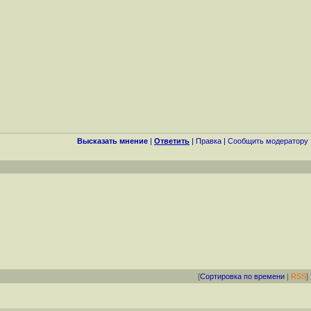
Высказать мнение
|
Ответить
|
Правка
|
Cообщить модератору
[
Сортировка по времени
|
RSS
]