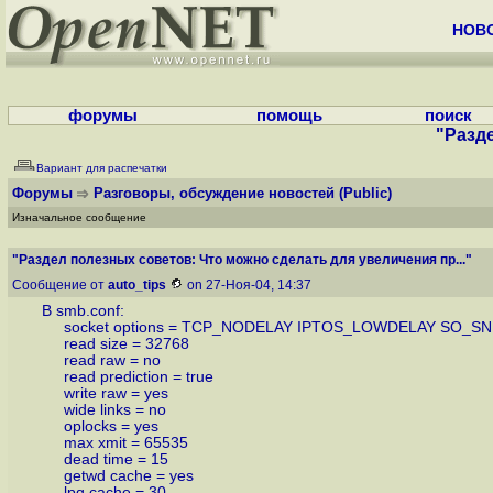
НОВ
форумы
помощь
поиск
"Разде
Вариант для распечатки
Форумы
Разговоры, обсуждение новостей
(Public)
Изначальное сообщение
"Раздел полезных советов: Что можно сделать для увеличения пр..."
Сообщение от
auto_tips
on 27-Ноя-04, 14:37
В smb.conf:
socket options = TCP_NODELAY IPTOS_LOWDELAY SO_S
read size = 32768
read raw = no
read prediction = true
write raw = yes
wide links = no
oplocks = yes
max xmit = 65535
dead time = 15
getwd cache = yes
lpq cache = 30