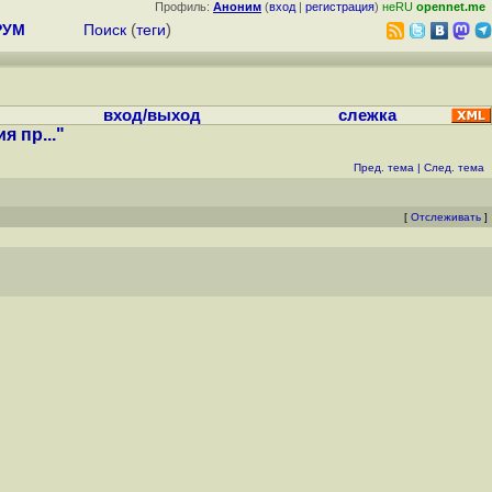
Профиль:
Аноним
(
вход
|
регистрация
)
неRU
opennet.me
РУМ
Поиск
(
теги
)
вход/выход
слежка
 пр..."
Пред. тема
|
След. тема
[
Отслеживать
]