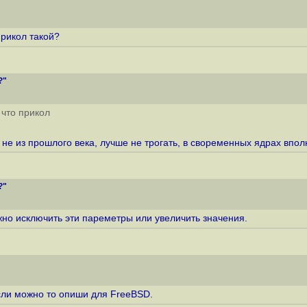
прикол такой?
?"
 что прикол
о не из прошлого века, лучше не трогать, в своременных ядрах впо
?"
 исключить эти пареметры или увеличить значения.
если можно то опиши для FreeBSD.