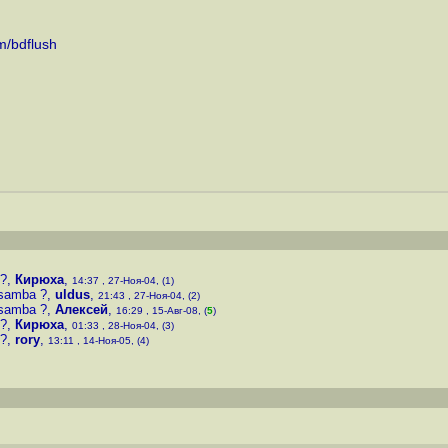
m/bdflush
 ?
,
Кирюха
,
14:37 , 27-Ноя-04, (1)
samba ?
,
uldus
,
21:43 , 27-Ноя-04, (2)
samba ?
,
Алексей
,
16:29 , 15-Авг-08, (
5
)
 ?
,
Кирюха
,
01:33 , 28-Ноя-04, (3)
 ?
,
rory
,
13:11 , 14-Ноя-05, (4)