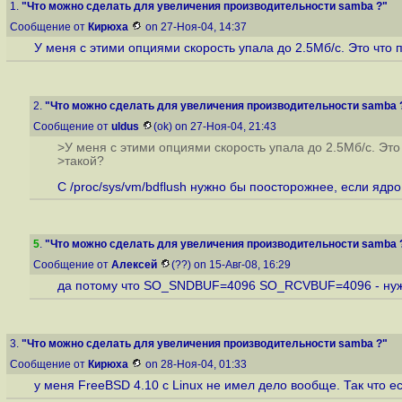
1.
"Что можно сделать для увеличения производительности samba ?"
Сообщение от
Кирюха
on 27-Ноя-04, 14:37
У меня с этими опциями скорость упала до 2.5Мб/с. Это что 
2.
"Что можно сделать для увеличения производительности samba 
Сообщение от
uldus
(ok) on 27-Ноя-04, 21:43
>У меня с этими опциями скорость упала до 2.5Мб/с. Это
>такой?
С /proc/sys/vm/bdflush нужно бы поосторожнее, если ядр
5
.
"Что можно сделать для увеличения производительности samba 
Сообщение от
Алексей
(??) on 15-Авг-08, 16:29
да потому что SO_SNDBUF=4096 SO_RCVBUF=4096 - нужно
3.
"Что можно сделать для увеличения производительности samba ?"
Сообщение от
Кирюха
on 28-Ноя-04, 01:33
у меня FreeBSD 4.10 c Linux не имел дело вообще. Так что 