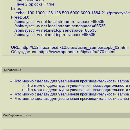
level2 oplocks = true
Linux:
echo "100 1000 128 128 500 6000 6000 1884 2" >/proc/sys/v
FreeBSD:
/sbin/sysctl -w net.local.stream.recvspace=65535
/sbin/sysctl -w net.local.stream.sendspace=65535
/sbin/sysctl -w net.inet.tcp.sendspace=65535
/sbin/sysctl -w net.inet.tcp.recvspace=65535
URL:
http://k12linux.mesd.k12.or.us/using_samba/appb_02.html
Обсуждается:
https://www.opennet.ru/tips/info/270.shtml
Оглавление
Что можно сделать для увеличения производительности samba
Что можно сделать для увеличения производительности 
Что можно сделать для увеличения производительности 
Что можно сделать для увеличения производительности samba
Что можно сделать для увеличения производительности samba
Сообщения по теме