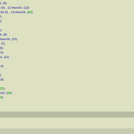
, (6)
:04 , 12-Ноя-04, (13)
,
20:31 , 13-Ноя-04, (
20
)
2)
3)
5)
4, (8)
-Ноя-04, (15)
 (7)
(9)
10)
4, (11)
14)
)
18)
(
21
)
-04, (
22
)
23
)