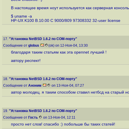
В настоящее время ноут используется как серверная консоль,
$ uname -a
HP-UX K100 B.10.00 C 9000/809 97308332 32-user license
17.
"Установка NetBSD 1.6.2 по COM-порту"
Сообщение от
globus
(ok) on 12-Ноя-04, 13:30
благодаря таким статьям как эта opennet лучший !
автору респект!
18.
"Установка NetBSD 1.6.2 по COM-порту"
Сообщение от
Аноним
on 13-Ноя-04, 07:27
автор молодец. я таким способом ставил нетбсд на старый ноу
19.
"Установка NetBSD 1.6.2 по COM-порту"
Сообщение от
Гость
on 13-Ноя-04, 12:11
просто нет слов! спасибо :) побольше бы таких статей!