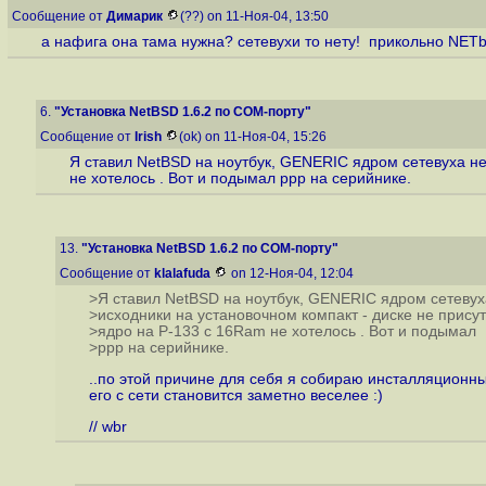
Сообщение от
Димарик
(??) on 11-Ноя-04, 13:50
а нафига она тама нужна? сетевухи то нету! прикольно NETbsd
6.
"Установка NetBSD 1.6.2 по COM-порту"
Сообщение от
Irish
(ok) on 11-Ноя-04, 15:26
Я ставил NetBSD на ноутбук, GENERIC ядром сетевуха не
не хотелось . Вот и подымал ppp на серийнике.
13.
"Установка NetBSD 1.6.2 по COM-порту"
Сообщение от
klalafuda
on 12-Ноя-04, 12:04
>Я ставил NetBSD на ноутбук, GENERIC ядром сетеву
>исходники на установочном компакт - диске не присут
>ядро на P-133 с 16Ram не хотелось . Вот и подымал
>ppp на серийнике.
..по этой причине для себя я собираю инсталляционны
его с сети становится заметно веселее :)
// wbr