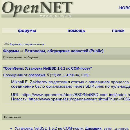
НОВ
форумы
помощь
поиск
Вариант для распечатки
Форумы
Разговоры, обсуждение новостей
(Public)
Изначальное сообщение
"OpenNews: Установка NetBSD 1.6.2 по COM-порту"
Сообщение от
opennews
(??) on 11-Ноя-04, 13:50
Mikhail E. Zakharov подготовил статью с описанием процесс
соединение было организовано через SLIP линк по нуль-мод
URL:
https://www.opennet.ru/docs/BSD/NetBSD-com-inst/index.h
Новость:
https://www.opennet.ru/opennews/art.shtml?num=4636
Оглавление
Установка NetBSD 1.6.2 по COM-порту
,
Димарик
,
13:50 , 11-Ноя-04, 