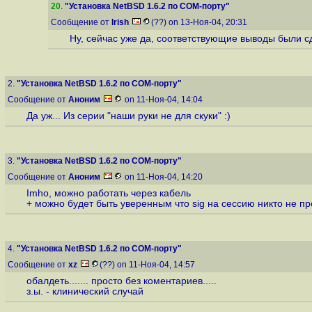
20
.
"Установка NetBSD 1.6.2 по COM-порту"
Сообщение от
Irish
(??) on 13-Ноя-04, 20:31
Ну, сейчас уже да, соответствующие выводы были сд
2.
"Установка NetBSD 1.6.2 по COM-порту"
Сообщение от
Аноним
on 11-Ноя-04, 14:04
Да уж... Из серии "наши руки не для скуки" :)
3.
"Установка NetBSD 1.6.2 по COM-порту"
Сообщение от
Аноним
on 11-Ноя-04, 14:20
Imho, можно работать через кабель
+ можно будет быть уверенным что sig на сессию никто не про
4.
"Установка NetBSD 1.6.2 по COM-порту"
Сообщение от
xz
(??) on 11-Ноя-04, 14:57
обалдеть....... просто без коментариев.....
з.ы. - клинический случай