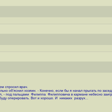
ем спросил врач.
тельно об'яснил хозяин. - Конечно, если бы я начал прыгать по зас
 - под пальцами Филиппа Филипповича в кармане небесно заиграл р
буду оперировать. Вот и хорошо. И никаких разрух...