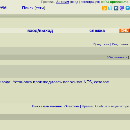
Профиль:
Аноним
(
вход
|
регистрация
)
неRU
opennet.me
РУМ
Поиск
(
теги
)
вход/выход
слежка
Пред. тема
|
След. тема
[
Отслеживать
]
ивода. Установка производилась используя NFS, сетевое
Высказать мнение
|
Ответить
|
Правка
|
Cообщить модератору