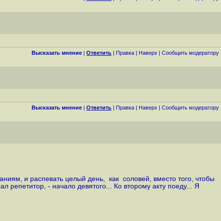
Высказать мнение
|
Ответить
|
Правка
|
Наверх
|
Cообщить модератору
Высказать мнение
|
Ответить
|
Правка
|
Наверх
|
Cообщить модератору
еданиям, и распевать целый день, как соловей, вместо того, чтобы
епетитор, - начало девятого... Ко второму акту поеду... Я