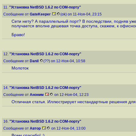
11.
"Установка NetBSD 1.6.2 по COM-порту"
Сообщение от
GateKeeper
(ok) on 11-Ноя-04, 23:15
Сети нету? А параллельный порт? В последствии, подняв уже
получается вполне дешевая точка доступа, скажем, к офисно
Браво!
12.
"Установка NetBSD 1.6.2 по COM-порту"
Сообщение от
Danil
(??) on 12-Ноя-04, 10:58
Молоток
14.
"Установка NetBSD 1.6.2 по COM-порту"
Сообщение от
Аноним
on 12-Ноя-04, 12:23
Отличная статья. Иллюстрирует нестандартные решения для 
16.
"Установка NetBSD 1.6.2 по COM-порту"
Сообщение от
Автор
on 12-Ноя-04, 13:00
Всем спасибо! :)