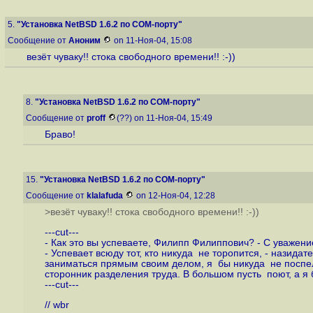
5.
"Установка NetBSD 1.6.2 по COM-порту"
Сообщение от
Аноним
on 11-Ноя-04, 15:08
везёт чуваку!! стока свободного времени!! :-))
8.
"Установка NetBSD 1.6.2 по COM-порту"
Сообщение от
proff
(??) on 11-Ноя-04, 15:49
Браво!
15.
"Установка NetBSD 1.6.2 по COM-порту"
Сообщение от
klalafuda
on 12-Ноя-04, 12:28
>везёт чуваку!! стока свободного времени!! :-))
---cut---
- Как это вы успеваете, Филипп Филиппович? - С уважени
- Успевает всюду тот, кто никуда не торопится, - назида
заниматься прямым своим делом, я бы никуда не поспел,
сторонник разделения труда. В большом пусть поют, а я 
---cut---
// wbr