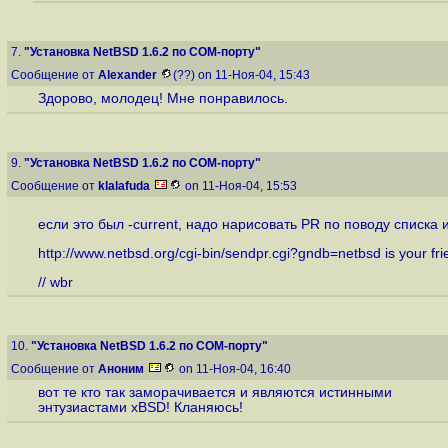
7.
"Установка NetBSD 1.6.2 по COM-порту"
Сообщение от
Alexander
(??) on 11-Ноя-04, 15:43
Здорово, молодец! Мне понравилось.
9.
"Установка NetBSD 1.6.2 по COM-порту"
Сообщение от
klalafuda
on 11-Ноя-04, 15:53
если это был -current, надо нарисовать PR по поводу списка
http://www.netbsd.org/cgi-bin/sendpr.cgi?gndb=netbsd
is your fri
// wbr
10.
"Установка NetBSD 1.6.2 по COM-порту"
Сообщение от
Аноним
on 11-Ноя-04, 16:40
вот те кто так заморачивается и являются истинными
энтузиастами xBSD! Кланяюсь!