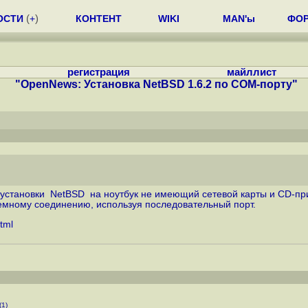
ОСТИ
(
+
)
КОНТЕНТ
WIKI
MAN'ы
ФО
регистрация
майллист
"OpenNews: Установка NetBSD 1.6.2 по COM-порту"
а установки NetBSD на ноутбук не имеющий сетевой карты и CD-пр
емному соединению, используя последовательный порт.
tml
(1)