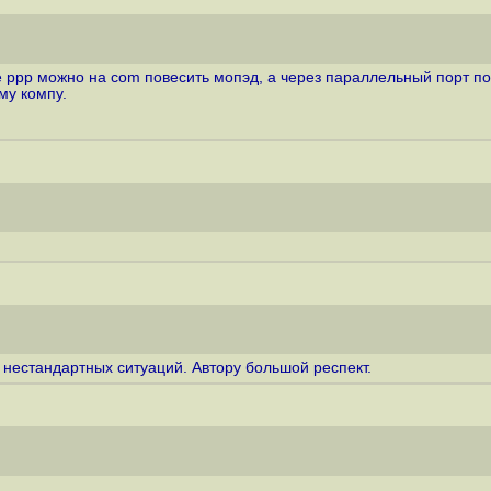
 ppp можно на com повесить мопэд, а через параллельный порт подк
му компу.
нестандартных ситуаций. Автору большой респект.