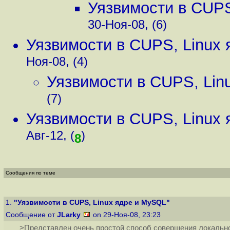
Уязвимости в CUPS
30-Ноя-08, (6)
Уязвимости в CUPS, Linux
Ноя-08, (4)
Уязвимости в CUPS, Lin
(7)
Уязвимости в CUPS, Linux
Авг-12, (
)
8
Сообщения по теме
1.
"Уязвимости в CUPS, Linux ядре и MySQL"
Сообщение от
JLarky
on 29-Ноя-08, 23:23
>Представлен очень простой способ совершения локальн