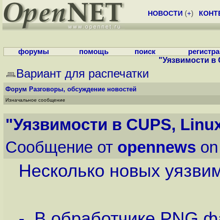
НОВОСТИ
(
+
)
КОНТ
форумы
помощь
поиск
регистр
"Уязвимости в 
Вариант для распечатки
Форум
Разговоры, обсуждение новостей
Изначальное сообщение
"Уязвимости в CUPS, Linu
Сообщение от
opennews
on
Несколько новых уязвим
- В обработчике PNG ф