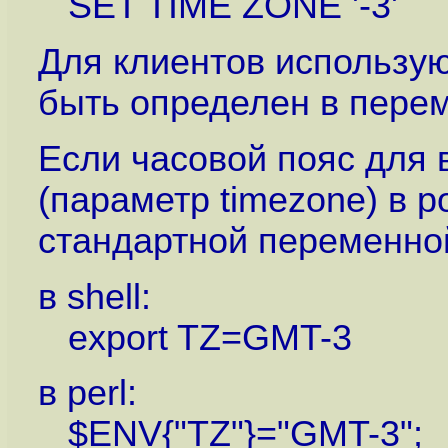
SET TIME ZONE '-3'
Для клиентов использую
быть определен в пере
Если часовой пояс для
(параметр timezone) в po
стандартной переменно
в shell:
export TZ=GMT-3
в perl:
$ENV{"TZ"}="GMT-3";