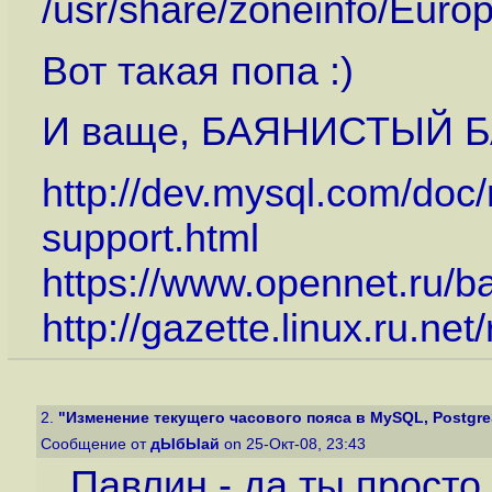
/usr/share/zoneinfo/Eur
Вот такая попа :)
И ваще, БАЯНИСТЫЙ Б
http://dev.mysql.com/doc
support.html
https://www.opennet.ru/b
http://gazette.linux.ru.ne
2.
"Изменение текущего часового пояса в MySQL, PostgreS
Сообщение от
дЫбЫай
on 25-Окт-08, 23:43
Павлин - да ты просто 