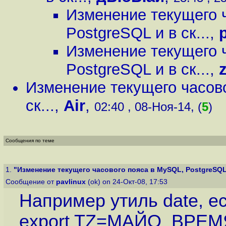
Изменение текущего 
PostgreSQL и в ск...
,
Изменение текущего 
PostgreSQL и в ск...
,
Изменение текущего часово
ск...
,
Air
,
02:40 , 08-Ноя-14, (
5
)
Сообщения по теме
1.
"Изменение текущего часового пояса в MySQL, PostgreSQL и
Сообщение от
pavlinux
(ok) on 24-Окт-08, 17:53
Например утиль date, е
export TZ=МАЙО_ВРЕМЯ,