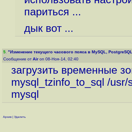
париться ...
дык вот ...
5
.
"Изменение текущего часового пояса в MySQL, PostgreSQL и
Сообщение от
Air
on 08-Ноя-14, 02:40
загрузить временные з
mysql_tzinfo_to_sql /usr/
mysql
Архив
|
Удалить