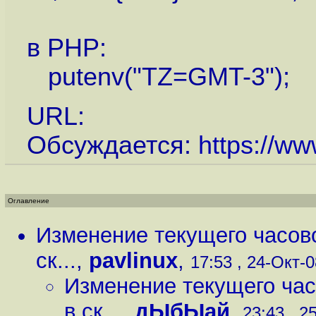
в PHP:
putenv("TZ=GMT-3");
URL:
Обсуждается:
https://ww
Оглавление
Изменение текущего часово
ск...
,
pavlinux
,
17:53 , 24-Окт-0
Изменение текущего час
в ск...
,
дЫбЫай
,
23:43 , 2