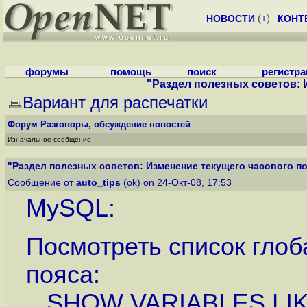
НОВОСТИ
(
+
)
КОНТ
форумы
помощь
поиск
регистр
"Раздел полезных советов: И
Вариант для распечатки
Форум
Разговоры, обсуждение новостей
Изначальное сообщение
"Раздел полезных советов: Изменение текущего часового поя
Сообщение от
auto_tips
(ok) on 24-Окт-08, 17:53
MySQL:
Посмотреть список глоб
пояса:
SHOW VARIABLES LIKE