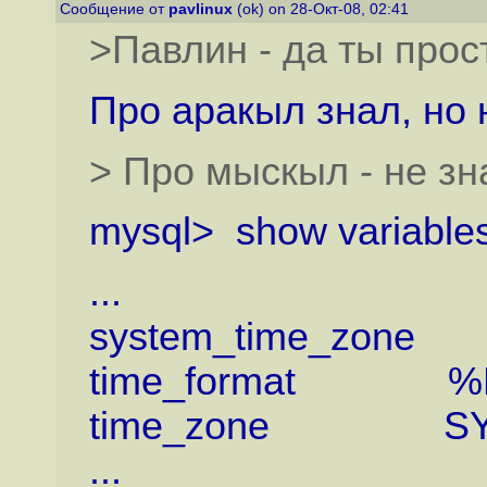
Сообщение от
pavlinux
(ok) on 28-Окт-08, 02:41
>Павлин - да ты прост
Про аракыл знал, но 
> Про мыскыл - не зна
mysql> show variables
...
system_time_zon
time_forma
time_zone 
...