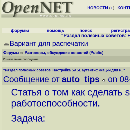
НОВОСТИ
(
+
)
КОНТ
форумы
помощь
поиск
регистр
"Раздел полезных советов: Н
Вариант для распечатки
Форумы
Разговоры, обсуждение новостей
(Public)
Изначальное сообщение
"Раздел полезных советов: Настройка SASL аутентификации для P..."
Сообщение от
auto_tips
on 08
Статья о том как сделать sa
работоспособности.
Задача: