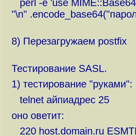
perl -e 'use MIME::Base64;
"\n" .encode_base64("пароль
8) Перезагружаем postfix
Тестирование SASL.
1) тестирование "руками":
telnet айпиадрес 25
оно оветит:
220 host.domain.ru ESMTP