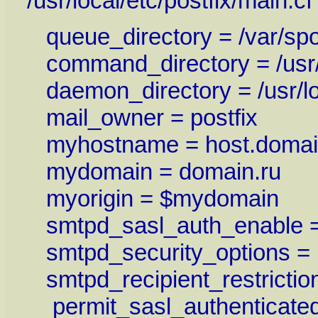
/usr/local/etc/postfix/main.cf
queue_directory = /var/spoo
command_directory = /usr/l
daemon_directory = /usr/loc
mail_owner = postfix
myhostname = host.domai
mydomain = domain.ru
myorigin = $mydomain
smtpd_sasl_auth_enable =
smtpd_security_options =
smtpd_recipient_restrictio
permit_sasl_authenticated