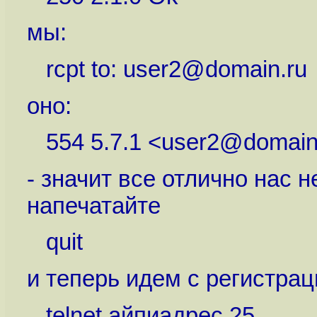
мы:
rcpt to: user2@domain.ru
оно:
554 5.7.1 <user2@domain.
- значит все отлично нас н
напечатайте
quit
и теперь идем с регистрац
telnet айпиадрес 25