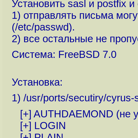
Установить sasl и postfix 
1) отправлять письма мог
(/etc/passwd).
2) все остальные не пропу
Система: FreeBSD 7.0
Установка:
1) /usr/ports/secutiry/cyrus-
[+] AUTHDAEMOND (не ув
[+] LOGIN
[+] PLAIN