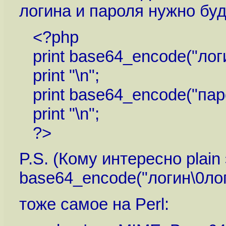
логина и пароля нужно буд
<?php
print base64_encode("логи
print "\n";
print base64_encode("пар
print "\n";
?>
P.S. (Кому интересно plain
base64_encode("логин\0лог
тоже самое на Perl: