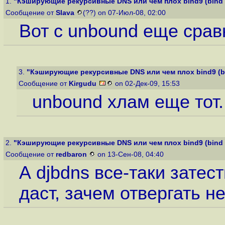
1.
"Кэширующие рекурсивные DNS или чем плох bind9 (bind d
Сообщение от
Slava
(??) on 07-Июл-08, 02:00
Вот с unbound еще срав
3.
"Кэширующие рекурсивные DNS или чем плох bind9 (bin
Сообщение от
Kirgudu
on 02-Дек-09, 15:53
unbound хлам еще тот.
2.
"Кэширующие рекурсивные DNS или чем плох bind9 (bind d
Сообщение от
redbaron
on 13-Сен-08, 04:40
А djbdns все-таки затес
даст, зачем отвергать н