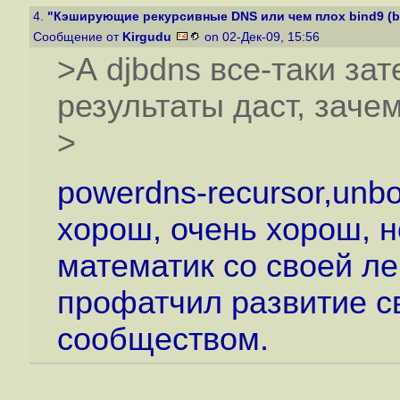
4.
"Кэширующие рекурсивные DNS или чем плох bind9 (bin
Сообщение от
Kirgudu
on 02-Дек-09, 15:56
>А djbdns все-таки за
результаты даст, заче
>
powerdns-recursor,unb
хорош, очень хорош, 
математик со своей л
профатчил развитие с
сообществом.