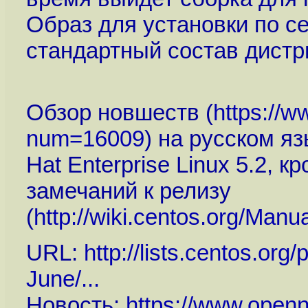
Образ для установки по сет
стандартный состав дистр
Обзор новшеств (
https://w
num=16009
) на русском я
Hat Enterprise Linux 5.2, 
замечаний к релизу
(
http://wiki.centos.org/Ma
URL:
http://lists.centos.or
June/...
Новость:
https://www.open