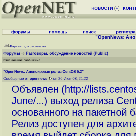
НОВОСТИ
(
+
)
КОНТ
форумы
помощь
поиск
регистр
"OpenNews: Ано
Вариант для распечатки
Форумы
Разговоры, обсуждение новостей
(Public)
Изначальное сообщение
"OpenNews: Анонсирован релиз CentOS 5.2"
Сообщение от
opennews
on 26-Июн-08, 21:22
Объявлен (
http://lists.cen
June/...
) выход релиза Cent
основанного на пакетной ба
Релиз доступен для архите
время выйдет сборка для 