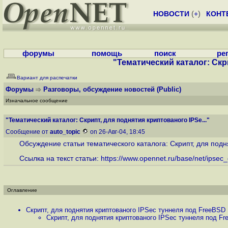
НОВОСТИ
(
+
)
КОНТ
форумы
помощь
поиск
ре
"Тематический каталог: Скри
Вариант для распечатки
Форумы
Разговоры, обсуждение новостей
(Public)
Изначальное сообщение
"Тематический каталог: Скрипт, для поднятия криптованого IPSe..."
Сообщение от
auto_topic
on 26-Авг-04, 18:45
Обсуждение статьи тематического каталога: Скрипт, для подня
Ссылка на текст статьи:
https://www.opennet.ru/base/net/ipsec_gi
Оглавление
Скрипт, для поднятия криптованого IPSec туннеля под FreeBSD .
Скрипт, для поднятия криптованого IPSec туннеля под Fre