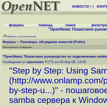
НОВОСТИ
(
+
)
КОНТ
форумы
помощь
поиск
регистр
"OpenNews: Пошаговое руково
Вариант для распечатки
Форумы
Разговоры, обсуждение новостей
(Public)
Изначальное сообщение
"OpenNews: Пошаговое руководство по подключению samba 
Сообщение от
opennews
(??) on 03-Апр-08, 13:45
"Step by Step: Using Sa
(
http://www.onlamp.com/p
by-step-u...
)" - пошагов
samba сервера к Window