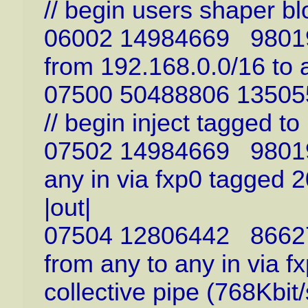
// begin users shaper bl
06002 14984669 980196
from 192.168.0.0/16 to an
07500 50488806 135055
// begin inject tagged to
07502 14984669 980196
any in via fxp0 tagged 2
|out|
07504 12806442 866279
from any to any in via 
collective pipe (768Kbit/