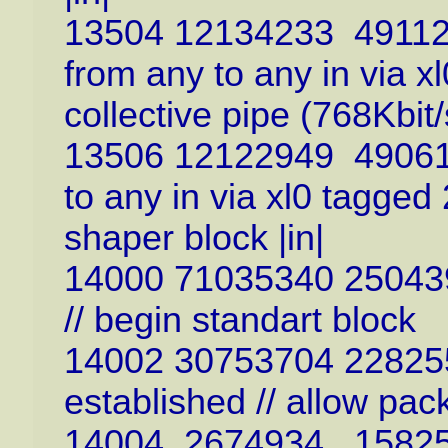
13504 12134233 491122
from any to any in via x
collective pipe (768Kbit/s
13506 12122949 490611
to any in via xl0 tagged
shaper block |in|
14000 71035340 250439
// begin standart block
14002 30753704 2282559
established // allow pac
14004 2674934 1582515