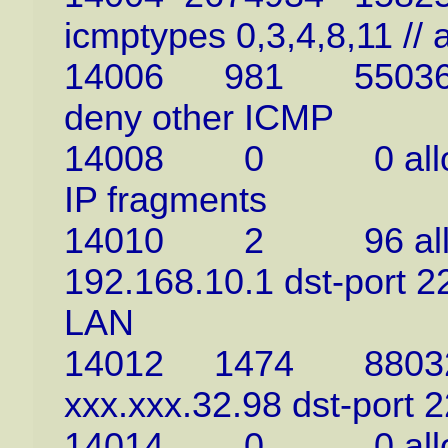
icmptypes 0,3,4,8,11 // 
14006 981 55036 deny
deny other ICMP
14008 0 0 allow ip f
IP fragments
14010 2 96 allow tc
192.168.10.1 dst-port 22
LAN
14012 1474 88032 al
xxx.xxx.32.98 dst-port 2
14014 0 0 allow tcp