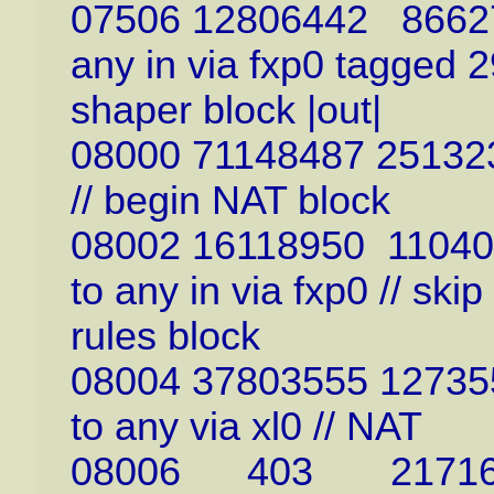
07506 12806442 866279
any in via fxp0 tagged 2
shaper block |out|
08000 71148487 251323
// begin NAT block
08002 16118950 110407
to any in via fxp0 // skip
rules block
08004 37803555 127355
to any via xl0 // NAT
08006 403 21716 den