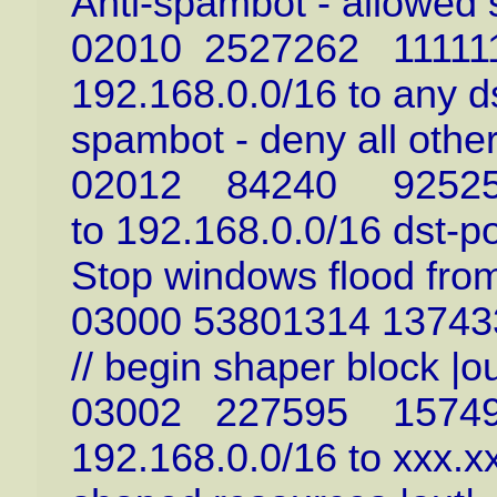
Anti-spambot - allowed 
02010 2527262 1111110
192.168.0.0/16 to any dst
spambot - deny all othe
02012 84240 9252541 
to 192.168.0.0/16 dst-po
Stop windows flood from
03000 53801314 137433
// begin shaper block |ou
03002 227595 1574967
192.168.0.0/16 to xxx.xxx