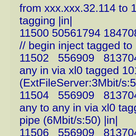
from xxx.xxx.32.114 to 1
tagging |in|
11500 50561794 184708
// begin inject tagged to 
11502 556909 81370464
any in via xl0 tagged 10
(ExtFileServer:3Mbit/s:50
11504 556909 81370464
any to any in via xl0 ta
pipe (6Mbit/s:50) |in|
11506 556909 81370464