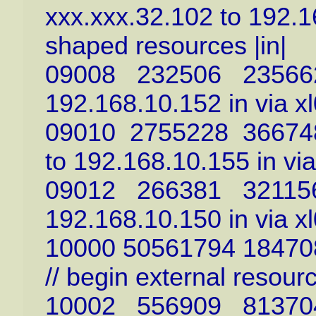
xxx.xxx.32.102 to 192.168
shaped resources |in|
09008 232506 23566227
192.168.10.152 in via xl
09010 2755228 3667488
to 192.168.10.155 in via 
09012 266381 32115660
192.168.10.150 in via xl
10000 50561794 184708
// begin external resour
10002 556909 81370464