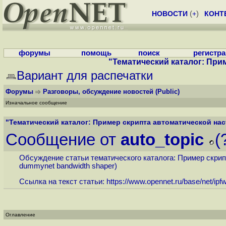
НОВОСТИ
(
+
)
КОНТ
форумы
помощь
поиск
регистр
"Тематический каталог: Прим
Вариант для распечатки
Форумы
Разговоры, обсуждение новостей
(Public)
Изначальное сообщение
"Тематический каталог: Пример скрипта автоматической наст
Сообщение от
auto_topic
(
Обсуждение статьи тематического каталога: Пример скрипта
dummynet bandwidth shaper)
Ссылка на текст статьи:
https://www.opennet.ru/base/net/ip
Оглавление