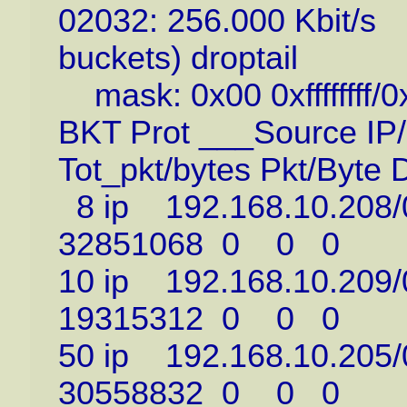
02032: 256.000 Kbit/s
buckets) droptail
mask: 0x00 0xffffffff/
BKT Prot ___Source IP/
Tot_pkt/bytes Pkt/Byte 
8 ip 192.168.10.2
32851068 0 0 0
10 ip 192.168.10.
19315312 0 0 0
50 ip 192.168.10.
30558832 0 0 0