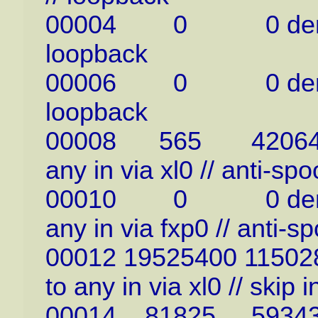
00004 0 0 deny ip f
loopback
00006 0 0 deny ip f
loopback
00008 565 42064 den
any in via xl0 // anti-spo
00010 0 0 deny ip 
any in via fxp0 // anti-s
00012 19525400 115028
to any in via xl0 // skip
00014 81825 5934370