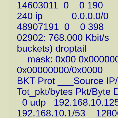
14603011 0 0 190
240 ip 0.0.0.0/0 
48907191 0 0 398
02902: 768.000 Kbit/s 
buckets) droptail
mask: 0x00 0x000000
0x00000000/0x0000
BKT Prot ___Source IP/
Tot_pkt/bytes Pkt/Byte 
0 udp 192.168.10.1
192.168.10.1/53 128