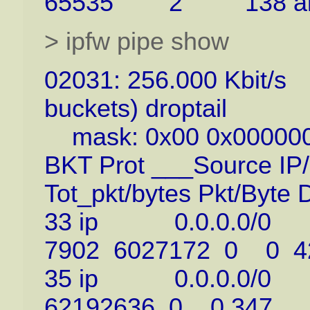
65535 2 138 allow 
> ipfw pipe show
02031: 256.000 Kbit/s
buckets) droptail
mask: 0x00 0x00000000/
BKT Prot ___Source IP/
Tot_pkt/bytes Pkt/Byte 
33 ip 0.0.0.0/0 1
7902 6027172 0 0 4
35 ip 0.0.0.0/0 19
62192636 0 0 347