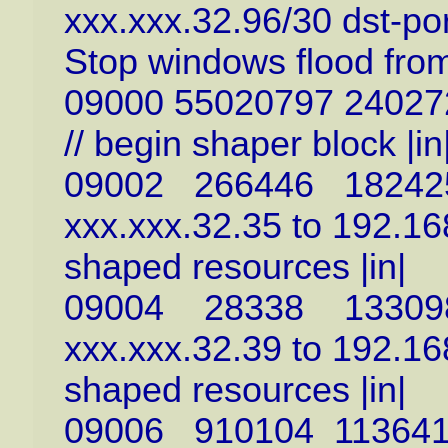
xxx.xxx.32.96/30 dst-por
Stop windows flood from
09000 55020797 240272
// begin shaper block |in
09002 266446 1824253
xxx.xxx.32.35 to 192.168.
shaped resources |in|
09004 28338 13309899
xxx.xxx.32.39 to 192.168.
shaped resources |in|
09006 910104 11364142