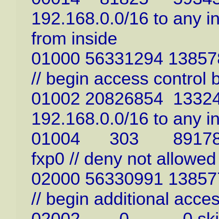
192.168.0.0/16 to any in
from inside
01000 56331294 138578
// begin access control 
01002 20826854 133242
192.168.0.0/16 to any in
01004 303 89178 deny
fxp0 // deny not allowe
02000 56330991 138577
// begin additional acce