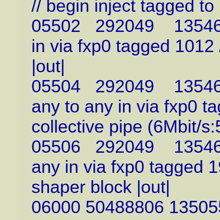
// begin inject tagged to
05502 292049 13546118
in via fxp0 tagged 1012 
|out|
05504 292049 1354611
any to any in via fxp0 
collective pipe (6Mbit/s:
05506 292049 13546118
any in via fxp0 tagged 1
shaper block |out|
06000 50488806 135055