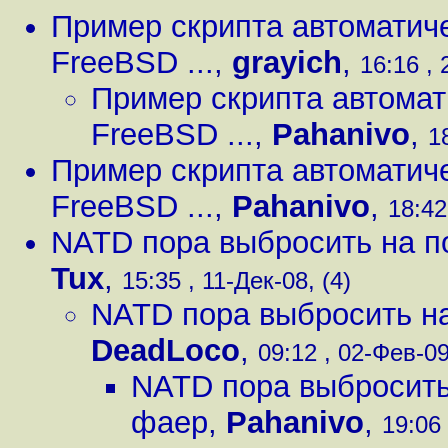
Пример скрипта автоматич
FreeBSD ...
,
grayich
,
16:16 , 
Пример скрипта автомат
FreeBSD ...
,
Pahanivo
,
1
Пример скрипта автоматич
FreeBSD ...
,
Pahanivo
,
18:42
NATD пора выбросить на п
Tux
,
15:35 , 11-Дек-08, (4)
NATD пора выбросить н
DeadLoco
,
09:12 , 02-Фев-09
NATD пора выбросить
фаер
,
Pahanivo
,
19:06 