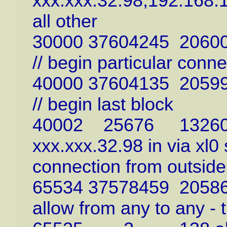
xxx.xxx.32.98,192.168.1
all other
30000 37604245 206000
// begin particular conn
40000 37604135 205999
// begin last block
40002 25676 1326016 
xxx.xxx.32.98 in via xl0 
connection from outside
65534 37578459 2058669
allow from any to any - 