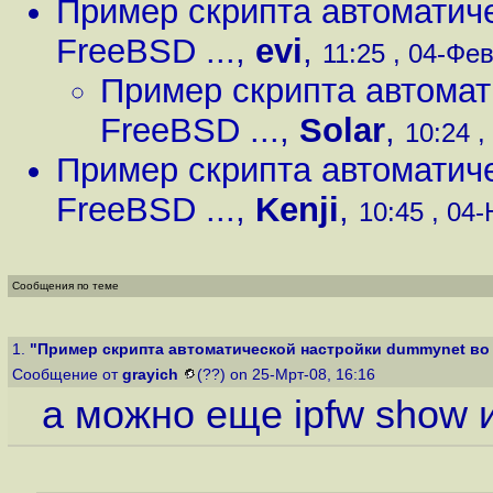
Пример скрипта автоматич
FreeBSD ...
,
evi
,
11:25 , 04-Фев
Пример скрипта автомат
FreeBSD ...
,
Solar
,
10:24 ,
Пример скрипта автоматич
FreeBSD ...
,
Kenji
,
10:45 , 04-
Сообщения по теме
1.
"Пример скрипта автоматической настройки dummynet во F
Сообщение от
grayich
(??) on 25-Мрт-08, 16:16
а можно еще ipfw show и