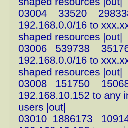
shaped resources |out|
03004 33520 29833821
192.168.0.0/16 to xxx.xxx
shaped resources |out|
03006 539738 3517615
192.168.0.0/16 to xxx.xx
shaped resources |out|
03008 151750 1506889
192.168.10.152 to any in
users |out|
03010 1886173 1091443