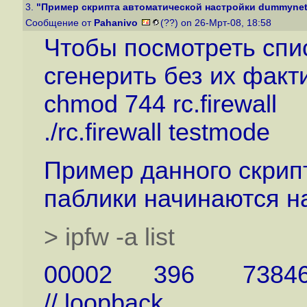
3.
"Пример скрипта автоматической настройки dummynet 
Сообщение от
Pahanivo
(??) on 26-Мрт-08, 18:58
Чтобы посмотреть спи
сгенерить без их факт
chmod 744 rc.firewall
./rc.firewall testmode
Пример данного скрип
паблики начинаются на
> ipfw -a list
00002 396 73846 allo
// loopback