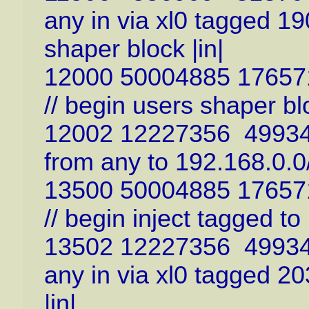
any in via xl0 tagged 19
shaper block |in|
12000 50004885 176571
// begin users shaper blo
12002 12227356 499345
from any to 192.168.0.0/1
13500 50004885 176571
// begin inject tagged to 
13502 12227356 499345
any in via xl0 tagged 20
|in|