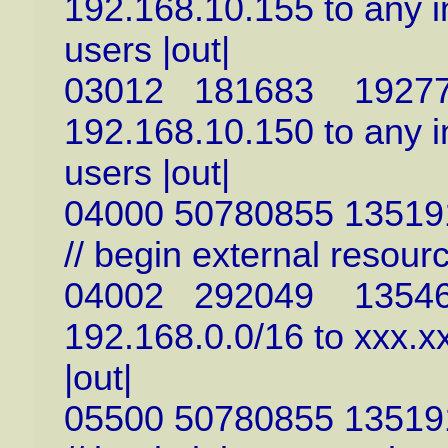
192.168.10.155 to any in
users |out|
03012 181683 1927706
192.168.10.150 to any in
users |out|
04000 50780855 135191
// begin external resour
04002 292049 13546118
192.168.0.0/16 to xxx.xx
|out|
05500 50780855 135191