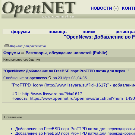
НОВОСТИ
(
+
)
КОНТ
форумы
помощь
поиск
регистр
"OpenNews: Добавление во Fr
Вариант для распечатки
Форумы
Разговоры, обсуждение новостей
(Public)
Изначальное сообщение
"OpenNews: Добавление во FreeBSD порт ProFTPD патча для перек..."
Сообщение от
opennews
on 23-Мрт-08, 04:35
"ProFTPD+iconv (
http://www.lissyara.su/?id=1617
)" - добавлен
URL:
http://www.lissyara.su/?id=1617
Новость:
https://www.opennet.ru/opennews/art.shtml?num=149
Оглавление
Добавление во FreeBSD порт ProFTPD патча для перекодировки 
Добавление во FreeBSD порт ProFTPD патча для перекодировки 