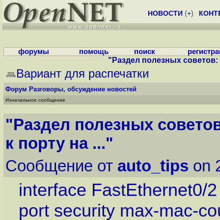
НОВОСТИ
(
+
)
КОНТ
форумы
помощь
поиск
регистр
"Раздел полезных советов: К
Вариант для распечатки
Форум
Разговоры, обсуждение новостей
Изначальное сообщение
"Раздел полезных советов
к порту на ..."
Сообщение от
auto_tips
on 
interface FastEthernet0/2
port security max-mac-co