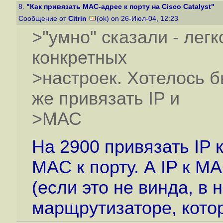
8.
"Как привязать MAC-адрес к порту на Cisco Catalyst"
Сообщение от
Citrin
(ok) on 26-Июл-04, 12:23
>"умно" сказали - легк
конкретных
>настроек. Хотелось бы
же привязать IP и
>МАС
На 2900 привязать IP 
MAC к порту. А IP к 
(если это не винда, в н
марщрутизаторе, котор