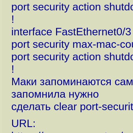
port security action shut
!
interface FastEthernet0/3
port security max-mac-co
port security action shut
!
Маки запоминаются сами
запомнила нужно
сделать clear port-secur
URL: