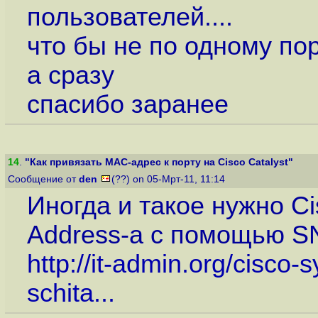
пользователей....
что бы не по одному по
а сразу
спасибо заранее
14
.
"Как привязать MAC-адрес к порту на Cisco Catalyst"
Сообщение от
den
(??) on 05-Мрт-11, 11:14
Иногда и такое нужно C
Address-а с помощью 
http://it-admin.org/cisco-
schita...