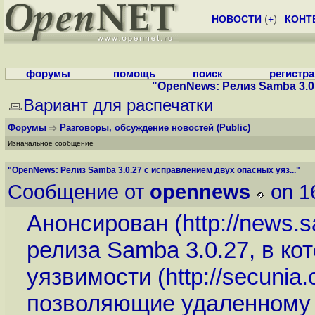
НОВОСТИ
(
+
)
КОНТ
форумы
помощь
поиск
регистр
"OpenNews: Релиз Samba 3.0.
Вариант для распечатки
Форумы
Разговоры, обсуждение новостей
(Public)
Изначальное сообщение
"OpenNews: Релиз Samba 3.0.27 с исправлением двух опасных уяз..."
Сообщение от
opennews
on 1
Анонсирован (
http://news.
релиза Samba 3.0.27, в к
уязвимости (
http://secunia
позволяющие удаленному