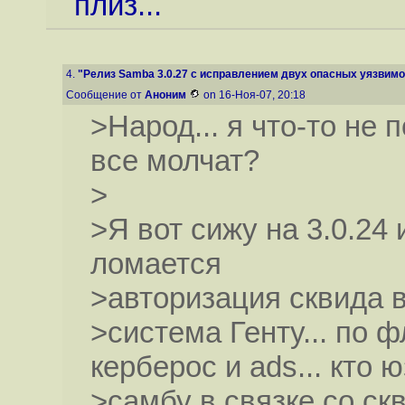
плиз...
4.
"Релиз Samba 3.0.27 с исправлением двух опасных уязвим
Сообщение от
Аноним
on 16-Ноя-07, 20:18
>Народ... я что-то не
все молчат?
>
>Я вот сижу на 3.0.24
ломается
>авторизация сквида 
>система Генту... по 
керберос и ads... кто 
>самбу в связке со ск