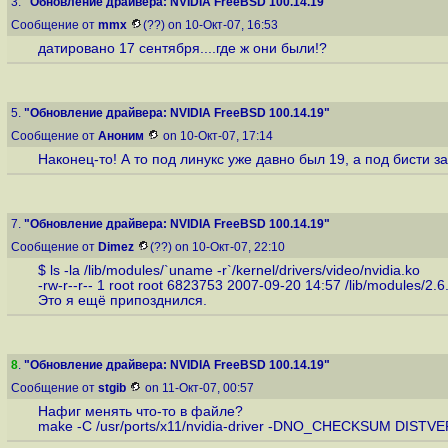
3.
"Обновление драйвера: NVIDIA FreeBSD 100.14.19"
Сообщение от
mmx
(??) on 10-Окт-07, 16:53
датировано 17 сентября....где ж они были!?
5.
"Обновление драйвера: NVIDIA FreeBSD 100.14.19"
Сообщение от
Аноним
on 10-Окт-07, 17:14
Наконец-то! А то под линукс уже давно был 19, а под бисти з
7.
"Обновление драйвера: NVIDIA FreeBSD 100.14.19"
Сообщение от
Dimez
(??) on 10-Окт-07, 22:10
$ ls -la /lib/modules/`uname -r`/kernel/drivers/video/nvidia.ko
-rw-r--r-- 1 root root 6823753 2007-09-20 14:57 /lib/modules/2.6.
Это я ещё припозднился.
8
.
"Обновление драйвера: NVIDIA FreeBSD 100.14.19"
Сообщение от
stgib
on 11-Окт-07, 00:57
Нафиг менять что-то в файле?
make -C /usr/ports/x11/nvidia-driver -DNO_CHECKSUM DISTVERS