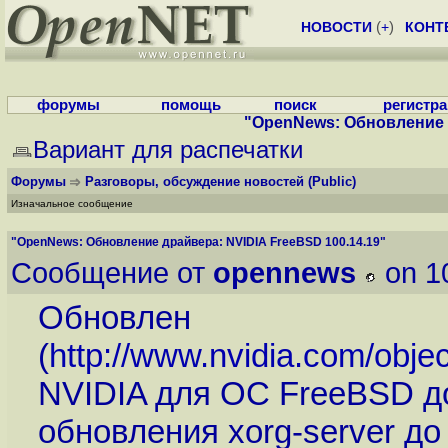
НОВОСТИ
(
+
)
КОНТ
форумы
помощь
поиск
регистр
"OpenNews: Обновление д
Вариант для распечатки
Форумы
Разговоры, обсуждение новостей
(Public)
Изначальное сообщение
"OpenNews: Обновление драйвера: NVIDIA FreeBSD 100.14.19"
Сообщение от
opennews
on 1
Обновлен
(
http://www.nvidia.com/obje
NVIDIA для ОС FreeBSD до
обновления xorg-server до 