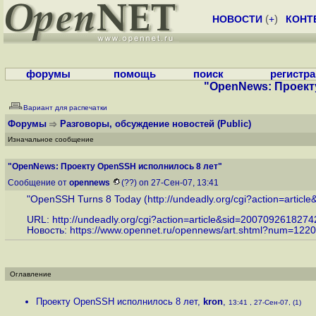
НОВОСТИ
(
+
)
КОНТ
форумы
помощь
поиск
регистр
"OpenNews: Проект
Вариант для распечатки
Форумы
Разговоры, обсуждение новостей
(Public)
Изначальное сообщение
"OpenNews: Проекту OpenSSH исполнилось 8 лет"
Сообщение от
opennews
(??) on 27-Сен-07, 13:41
"OpenSSH Turns 8 Today (
http://undeadly.org/cgi?action=arti
URL:
http://undeadly.org/cgi?action=article&sid=2007092618274
Новость:
https://www.opennet.ru/opennews/art.shtml?num=122
Оглавление
Проекту OpenSSH исполнилось 8 лет
,
kron
,
13:41 , 27-Сен-07, (1)