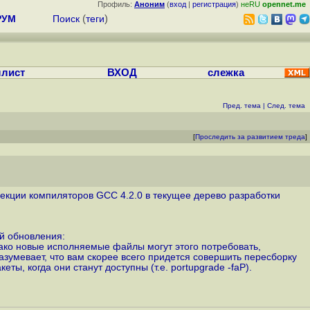
Профиль:
Аноним
(
вход
|
регистрация
)
неRU
opennet.me
РУМ
Поиск
(
теги
)
лист
ВХОД
слежка
Пред. тема
|
След. тема
[
Проследить за развитием треда
]
лекции компиляторов GCC 4.2.0 в текущее дерево разработки
й обновления:
ако новые исполняемые файлы могут этого потребовать,
дразумевает, что вам скорее всего придется совершить пересборку
ы, когда они станут доступны (т.е. portupgrade -faP).