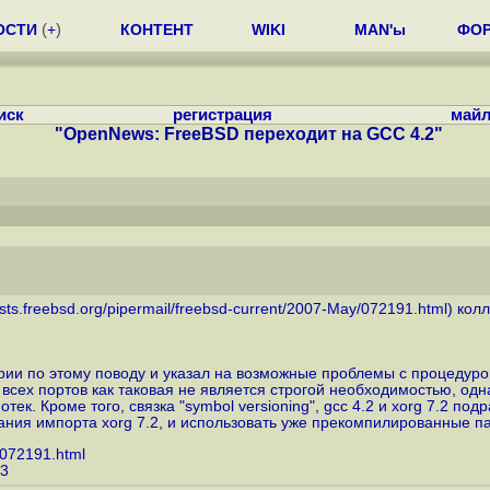
ОСТИ
(
+
)
КОНТЕНТ
WIKI
MAN'ы
ФО
иск
регистрация
майл
"OpenNews: FreeBSD переходит на GCC 4.2"
/lists.freebsd.org/pipermail/freebsd-current/2007-May/072191.html
) кол
рии по этому поводу и указал на возможные проблемы с процедуро
сех портов как таковая не является строгой необходимостью, одн
ек. Кроме того, связка "symbol versioning", gcc 4.2 и xorg 7.2 по
ия импорта xorg 7.2, и использовать уже прекомпилированные пакет
y/072191.html
33