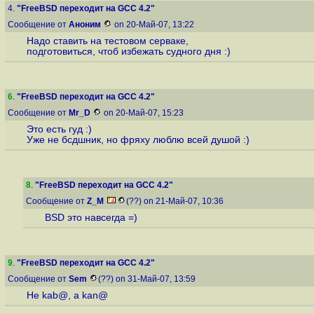
4.
"FreeBSD переходит на GCC 4.2"
Сообщение от
Аноним
on 20-Май-07, 13:22
Надо ставить на тестовом серваке,
подготовиться, чтоб избежать судного дня :)
6
.
"FreeBSD переходит на GCC 4.2"
Сообщение от
Mr_D
on 20-Май-07, 15:23
Это есть гуд :)
Уже не бсдшник, но фряху люблю всей душой :)
8
.
"FreeBSD переходит на GCC 4.2"
Сообщение от
Z_M
(??) on 21-Май-07, 10:36
BSD это навсегда =)
9
.
"FreeBSD переходит на GCC 4.2"
Сообщение от
Sem
(??) on 31-Май-07, 13:59
Не kab@, а kan@