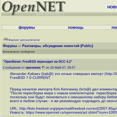
НОВ
форумы
помощь
по
Вариант для распечатки
Форумы
Разговоры, обсуждение новостей
(Public)
Изначальное сообщение
"OpenNews: FreeBSD переходит на GCC 4.2"
Сообщение от
opennews
on 20-Май-07, 09:57
Alexander Kabaev (kab@) это ночью совершил импорт (
http:/
FreeBSD 7.0-CURRENT.
Перед началом импорта Kris Kennaway (kris@) дал коммента
"После пересборки мира с новым компилятором пересборка в
поскольку они будут линковаться к смешанному набору библиот
всего в любом случае - я же рекомендую подождать до окончан
URL:
http://lists.freebsd.org/pipermail/freebsd-current/2007-Ma
Новость:
https://www.opennet.ru/opennews/art.shtml?num=108