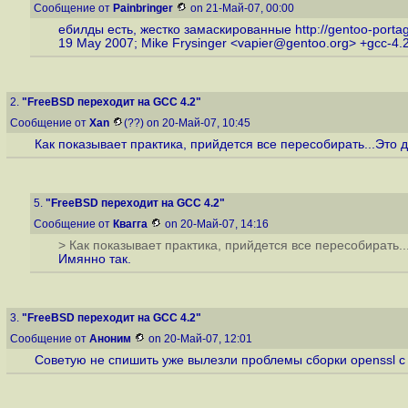
Сообщение от
Painbringer
on 21-Май-07, 00:00
ебилды есть, жестко замаскированные
http://gentoo-porta
19 May 2007; Mike Frysinger <vapier@gentoo.org> +gcc-4.2.
2.
"FreeBSD переходит на GCC 4.2"
Сообщение от
Xan
(??) on 20-Май-07, 10:45
Как показывает практика, прийдется все пересобирать...Это дл
5.
"FreeBSD переходит на GCC 4.2"
Сообщение от
Квагга
on 20-Май-07, 14:16
> Как показывает практика, прийдется все пересобирать..
Имянно так.
3.
"FreeBSD переходит на GCC 4.2"
Сообщение от
Аноним
on 20-Май-07, 12:01
Советую не спишить уже вылезли проблемы сборки openssl 