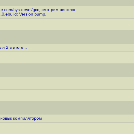
ge.com/sys-devel/gcc
, смотрим ченжлог
0.ebuild: Version bump.
я 2 в итоге...
.
с новык компилятором