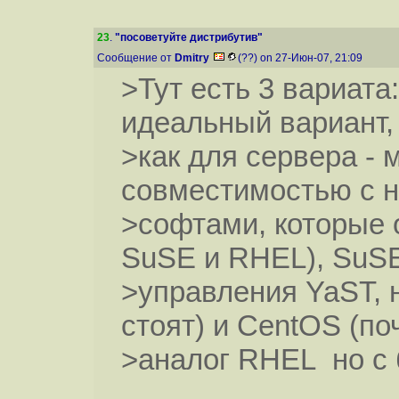
23
.
"посоветуйте дистрибутив"
Сообщение от
Dmitry
(??) on 27-Июн-07, 21:09
>Тут есть 3 вариата:
идеальный вариант,
>как для сервера - 
совместимостью с 
>софтами, которые
SuSE и RHEL), SuSE
>управления YaST, 
стоят) и CentOS (по
>аналог RHEL но с 