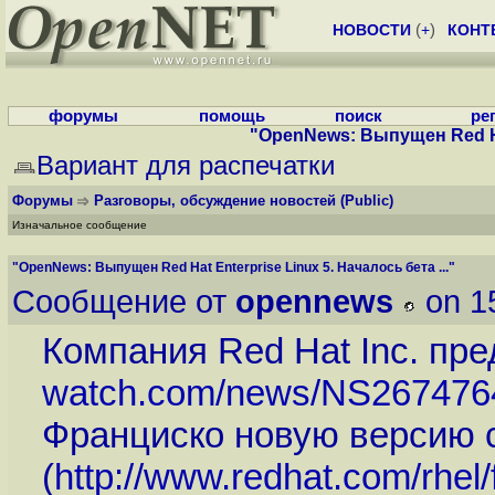
НОВОСТИ
(
+
)
КОНТ
форумы
помощь
поиск
ре
"OpenNews: Выпущен Red Hat
Вариант для распечатки
Форумы
Разговоры, обсуждение новостей
(Public)
Изначальное сообщение
"OpenNews: Выпущен Red Hat Enterprise Linux 5. Началось бета ..."
Сообщение от
opennews
on 1
Компания Red Hat Inc. пре
watch.com/news/NS267476
Франциско новую версию св
(
http://www.redhat.com/rhel/