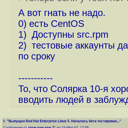
А вот гнать не надо.
0) есть CentOS
1) Доступны src.rpm
2) тестовые аккаунты да
по сроку
-----------
То, что Солярка 10-я хо
вводить людей в заблуж
6.
"Выпущен Red Hat Enterprise Linux 5. Началось бета тестирован..."
Сообщение от
трам пам пам
on 15-Мрт-07, 17:05