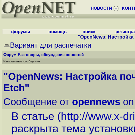
НОВОСТИ
(
+
)
КОНТ
форумы
помощь
поиск
регистр
"OpenNews: Настройка 
Вариант для распечатки
Форум
Разговоры, обсуждение новостей
Изначальное сообщение
"OpenNews: Настройка поч
Etch"
Сообщение от
opennews
on
В статье (
http://www.x-dr
раскрыта тема установк