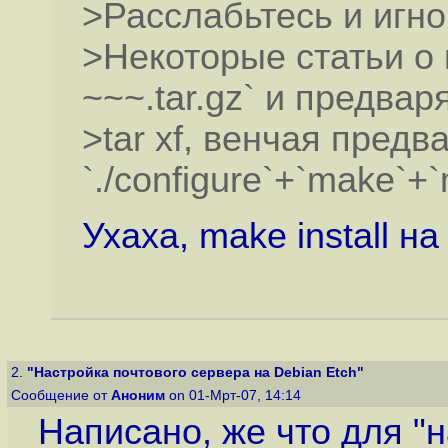
>Расслабьтесь и игно
>Некоторые статьи о 
~~~.tar.gz` и предвар
>tar xf, венчая предв
`./configure`+`make`+`
Ухаха, make install на
2.
"Настройка почтового сервера на Debian Etch"
Сообщение от
Аноним
on 01-Мрт-07, 14:14
Написано, же что для "