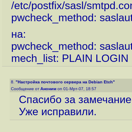
/etc/postfix/sasl/smtpd.co
pwcheck_method: saslau
на:
pwcheck_method: saslau
mech_list: PLAIN LOGIN
8.
"Настройка почтового сервера на Debian Etch"
Сообщение от
Аноним
on 01-Мрт-07, 18:57
Спасибо за замечание
Уже исправили.