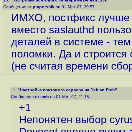
10.
"Настройка почтового сервера на Debian Etch"
Сообщение от
praporshik
on 01-Мрт-07, 20:57
ИМХО, постфикс лучше д
вместо saslauthd пользо
деталей в системе - те
поломки. Да и строится 
(не считая времени сбо
11.
"Настройка почтового сервера на Debian Etch"
Сообщение от
smb
on 01-Мрт-07, 21:15
+1
Непонятен выбор cyru
Dovecot вполне рулит 