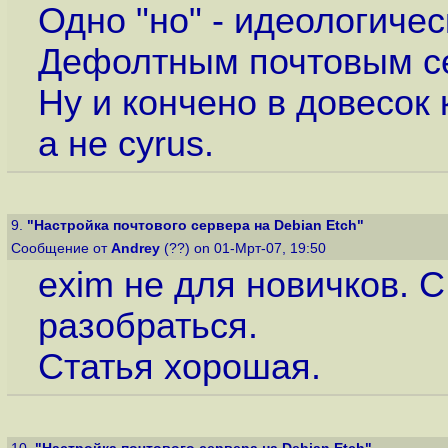
Одно "но" - идеологичес
Дефолтным почтовым се
Ну и кончено в довесок 
а не cyrus.
9.
"Настройка почтового сервера на Debian Etch"
Сообщение от
Andrey
(??) on 01-Мрт-07, 19:50
exim не для новичков. 
разобраться.
Статья хорошая.