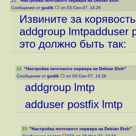
21.
"Настройка почтового сервера на Debian Etch"
Сообщение от
gudik
on 03-Сен-07, 14:25
Извините за корявость
addgroup lmtpadduser p
это должно быть так:
22
.
"Настройка почтового сервера на Debian Etch"
Сообщение от
gudik
on 03-Сен-07, 14:26
addgroup lmtp
adduser postfix lmtp
23
.
"Настройка почтового сервера на Debian Etch"