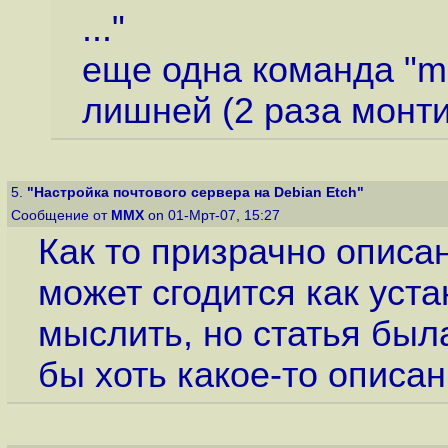
..."
еще одна команда "mou
лишней (2 раза монти
5.
"Настройка почтового сервера на Debian Etch"
Сообщение от
MMX
on 01-Мрт-07, 15:27
Как то призрачно описа
может сгодится как уст
мыслить, но статья был
бы хоть какое-то описан