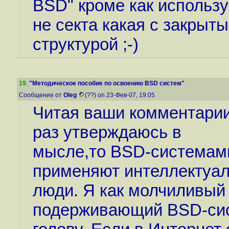
BSD" кроме как использ
не секта какая с закрыт
структурой ;-)
19
.
"Методическое пособие по освоению BSD систем"
Сообщение от
Oleg
(??) on 23-Фев-07, 19:05
Читая ваши комментарии
раз утверждаюсь в
мысле,то BSD-системами
применяют интеллектуа
люди. Я как молчиливый 
подерживающий BSD-сис