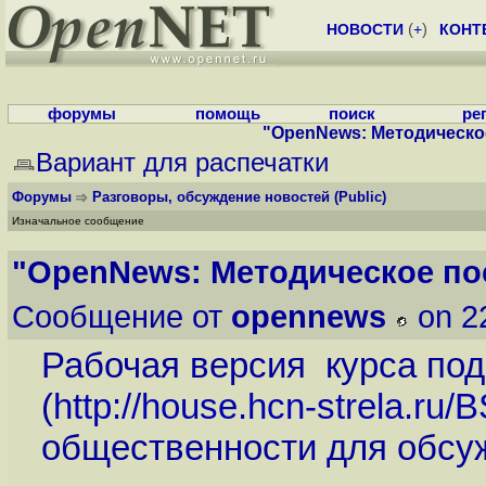
НОВОСТИ
(
+
)
КОНТ
форумы
помощь
поиск
ре
"OpenNews: Методическо
Вариант для распечатки
Форумы
Разговоры, обсуждение новостей
(Public)
Изначальное сообщение
"OpenNews: Методическое по
Сообщение от
opennews
on 2
Рабочая версия курса под
(
http://house.hcn-strela.ru/
общественности для обсу