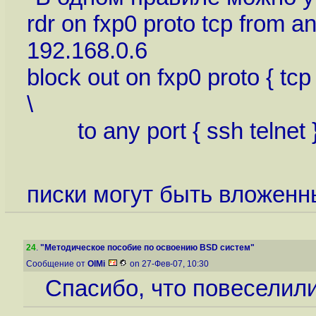
rdr on fxp0 proto tcp from an
192.168.0.6
block out on fxp0 proto { tcp
\
to any port { ssh telnet 
писки могут быть вложенн
24
.
"Методическое пособие по освоению BSD систем"
Сообщение от
OlMi
on 27-Фев-07, 10:30
Спасибо, что повеселили.