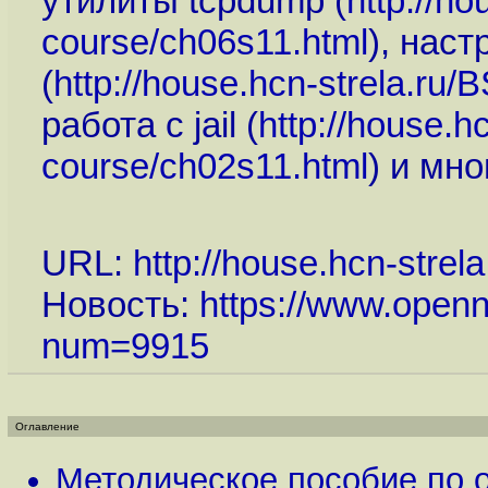
утилиты tcpdump (
http://h
course/ch06s11.html
), наст
(
http://house.hcn-strela.r
работа с jail (
http://house.
course/ch02s11.html
) и мно
URL:
http://house.hcn-strel
Новость:
https://www.openn
num=9915
Оглавление
Методическое пособие по 