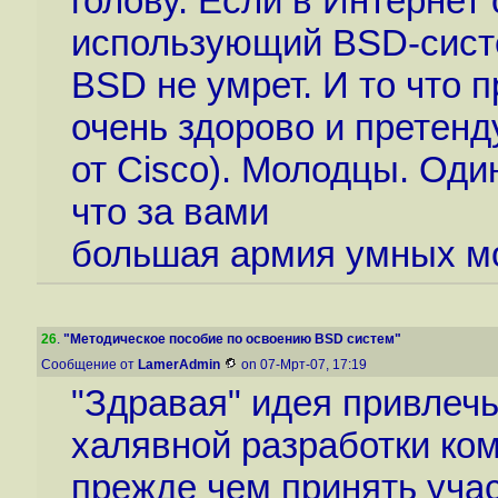
голову. Если в Интернет
использующий BSD-систе
BSD не умрет. И то что 
очень здорово и претенд
от Cisco). Молодцы. Один
что за вами
большая армия умных м
26
.
"Методическое пособие по освоению BSD систем"
Сообщение от
LamerAdmin
on 07-Мрт-07, 17:19
"Здравая" идея привлеч
халявной разработки ком
прежде чем принять учас