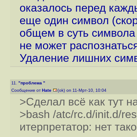
оказалось перед кажд
еще один символ (скор
общем в суть символа н
не может распознатьс
Удаление лишних симв
11.
"проблема "
Сообщение от
Hate
(ok) on 11-Мрт-10, 10:04
>Сделал всё как тут
>bash /atc/rc.d/init.d/r
итерпретатор: нет так