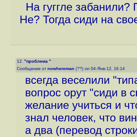
На гуггле забанили? 
Не? Тогда сиди на сво
12.
"проблема "
Сообщение от
nowhereman
(??) on 04-Янв-12, 16:14
всегда веселили "тип
вопрос орут "сиди в
желание учиться и чт
знал человек, что ви
а два (перевод строки