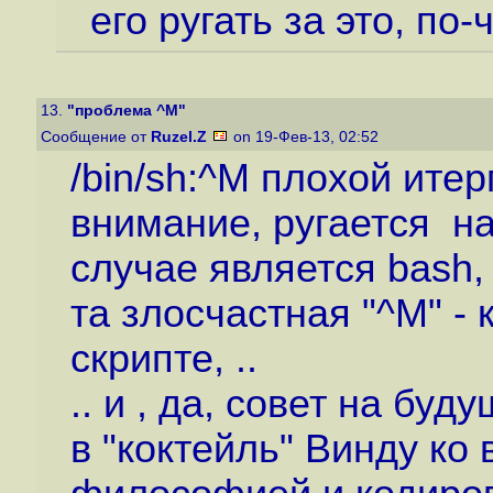
его ругать за это, по
13.
"проблема ^M"
Сообщение от
Ruzel.Z
on 19-Фев-13, 02:52
/bin/sh:^M плохой итер
внимание, ругается на
случае является bash
та злосчастная "^M" - 
скрипте, ..
.. и , да, совет на бу
в "коктейль" Винду ко