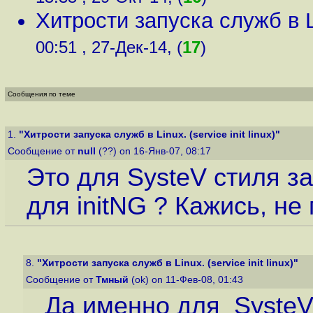
Хитрости запуска служб в Lin
00:51 , 27-Дек-14, (
17
)
Сообщения по теме
1.
"Хитрости запуска служб в Linux. (service init linux)"
Сообщение от
null
(??) on 16-Янв-07, 08:17
Это для SysteV стиля з
для initNG ? Кажись, не
8.
"Хитрости запуска служб в Linux. (service init linux)"
Сообщение от
Тмный
(ok) on 11-Фев-08, 01:43
Да именно для SysteV 