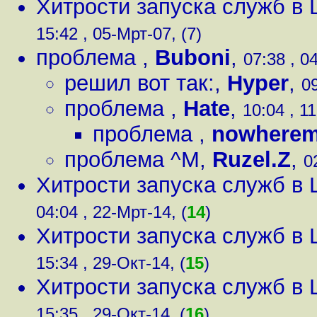
Хитрости запуска служб в Lin
15:42 , 05-Мрт-07, (7)
проблема
,
Buboni
,
07:38 , 0
решил вот так:
,
Hyper
,
09
проблема
,
Hate
,
10:04 , 1
проблема
,
nowhere
проблема ^M
,
Ruzel.Z
,
0
Хитрости запуска служб в Lin
04:04 , 22-Мрт-14, (
14
)
Хитрости запуска служб в Lin
15:34 , 29-Окт-14, (
15
)
Хитрости запуска служб в Lin
15:35 , 29-Окт-14, (
16
)