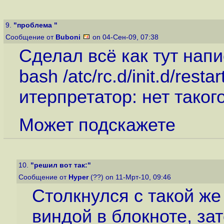
9.
"проблема "
Сообщение от
Buboni
on 04-Сен-09, 07:38
Сделал всё как тут н
bash /atc/rc.d/init.d/rest
итерпретатор: нет таког
Может подскажете
10.
"решил вот так:"
Сообщение от
Hyper
(??) on 11-Мрт-10, 09:46
Столкнулся с такой же
виндой в блокноте, зат