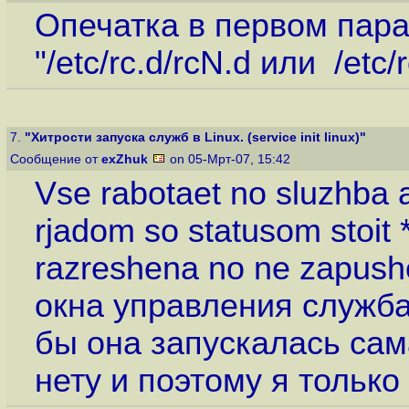
Опечатка в первом пар
"/etc/rc.d/rcN.d или /etc/
7.
"Хитрости запуска служб в Linux. (service init linux)"
Сообщение от
exZhuk
on 05-Мрт-07, 15:42
Vse rabotaet no sluzhba 
rjadom so statusom stoit 
razreshena no ne zapus
окна управления службам
бы она запускалась сам
нету и поэтому я только