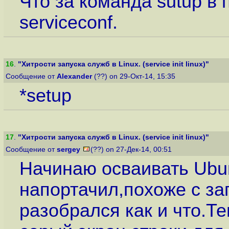
Что за команда sutup в п
serviceconf.
16
.
"Хитрости запуска служб в Linux. (service init linux)"
Сообщение от
Alexander
(??) on 29-Окт-14, 15:35
*setup
17
.
"Хитрости запуска служб в Linux. (service init linux)"
Сообщение от
sergey
(??) on 27-Дек-14, 00:51
Начинаю осваивать Ubun
напортачил,похоже с за
разобрался как и что.Т