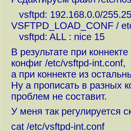
vsftpd: 192.168.0.0/255.255
VSFTPD_LOAD_CONF / etc/vs
vsftpd: ALL : nice 15
В результате при коннекте
конфиг /etc/vsftpd-int.conf,
а при коннекте из остальных
Ну а прописать в разных 
проблем не составит.
У меня так регулируется с
cat /etc/vsftpd-int.conf