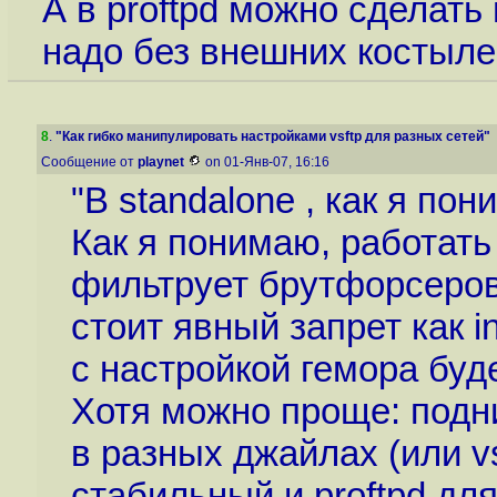
А в proftpd можно сделат
надо без внешних костыле
8
.
"Как гибко манипулировать настройками vsftp для разных сетей"
Сообщение от
playnet
on 01-Янв-07, 16:16
"В standalone , как я пон
Как я понимаю, работать
фильтрует брутфорсеров 
стоит явный запрет как in
с настройкой гемора буде
Хотя можно проще: подн
в разных джайлах (или v
стабильный и proftpd для