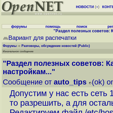
НОВОСТИ
(
+
)
КОНТ
форумы
помощь
поиск
ре
"Раздел полезных советов: К
Вариант для распечатки
Форумы
Разговоры, обсуждение новостей
(Public)
Изначальное сообщение
"Раздел полезных советов: К
настройкам..."
Сообщение от
auto_tips
(ok) o
Допустим у нас есть сеть 1
то разрешить, а для остал
Редактируем файл /etc/hos