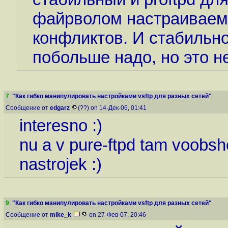
файрволом настраиваем 
конфликтов. И стабильно
побольше надо, но это н
7
.
"Как гибко манипулировать настройками vsftp для разных сетей"
Сообщение от
edgarz
(??) on 14-Дек-06, 01:41
interesno :)
nu a v pure-ftpd tam voobshe
nastrojek :)
9
.
"Как гибко манипулировать настройками vsftp для разных сетей"
Сообщение от
mike_k
on 27-Фев-07, 20:46