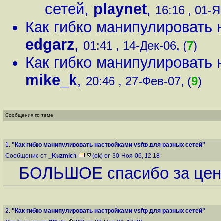
сетей
,
playnet
,
16:16 , 01-Я
Как гибко манипулировать 
edgarz
,
01:41 , 14-Дек-06, (
7
)
Как гибко манипулировать 
mike_k
,
20:46 , 27-Фев-07, (
9
)
Сообщения по теме
1.
"Как гибко манипулировать настройками vsftp для разных сетей"
Сообщение от
_Kuzmich
(ok) on 30-Ноя-06, 12:18
БОЛЬШОЕ спасибо за цен
2.
"Как гибко манипулировать настройками vsftp для разных сетей"