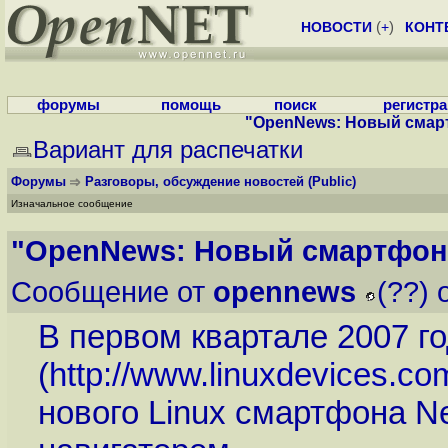
НОВОСТИ
(
+
)
КОНТ
форумы
помощь
поиск
регистр
"OpenNews: Новый смарт
Вариант для распечатки
Форумы
Разговоры, обсуждение новостей
(Public)
Изначальное сообщение
"OpenNews: Новый смартфон н
Сообщение от
opennews
(??) 
В первом квартале 2007 г
(
http://www.linuxdevices.
нового Linux смартфона 