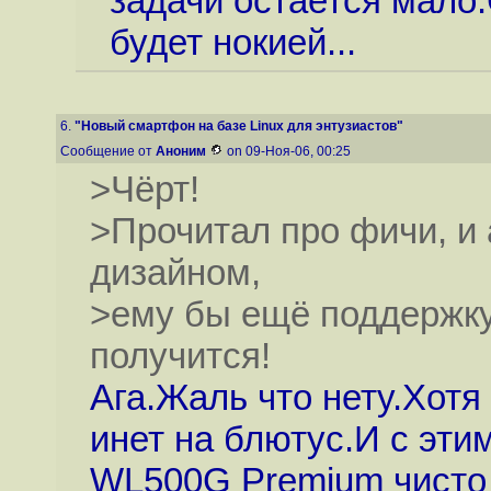
задачи остается мало
будет нокией...
6.
"Новый смартфон на базе Linux для энтузиастов"
Сообщение от
Аноним
on 09-Ноя-06, 00:25
>Чёрт!
>Прочитал про фичи, и 
дизайном,
>ему бы ещё поддержку
получится!
Ага.Жаль что нету.Хотя
инет на блютус.И с эти
WL500G Premium чисто 