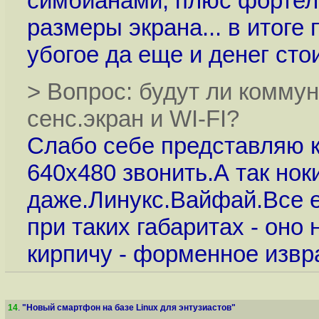
симбианами, плюс фортели
размеры экрана... в итоге 
убогое да еще и денег сто
> Вопрос: будут ли коммун
сенс.экран и WI-FI?
Слабо себе представляю к
640х480 звонить.А так нок
даже.Линукс.Вайфай.Все е
при таких габаритах - оно 
кирпичу - форменное извр
14
.
"Новый смартфон на базе Linux для энтузиастов"