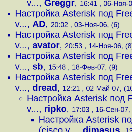
v...
,
Greggr
,
16:41 , 06-Ноя-0
Настройка Asterisk под Fre
v...
,
AD
,
20:02 , 03-Ноя-06, (6)
Настройка Asterisk под Fre
v...
,
avator
,
20:53 , 14-Ноя-06, (8
Настройка Asterisk под Fre
v...
,
sb
,
15:48 , 18-Фев-07, (9)
Настройка Asterisk под Fre
v...
,
dread
,
12:21 , 02-Май-07, (1
Настройка Asterisk под 
v...
,
ripko
,
17:03 , 16-Сен-07,
Настройка Asterisk п
(cisco v...
,
dimasus
,
13