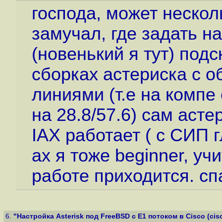
господа, может нескол
замучал, где задать н
(новенький я тут) под
сборках астериска с
линиями (т.е на компе
на 28.8/57.6) сам асте
IAX работает ( с СИП г
ах я тоже beginner, уч
работе приходится. сп
6.
"Настройка Asterisk под FreeBSD с E1 потоком в Cisco (cisco