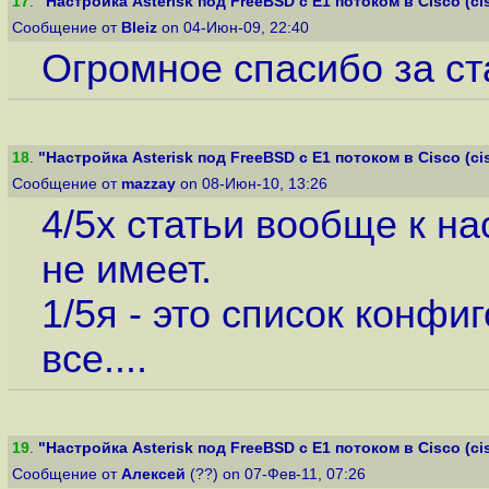
17
.
"Настройка Asterisk под FreeBSD с E1 потоком в Cisco (cis
Сообщение от
Bleiz
on 04-Июн-09, 22:40
Огромное спасибо за стат
18
.
"Настройка Asterisk под FreeBSD с E1 потоком в Cisco (cis
Сообщение от
mazzay
on 08-Июн-10, 13:26
4/5х статьи вообще к н
не имеет.
1/5я - это список конфи
все....
19
.
"Настройка Asterisk под FreeBSD с E1 потоком в Cisco (cis
Сообщение от
Алексей
(??) on 07-Фев-11, 07:26