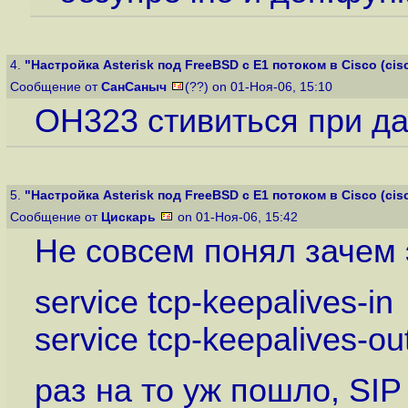
4.
"Настройка Asterisk под FreeBSD с E1 потоком в Cisco (cisco
Сообщение от
СанСаныч
(??) on 01-Ноя-06, 15:10
ОН323 стивиться при да
5.
"Настройка Asterisk под FreeBSD с E1 потоком в Cisco (cisco
Сообщение от
Цискарь
on 01-Ноя-06, 15:42
Не совсем понял зачем 
service tcp-keepalives-in
service tcp-keepalives-ou
раз на то уж пошло, SIP