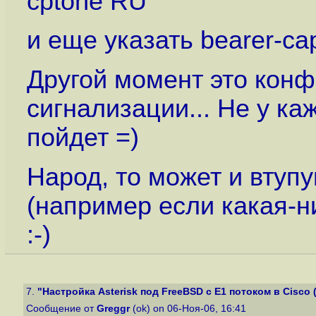
cptone RU
и еще указать bearer-cap
Другой момент это конф
сигнализации... Не у к
пойдет =)
Народ, то может и втупу
(например если какая-н
:-)
7.
"Настройка Asterisk под FreeBSD с E1 потоком в Cisco (c
Сообщение от
Greggr
(ok) on 06-Ноя-06, 16:41