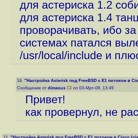
для астериска 1.2 со
для астериска 1.4 та
проворачивать, ибо за
системах патался вылез
/usr/local/include и п
16.
"Настройка Asterisk под FreeBSD с E1 потоком в Cisc
Сообщение от
dimasus
on 03-Мрт-08, 13:49
Привет!
как провернул, не р
11.
"Настройка Asterisk под FreeBSD с E1 потоком в Cisco (cisc