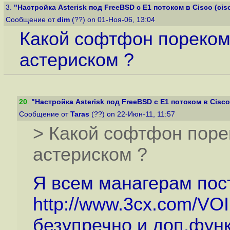
3.
"Настройка Asterisk под FreeBSD с E1 потоком в Cisco (cisco
Сообщение от
dim
(??) on 01-Ноя-06, 13:04
Какой софтфон пореком
астериском ?
20
.
"Настройка Asterisk под FreeBSD с E1 потоком в Cisco (
Сообщение от
Taras
(??) on 22-Июн-11, 11:57
> Какой софтфон поре
астериском ?
Я всем манагерам по
http://www.3cx.com/VOI
безупречно и доп.фун