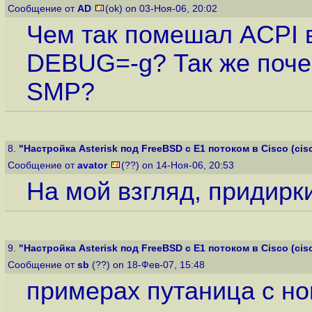
Сообщение от
AD
(ok) on 03-Ноя-06, 20:02
Чем так помешал ACPI в
DEBUG=-g? Так же поче
SMP?
8.
"Настройка Asterisk под FreeBSD с E1 потоком в Cisco (cisco
Сообщение от
avator
(??) on 14-Ноя-06, 20:53
На мой взгляд, придирк
9.
"Настройка Asterisk под FreeBSD с E1 потоком в Cisco (cisco
Сообщение от
sb
(??) on 18-Фев-07, 15:48
примерах путаница с н