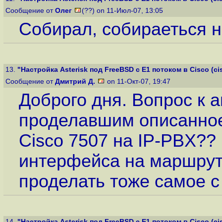
Сообщение от
Олег
(??) on 11-Июл-07, 13:05
Собирал, собираеться 
13.
"Настройка Asterisk под FreeBSD с E1 потоком в Cisco (cis
Сообщение от
Дмитрий Д.
on 11-Окт-07, 19:47
Доброго дня. Вопрос к а
проделавшим описанное
Cisco 7507 на IP-PBX??
интерфейса на маршрут
проделать тоже самое с
14.
"Настройка Asterisk под FreeBSD с E1 потоком в Cisco (cis