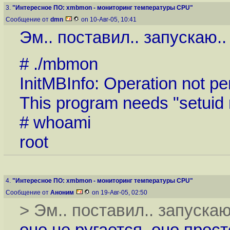
3.
"Интересное ПО: xmbmon - мониторинг температуры CPU"
Сообщение от
dmn
on 10-Авг-05, 10:41
Эм.. поставил.. запускаю..
# ./mbmon
InitMBInfo: Operation not pe
This program needs "setuid r
# whoami
root
4.
"Интересное ПО: xmbmon - мониторинг температуры CPU"
Сообщение от
Аноним
on 19-Авг-05, 02:50
> Эм.. поставил.. запускаю
оно не ругается, оно прост