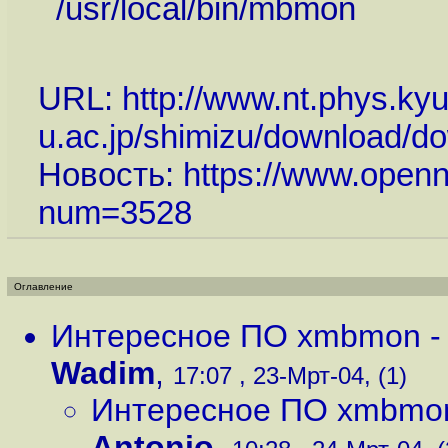
/usr/local/bin/mbmon
URL:
http://www.nt.phys.ky
u.ac.jp/shimizu/download/d
Новость:
https://www.openn
num=3528
Оглавление
Интересное ПО xmbmon -
Wadim
,
17:07 , 23-Мрт-04, (1)
Интересное ПО xmbmon
Antonio
,