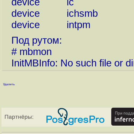
device ic
device ichsmb
device intpm
Под рутом:
# mbmon
InitMBInfo: No such file or d
Удалить
Партнёры: