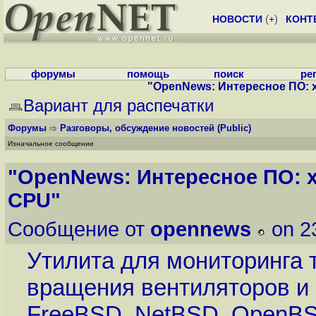
НОВОСТИ
(
+
)
КОНТ
форумы
помощь
поиск
ре
"OpenNews: Интересное ПО: 
Вариант для распечатки
Форумы
Разговоры, обсуждение новостей
(Public)
Изначальное сообщение
"OpenNews: Интересное ПО: 
CPU"
Сообщение от
opennews
on 2
Утилита для мониторинга 
вращения вентиляторов и 
FreeBSD, NetBSD, OpenBSD