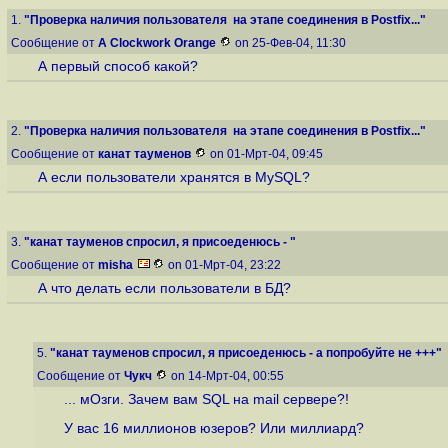
1.
"Проверка наличия пользователя на этапе соединения в Postfix..."
Сообщение от
A Clockwork Orange
on 25-Фев-04, 11:30
А первый способ какой?
2.
"Проверка наличия пользователя на этапе соединения в Postfix..."
Сообщение от
канат тауменов
on 01-Мрт-04, 09:45
А если пользователи хранятся в MySQL?
3.
"канат тауменов спросил, я присоеденюсь - "
Сообщение от
misha
on 01-Мрт-04, 23:22
А что делать если пользователи в БД?
5.
"канат тауменов спросил, я присоеденюсь - а попробуйте не +++"
Сообщение от
Чукч
on 14-Мрт-04, 00:55
... мОзги. Зачем вам SQL на mail сервере?!
У вас 16 миллионов юзеров? Или миллиард?