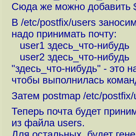
Сюда же можно добавить $
В /etc/postfix/users занос
надо принимать почту:
user1 здесь_что-нибудь
user2 здесь_что-нибудь
"здесь_что-нибудь" - это 
чтобы выполнилась коман
Затем postmap /etc/postfix/u
Теперь почта будет прини
из файла users.
Для остальных будет генер