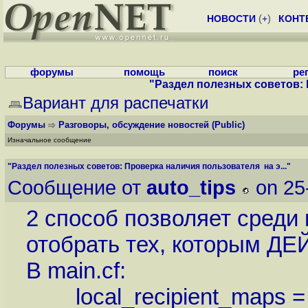
НОВОСТИ
(
+
)
КОНТ
форумы
помощь
поиск
ре
"Раздел полезных советов: 
Вариант для распечатки
Форумы
Разговоры, обсуждение новостей
(Public)
Изначальное сообщение
"Раздел полезных советов: Проверка наличия пользователя на э..."
Сообщение от
auto_tips
on 25
2 способ позволяет среди
отобрать тех, которым Д
В main.cf:
local_recipient_maps = ha