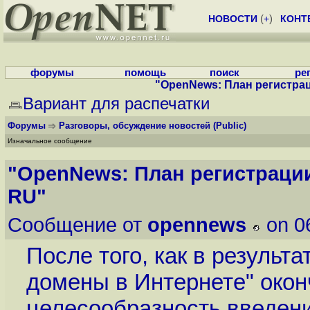
НОВОСТИ
(
+
)
КОНТ
форумы
помощь
поиск
ре
"OpenNews: План регистра
Вариант для распечатки
Форумы
Разговоры, обсуждение новостей
(Public)
Изначальное сообщение
"OpenNews: План регистраци
RU"
Сообщение от
opennews
on 0
После того, как в резуль
домены в Интернете" окон
целесообразность введен