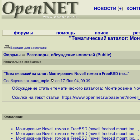
НОВОСТИ
(
+
)
КОНТ
форумы
помощь
поиск
ре
"Тематический каталог: Монт
Вариант для распечатки
Форумы
Разговоры, обсуждение новостей
(Public)
Изначальное сообщение
"Тематический каталог: Монтировние Novell томов в FreeBSD (no..."
Сообщение от
auto_topic
on 17-Янв-04, 09:39
Обсуждение статьи тематического каталога: Монтировние Novel
Ссылка на текст статьи:
https://www.opennet.ru/base/net/novell_
Оглавление
Монтировние Novell томов в FreeBSD (novell freebsd mount ipx...
Монтировние Novell томов в FreeBSD (novell freebsd mount ipx...
Монтировние Novell томов в FreeBSD (novell freebsd mount ipx...