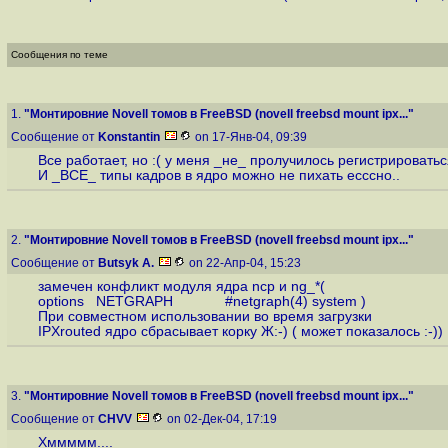
Сообщения по теме
1.
"Монтировние Novell томов в FreeBSD (novell freebsd mount ipx..."
Сообщение от
Konstantin
on 17-Янв-04, 09:39
Все работает, но :( у меня _не_ пролучилось регистрироваться
И _ВСЕ_ типы кадров в ядро можно не пихать есссно..
2.
"Монтировние Novell томов в FreeBSD (novell freebsd mount ipx..."
Сообщение от
Butsyk A.
on 22-Апр-04, 15:23
замечен конфликт модуля ядра ncp и ng_*(
options NETGRAPH #netgraph(4) system )
При совместном использовании во время загрузки
IPXrouted ядро сбрасывает корку Ж:-) ( может показалось :-))
3.
"Монтировние Novell томов в FreeBSD (novell freebsd mount ipx..."
Сообщение от
CHVV
on 02-Дек-04, 17:19
Хммммм....