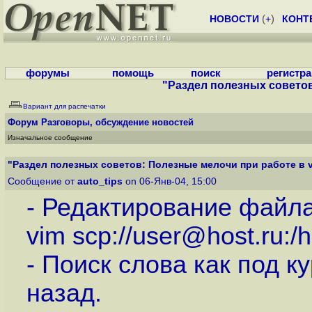
НОВОСТИ
(
+
)
КОНТ
форумы
помощь
поиск
регистр
"Раздел полезных советов
Вариант для распечатки
Форум
Разговоры, обсуждение новостей
Изначальное сообщение
"Раздел полезных советов: Полезные мелочи при работе в 
Сообщение от
auto_tips
on 06-Янв-04, 15:00
- Редактирование файла
vim scp://user@host.ru:/h
- Поиск слова как под кур
назад.