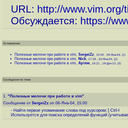
URL:
http://www.vim.org/t
Обсуждается:
https://ww
Оглавление
Полезные мелочи при работе в vim
,
SergeiZz
,
15:00 , 06-Янв-04, (1)
Полезные мелочи при работе в vim
,
Nick
,
17:38 , 20-Янв-04, (2)
Полезные мелочи при работе в vim
,
Артем
,
16:21 , 19-Дек-13, (3)
Сообщения по теме
1.
"Полезные мелочи при работе в vim"
Сообщение от
SergeiZz
on 06-Янв-04, 15:00
- Найти первое упоминание слова под курсором: [ Ctrl-I
Используется для поиска определений функций (учитывает