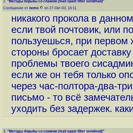
2.
"Методы борьбы со спамом (mail spam filter sendmail)"
Сообщение от
nemo
on 27-Окт-03, 16:11
никакого прокола в данном
если твой почтовик, или п
пользуешься, при первом
стороны бросает доставку
проблемы твоего сисадмин
если же он тебя только оп
через час-полтора-два-тр
письмо - то всё замечател
уходить без задержек. ка
3.
"Методы борьбы со спамом (mail spam filter sendmail)"