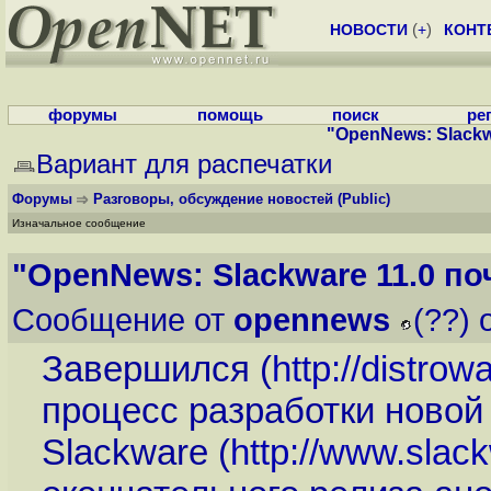
НОВОСТИ
(
+
)
КОНТ
форумы
помощь
поиск
ре
"OpenNews: Slackwa
Вариант для распечатки
Форумы
Разговоры, обсуждение новостей
(Public)
Изначальное сообщение
"OpenNews: Slackware 11.0 по
Сообщение от
opennews
(??) 
Завершился (
http://distr
процесс разработки новой
Slackware (
http://www.slac