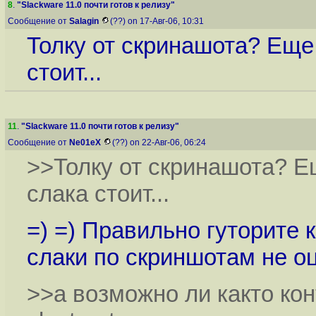
8
.
"Slackware 11.0 почти готов к релизу"
Сообщение от
Salagin
(??) on 17-Авг-06, 10:31
Толку от скринашота? Еще 
стоит...
11
.
"Slackware 11.0 почти готов к релизу"
Сообщение от
Ne01eX
(??) on 22-Авг-06, 06:24
>>Толку от скринашота? Е
слака стоит...
=) =) Правильно гуторите 
слаки по скриншотам не о
>>а возможно ли както кон