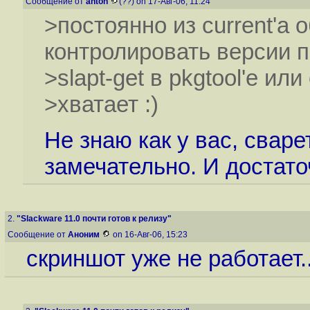
Сообщение от
anton
(??) on 17-Авг-06, 11:24
>постоянно из current'a 
контролировать версии п
>slapt-get в pkgtool'e ил
>хватает :)
Не знаю как у вас, сваре
замечательно. И достато
2.
"Slackware 11.0 почти готов к релизу"
Сообщение от
Аноним
on 16-Авг-06, 15:23
скриншот уже не работает..