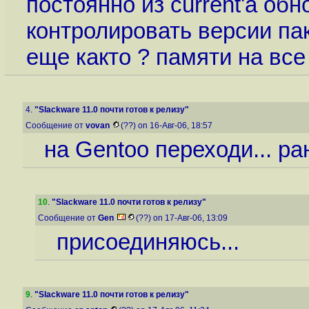
постоянно из current'a об
контролировать версии паке
еще както ? памяти на все 
4.
"Slackware 11.0 почти готов к релизу"
Сообщение от
vovan
(??) on 16-Авг-06, 18:57
на Gentoo переходи... ра
10
.
"Slackware 11.0 почти готов к релизу"
Сообщение от
Gen
(??) on 17-Авг-06, 13:09
присоединяюсь...
9
.
"Slackware 11.0 почти готов к релизу"