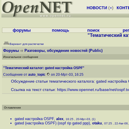
НОВОСТИ
(
+
)
КОНТ
форумы
помощь
поиск
ре
"Тематический ка
Вариант для распечатки
Форумы
Разговоры, обсуждение новостей
(Public)
Изначальное сообщение
"Тематический каталог: gated настpойка OSPF"
Сообщение от
auto_topic
on 20-Мрт-03, 16:25
Обсуждение статьи тематического каталога: gated настpойка
Ссылка на текст статьи:
https://www.opennet.ru/base/net/ospf.tx
Оглавление
gated настpойка OSPF
,
alex
,
16:25 , 20-Мрт-03, (1)
gated (настpойка OSPF) (ospf rip gated ppp)
,
otaku
,
07:25 , 22-Авг-06,