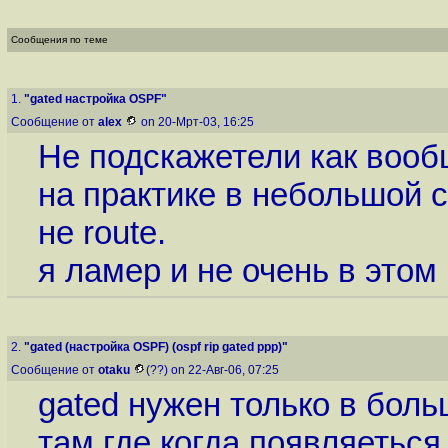
Сообщения по теме
1.
"gated настpойка OSPF"
Сообщение от
alex
on 20-Мрт-03, 16:25
Не подскажетели как вообщ
на практике в небольшой 
не route.
я ламер и не очень в этом
2.
"gated (настpойка OSPF) (ospf rip gated ppp)"
Сообщение от
otaku
(??) on 22-Авг-06, 07:25
gated нужен только в боль
там где когда появляеться