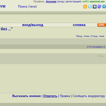
Профиль:
Аноним
(
вход
|
регистрация
)
неRU
opennet.me
РУМ
Поиск
(
теги
)
вход/выход
слежка
ез ..."
Пред. тема
|
След. тема
[
Отслеживать
]
+
–
/
Высказать мнение
|
Ответить
|
Правка
|
Cообщить модератору