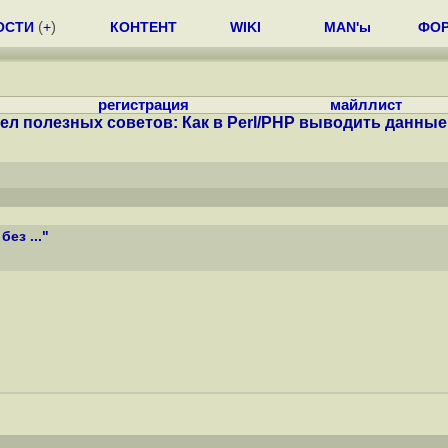
ОСТИ
(
+
)
КОНТЕНТ
WIKI
MAN'ы
ФО
регистрация
майллист
ел полезных советов: Как в Perl/PHP выводить данные б
ез ..."