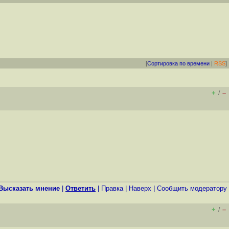
[
Сортировка по времени
|
RSS
]
+
–
/
Высказать мнение
|
Ответить
|
Правка
|
Наверх
|
Cообщить модератору
+
–
/