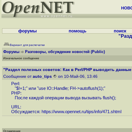
НОВ
форумы
помощь
поиск
"Разд
Вариант для распечатки
Форумы
Разговоры, обсуждение новостей
(Public)
Изначальное сообщение
"Раздел полезных советов: Как в Perl/PHP выводить данные б
Сообщение от
auto_tips
on 10-Май-06, 13:46
Perl:
"$!=1;" или "use IO::Handle; FH->autoflush(1);"
PHP:
После каждой операции вывода вызывать flush();
URL:
Обсуждается:
https://www.opennet.ru/tips/info/471.shtml
Оглавление