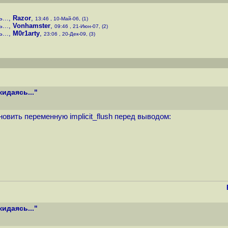
...
,
Razor
,
13:46 , 10-Май-06, (1)
...
,
Vonhamster
,
09:46 , 21-Июн-07, (2)
...
,
M0r1arty
,
23:06 , 20-Дек-09, (3)
идаясь..."
вить переменную implicit_flush перед выводом:
идаясь..."