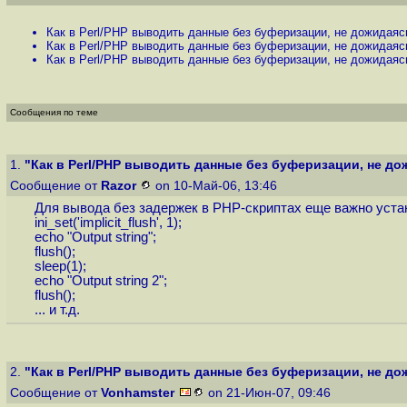
Как в Perl/PHP выводить данные без буферизации, не дожидаясь
Как в Perl/PHP выводить данные без буферизации, не дожидаясь
Как в Perl/PHP выводить данные без буферизации, не дожидаясь
Сообщения по теме
1.
"Как в Perl/PHP выводить данные без буферизации, не дож
Сообщение от
Razor
on 10-Май-06, 13:46
Для вывода без задержек в PHP-скриптах еще важно устано
ini_set('implicit_flush', 1);
echo "Output string";
flush();
sleep(1);
echo "Output string 2";
flush();
... и т.д.
2.
"Как в Perl/PHP выводить данные без буферизации, не дож
Сообщение от
Vonhamster
on 21-Июн-07, 09:46