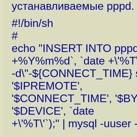
устанавливаемые pppd.
#!/bin/sh
#
echo "INSERT INTO pppd
+%Y%m%d`, `date +\'%T\
-d\"-${CONNECT_TIME} s
'$IPREMOTE',
'$CONNECT_TIME', '$B
'$DEVICE', `date
+\'%T\'`);" | mysql -uuse