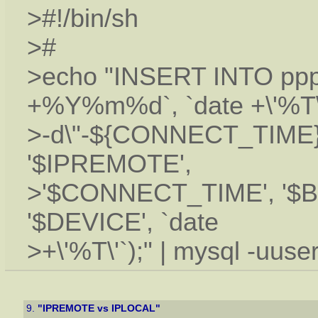
>#!/bin/sh
>#
>echo "INSERT INTO ppp
+%Y%m%d`, `date +\'%T\
>-d\"-${CONNECT_TIME} 
'$IPREMOTE',
>'$CONNECT_TIME', '$
'$DEVICE', `date
>+\'%T\'`);" | mysql -uus
9.
"IPREMOTE vs IPLOCAL"