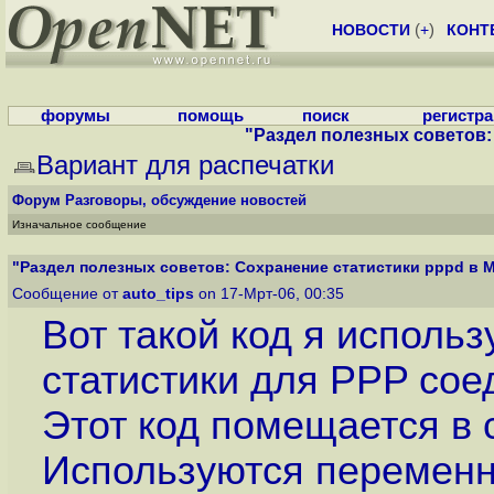
НОВОСТИ
(
+
)
КОНТ
форумы
помощь
поиск
регистр
"Раздел полезных советов:
Вариант для распечатки
Форум
Разговоры, обсуждение новостей
Изначальное сообщение
"Раздел полезных советов: Сохранение статистики pppd в 
Сообщение от
auto_tips
on 17-Мрт-06, 00:35
Вот такой код я использ
статистики для PPP со
Этот код помещается в с
Используются переменн