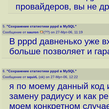
провайдеров, вы не др
5.
"Сохранение статистики pppd в MySQL"
Сообщение от
sauron
(??) on 27-Мрт-06, 11:19
В pppd давненько уже вх
больше позволяет и гар
6.
"Сохранение статистики pppd в MySQL"
Сообщение от
squirL
(ok) on 27-Мрт-06, 12:22
я по моему данный код 
замену радиусу и как р
моем конкретном случае 