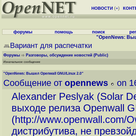
НОВОСТИ
(
+
)
КОНТ
форумы
помощь
поиск
ре
"OpenNews: Выш
Вариант для распечатки
Форумы
Разговоры, обсуждение новостей
(Public)
Изначальное сообщение
"OpenNews: Вышел Openwall GNU/Linux 2.0"
Сообщение от
opennews
on 1
Alexander Peslyak (Solar 
выходе релиза Openwall GN
(
http://www.openwall.com/O
дистрибутива, не превзой