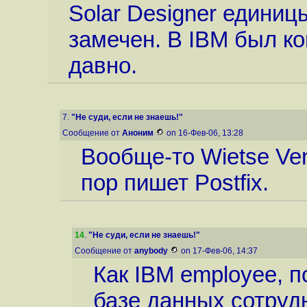
Solar Designer единицы
замечен. В IBM был ко
давно.
7.
"Не суди, если не знаешь!"
Сообщение от
Аноним
on 16-Фев-06, 13:28
Вообще-то Wietse Ven
пор пишет Postfix.
14
.
"Не суди, если не знаешь!"
Сообщение от
anybody
on 17-Фев-06, 14:37
Как IBM employee, 
базе данных сотрудн