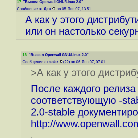
17
.
"Вышел Openwall GNU/Linux 2.0"
Сообщение от
Ден
on 05-Янв-07, 13:51
А как у этого дистрибу
или он настолько секур
18
.
"Вышел Openwall GNU/Linux 2.0"
Сообщение от
solar
(??) on 06-Янв-07, 07:01
>А как у этого дистри
После каждого релиз
соответствующую -stab
2.0-stable документир
http://www.openwall.c