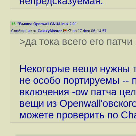
непредсказуемая.
15
.
"Вышел Openwall GNU/Linux 2.0"
Сообщение от
GalaxyMaster
on 17-Фев-06, 14:57
>да тока всего его патчи
Некоторые вещи нужны 
не особо портируемы -- 
включения -ow патча цел
вещи из Openwall'овского
можете проверить по Cha