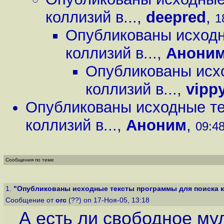
коллизий в...
,
deepred
,
1
Опубликованы исходн
коллизий в...
,
Анони
Опубликованы исх
коллизий в...
,
vipp
Опубликованы исходные те
коллизий в...
,
Аноним
,
09:48
Сообщения по теме
1.
"Опубликованы исходные тексты программы для поиска ко
Сообщение от
orc
(??) on 17-Ноя-05, 13:18
А есть ли свободное м