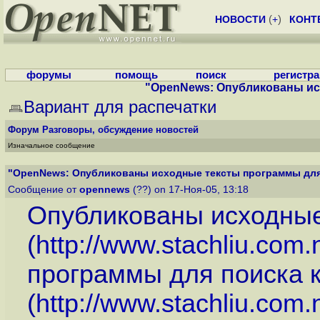
НОВОСТИ
(
+
)
КОНТ
форумы
помощь
поиск
регистр
"OpenNews: Опубликованы исх
Вариант для распечатки
Форум
Разговоры, обсуждение новостей
Изначальное сообщение
"OpenNews: Опубликованы исходные тексты программы для п
Сообщение от
opennews
(??) on 17-Ноя-05, 13:18
Опубликованы исходные
(
http://www.stachliu.com.
программы для поиска 
(
http://www.stachliu.com.