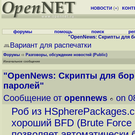
НОВОСТИ
(
+
)
КОНТ
форумы
помощь
поиск
ре
"OpenNews: Скрипты для б
Вариант для распечатки
Форумы
Разговоры, обсуждение новостей
(Public)
Изначальное сообщение
"OpenNews: Скрипты для бор
паролей"
Сообщение от
opennews
on 0
Роб из HSpherePackages.c
хороший BFD (Brute Force D
позволяет автоматически 