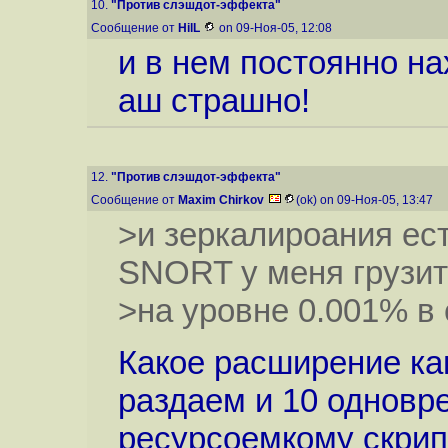
10.
"Против слэшдот-эффекта"
Сообщение от
HilL
on 09-Ноя-05, 12:08
и в нем постоянно н
аш страшно!
12.
"Против слэшдот-эффекта"
Сообщение от
Maxim Chirkov
(ok) on 09-Ноя-05, 13:47
>и зеркалироания ест
SNORT у меня грузи
>на уровне 0.001% в
Какое расширение ка
раздаем и 10 одновр
ресурсоемкому скрип