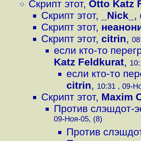
Скрипт этот
,
Otto Katz 
Скрипт этот
,
_Nick_
,
Скрипт этот
,
неанон
Скрипт этот
,
citrin
,
08
если кто-то пере
Katz Feldkurat
,
10:
если кто-то пе
citrin
,
10:31 , 09-Но
Скрипт этот
,
Maxim C
Против слэшдот-
09-Ноя-05, (8)
Против слэшдо