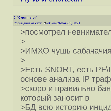
5.
"Скрипт этот"
Сообщение от
citrin
(ok) on 09-Ноя-05, 08:21
>посмотрел невнимател
>
>ИМХО чушь сабачачия
>
>Есть SNORT, есть PF\
основе анализа IP тра
>скоро и правильно ба
который заносит в
>БД всю историю инцид