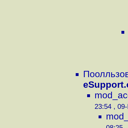
Поолльзов
eSupport.
mod_acc
23:54 , 09
mod_
08:25 ,