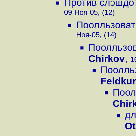
Против слэшдо
09-Ноя-05, (12)
Поолльзоват
Ноя-05, (14)
Поолльзов
Chirkov
,
1
Поолль
Feldkur
Поол
Chir
дл
Ot