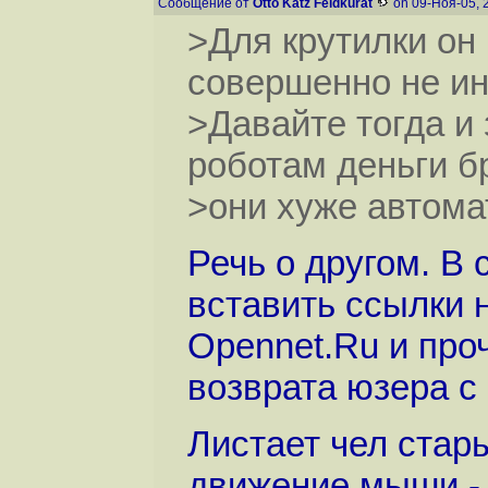
Сообщение от
Otto Katz Feldkurat
on 09-Ноя-05, 
>Для крутилки он 
совершенно не и
>Давайте тогда и
роботам деньги б
>они хуже автомат
Речь о другом. В
вставить ссылки 
Opennet.Ru и про
возврата юзера с 
Листает чел стар
движение мыши - 