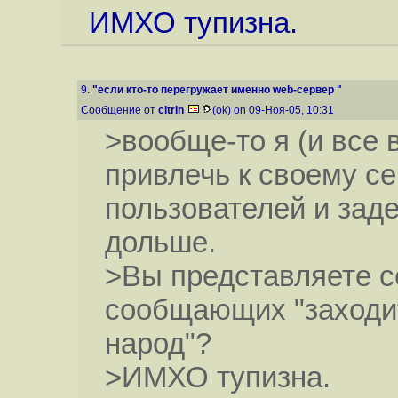
ИМХО тупизна.
9.
"если кто-то перегружает именно web-сервер "
Сообщение от
citrin
(ok) on 09-Ноя-05, 10:31
>вообще-то я (и все 
привлечь к своему с
пользователей и заде
дольше.
>Вы представляете с
сообщающих "заходит
народ"?
>ИМХО тупизна.