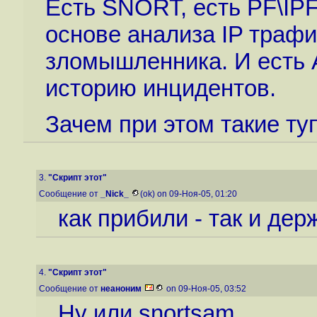
Есть SNORT, есть PF\IP
основе анализа IP трафи
зломышленника. И есть 
историю инцидентов.
Зачем при этом такие т
3.
"Скрипт этот"
Сообщение от
_Nick_
(ok) on 09-Ноя-05, 01:20
как прибили - так и дер
4.
"Скрипт этот"
Сообщение от
неаноним
on 09-Ноя-05, 03:52
Ну или snortsam