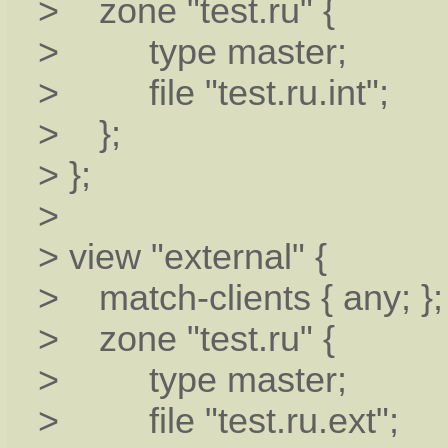
> zone "test.ru" {
> type master;
> file "test.ru.int";
> };
> };
>
> view "external" {
> match-clients { any; };
> zone "test.ru" {
> type master;
> file "test.ru.ext";