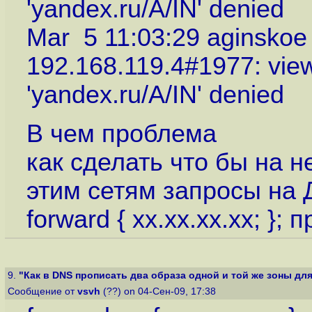
'yandex.ru/A/IN' denied
Mar 5 11:03:29 aginskoe 
192.168.119.4#1977: view
'yandex.ru/A/IN' denied
В чем проблема
как сделать что бы на 
этим сетям запросы на
forward { xx.xx.xx.xx; }; 
9.
"Как в DNS прописать два образа одной и той же зоны для 
Сообщение от
vsvh
(??) on 04-Сен-09, 17:38