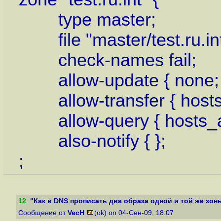
type master;
file "master/test.ru.int
check-names fail;
allow-update { none; 
allow-transfer { hosts_a
allow-query { hosts_al
also-notify { };
;
12
.
"Как в DNS прописать два образа одной и той же зоны
Сообщение от
VecH
(ok) on 04-Сен-09, 18:07