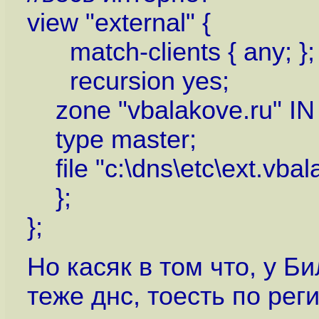
view "external" {
match-clients { any; };
recursion yes;
zone "vbalakove.ru" IN 
type master;
file "c:\dns\etc\ext.vbal
};
};
Но касяк в том что, у Б
теже днс, тоесть по рег