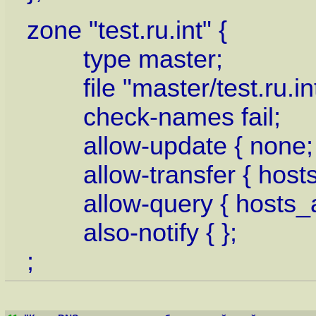
zone "test.ru.int" {
type master;
file "master/test.ru.int
check-names fail;
allow-update { none; 
allow-transfer { hosts_a
allow-query { hosts_al
also-notify { };
;