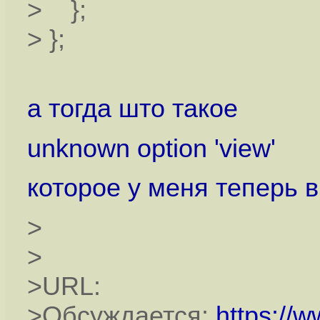
> };
> };
а тогда што такое
unknown option 'view'
которое у меня теперь 
>
>
>URL:
>Обсуждается:
https://w