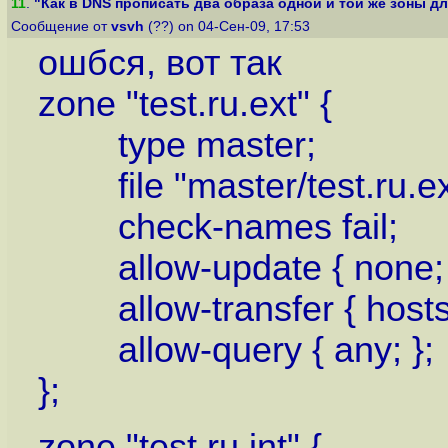
11
.
"Как в DNS прописать два образа одной и той же зоны для
Сообщение от
vsvh
(??) on 04-Сен-09, 17:53
ошбся, вот так
zone "test.ru.ext" {
type master;
file "master/test.ru.ex
check-names fail;
allow-update { none; 
allow-transfer { hosts_a
allow-query { any; };
};
zone "test.ru.int" {