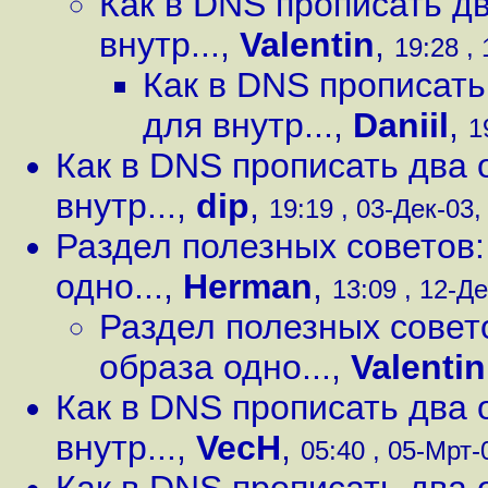
Как в DNS прописать дв
внутр...
,
Valentin
,
19:28 , 
Как в DNS прописать
для внутр...
,
Daniil
,
1
Как в DNS прописать два 
внутр...
,
dip
,
19:19 , 03-Дек-03, 
Раздел полезных советов:
одно...
,
Herman
,
13:09 , 12-Де
Раздел полезных совет
образа одно...
,
Valentin
Как в DNS прописать два 
внутр...
,
VecH
,
05:40 , 05-Мрт-0