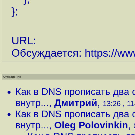
};
URL:
Обсуждается:
https://ww
Оглавление
Как в DNS прописать два 
внутр...
,
Дмитрий
,
13:26 , 11
Как в DNS прописать два 
внутр...
,
Oleg Polovinkin
,