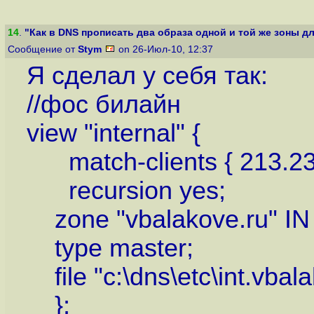
14
.
"Как в DNS прописать два образа одной и той же зоны для
Сообщение от
Stym
on 26-Июл-10, 12:37
Я сделал у себя так:
//фос билайн
view "internal" {
match-clients { 213.234.
recursion yes;
zone "vbalakove.ru" IN 
type master;
file "c:\dns\etc\int.vbala
};