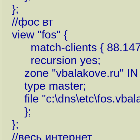
};
//фос вт
view "fos" {
match-clients { 88.147.
recursion yes;
zone "vbalakove.ru" IN 
type master;
file "c:\dns\etc\fos.vbal
};
};
//весь интернет