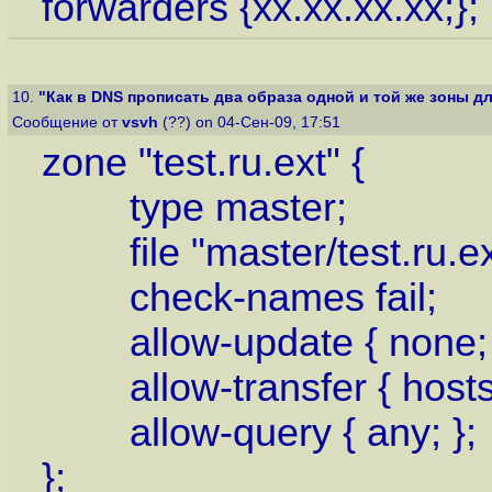
forwarders {xx.xx.xx.xx;}
10.
"Как в DNS прописать два образа одной и той же зоны для
Сообщение от
vsvh
(??) on 04-Сен-09, 17:51
zone "test.ru.ext" {
type master;
file "master/test.ru.ex
check-names fail;
allow-update { none; 
allow-transfer { hosts_a
allow-query { any; };
};