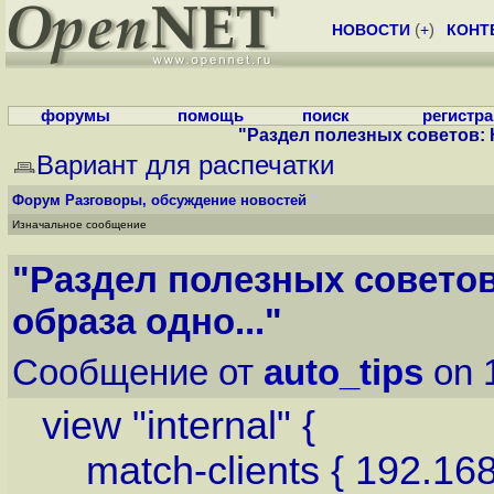
НОВОСТИ
(
+
)
КОНТ
форумы
помощь
поиск
регистр
"Раздел полезных советов: К
Вариант для распечатки
Форум
Разговоры, обсуждение новостей
Изначальное сообщение
"Раздел полезных советов
образа одно..."
Сообщение от
auto_tips
on 
view "internal" {
match-clients { 192.168.