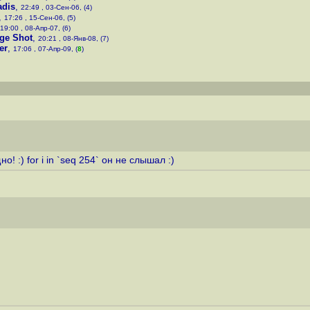
adis
,
22:49 , 03-Сен-06, (4)
,
17:26 , 15-Сен-06, (5)
19:00 , 08-Апр-07, (6)
ge Shot
,
20:21 , 08-Янв-08, (7)
er
,
17:06 , 07-Апр-09, (
8
)
о! :) for i in `seq 254` он не слышал :)