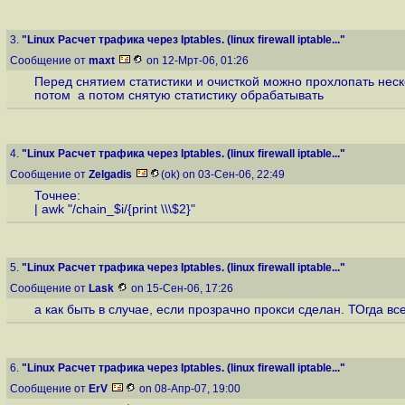
3.
"Linux Расчет трафика через Iptables. (linux firewall iptable..."
Сообщение от
maxt
on 12-Мрт-06, 01:26
Перед снятием статистики и очисткой можно прохлопать нескол
потом а потом снятую статистику обрабатывать
4.
"Linux Расчет трафика через Iptables. (linux firewall iptable..."
Сообщение от
Zelgadis
(ok) on 03-Сен-06, 22:49
Точнее:
| awk "/chain_$i/{print \\\$2}"
5.
"Linux Расчет трафика через Iptables. (linux firewall iptable..."
Сообщение от
Lask
on 15-Сен-06, 17:26
а как быть в случае, если прозрачно прокси сделан. ТОгда в
6.
"Linux Расчет трафика через Iptables. (linux firewall iptable..."
Сообщение от
ErV
on 08-Апр-07, 19:00