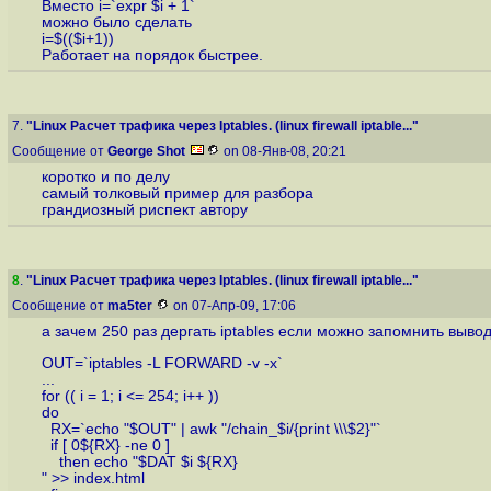
Вместо i=`expr $i + 1`
можно было сделать
i=$(($i+1))
Работает на порядок быстрее.
7.
"Linux Расчет трафика через Iptables. (linux firewall iptable..."
Сообщение от
George Shot
on 08-Янв-08, 20:21
коротко и по делу
самый толковый пример для разбора
грандиозный риспект автору
8
.
"Linux Расчет трафика через Iptables. (linux firewall iptable..."
Сообщение от
ma5ter
on 07-Апр-09, 17:06
а зачем 250 раз дергать iptables если можно запомнить вывод
OUT=`iptables -L FORWARD -v -x`
...
for (( i = 1; i <= 254; i++ ))
do
RX=`echo "$OUT" | awk "/chain_$i/{print \\\$2}"`
if [ 0${RX} -ne 0 ]
then echo "$DAT $i ${RX}
" >> index.html