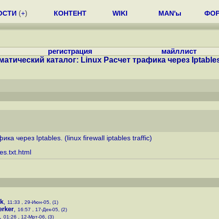
ОСТИ
(
+
)
КОНТЕНТ
WIKI
MAN'ы
ФО
регистрация
майллист
матический каталог: Linux Расчет трафика через Iptables. 
через Iptables. (linux firewall iptables traffic)
s.txt.html
k
,
11:33 , 29-Июн-05, (1)
erker
,
16:57 , 17-Дек-05, (2)
,
01:26 , 12-Мрт-06, (3)