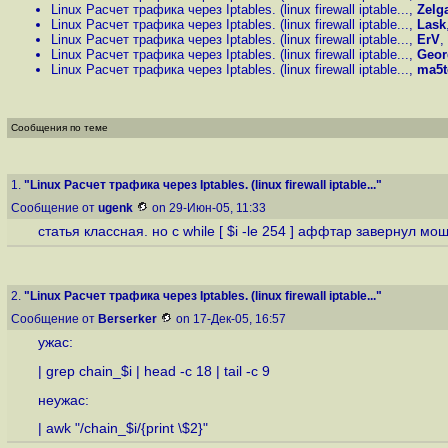
Linux Расчет трафика через Iptables. (linux firewall iptable...
,
Zelg
Linux Расчет трафика через Iptables. (linux firewall iptable...
,
Lask
Linux Расчет трафика через Iptables. (linux firewall iptable...
,
ErV
,
Linux Расчет трафика через Iptables. (linux firewall iptable...
,
Geor
Linux Расчет трафика через Iptables. (linux firewall iptable...
,
ma5t
Сообщения по теме
1.
"Linux Расчет трафика через Iptables. (linux firewall iptable..."
Сообщение от
ugenk
on 29-Июн-05, 11:33
статья классная. но с while [ $i -le 254 ] аффтар завернул мощн
2.
"Linux Расчет трафика через Iptables. (linux firewall iptable..."
Сообщение от
Berserker
on 17-Дек-05, 16:57
ужас:
| grep chain_$i | head -c 18 | tail -c 9
неужас:
| awk "/chain_$i/{print \$2}"