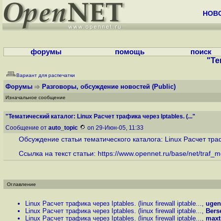
НОВ
форумы
помощь
поиск
"Те
Вариант для распечатки
Форумы
Разговоры, обсуждение новостей
(Public)
Изначальное сообщение
"Тематический каталог: Linux Расчет трафика через Iptables. (..."
Сообщение от
auto_topic
on 29-Июн-05, 11:33
Обсуждение статьи тематического каталога: Linux Расчет трафика 
Ссылка на текст статьи:
https://www.opennet.ru/base/net/traf_me
Оглавление
Linux Расчет трафика через Iptables. (linux firewall iptable...
,
ugen
Linux Расчет трафика через Iptables. (linux firewall iptable...
,
Bers
Linux Расчет трафика через Iptables. (linux firewall iptable...
,
maxt