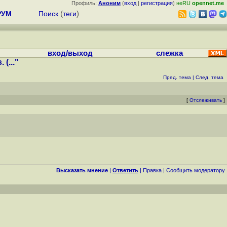
Профиль:
Аноним
(
вход
|
регистрация
)
неRU
opennet.me
РУМ
Поиск
(
теги
)
вход/выход
слежка
(..."
Пред. тема
|
След. тема
[
Отслеживать
]
Высказать мнение
|
Ответить
|
Правка
|
Cообщить модератору