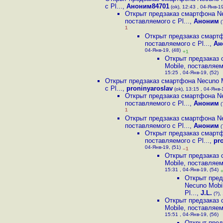
с Pl...
,
Аноним84701
(ok), 12:43 , 04-Янв-19
Открыт предзаказ смартфона Ne
поставляемого с Pl...
,
Аноним
(
1
Открыт предзаказ смартф
поставляемого с Pl...
,
Ан
04-Янв-19, (48)
+1
Открыт предзаказ
Mobile, поставляемо
15:25 , 04-Янв-19, (52)
Открыт предзаказ смартфона Necuno M
с Pl...
,
proninyaroslav
(ok), 13:15 , 04-Янв-
Открыт предзаказ смартфона Ne
поставляемого с Pl...
,
Аноним
(
1
Открыт предзаказ смартфона Ne
поставляемого с Pl...
,
Аноним
(
Открыт предзаказ смартф
поставляемого с Pl...
,
pr
04-Янв-19, (51)
–1
Открыт предзаказ
Mobile, поставляемо
15:31 , 04-Янв-19, (54)
Открыт пред
Necuno Mobi
Pl...
,
J.L.
(?),
Открыт предзаказ
Mobile, поставляемо
15:51 , 04-Янв-19, (56)
Открыт пред