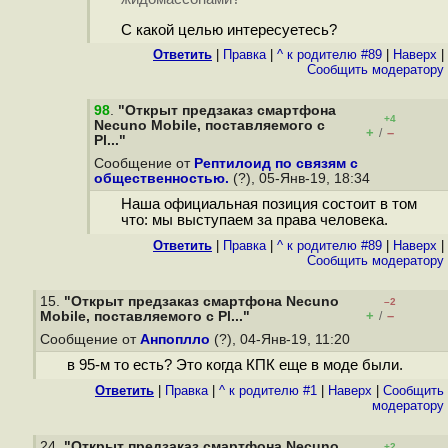
С какой целью интересуетесь?
Ответить
|
Правка
|
^ к родителю #89
|
Наверх
|
Cообщить модератору
98
.
"Открыт предзаказ смартфона
+4
Necuno Mobile, поставляемого с
+
–
/
Pl..."
Сообщение от
Рептилоид по связям с
общественностью.
(?), 05-Янв-19, 18:34
Наша официальная позиция состоит в том
что: мы выступаем за права человека.
Ответить
|
Правка
|
^ к родителю #89
|
Наверх
|
Cообщить модератору
15.
"Открыт предзаказ смартфона Necuno
–2
+
–
Mobile, поставляемого с Pl..."
/
Сообщение от
Анпоплло
(?), 04-Янв-19, 11:20
в 95-м то есть? Это когда КПК еще в моде были.
Ответить
|
Правка
|
^ к родителю #1
|
Наверх
|
Cообщить
модератору
24.
"Открыт предзаказ смартфона Necuno
+2