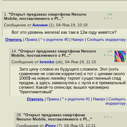
1.
"Открыт предзаказ смартфона Necuno
+20
+
–
Mobile, поставляемого с Pl..."
/
Сообщение от
Аноним
(1), 04-Янв-19, 10:18
Вот это уровень железа! как там в 12м году живётся?
Ответить
|
Правка
|
^ к родителю #0
|
Наверх
|
Cообщить модератору
14.
"Открыт предзаказ смартфона Necuno
+11
+
–
Mobile, поставляемого с Pl..."
/
Сообщение от
lorenko
(ok), 04-Янв-19, 11:15
Зато цену словно из будущего сложили. Эпл (хоть
сравнение не совсем корректно) и тот с ценами около
1000$ на новую линейку терпит существенный спад
продаж, а здесь замахнулись с нуля и в премиальный
сегмент. Какой-то опенсорс вышел чрезмерно
"бриллиантовый"
Ответить
|
Правка
|
^ к родителю #1
|
Наверх
|
Cообщить
модератору
28.
"Открыт предзаказ смартфона
+
–
/
Necuno Mobile, поставляемого с Pl..."
Сообщение от
iPony
(?), 04-Янв-19, 12:21