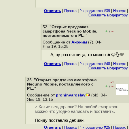
Ответить
|
Правка
|
^ к родителю #39
|
Наверх
|
Cообщить модератору
52.
"Открыт предзаказ
смартфона Necuno Mobile,
+
–
/
поставляемого с Pl..."
Сообщение от
Аноним
(7), 04-
Янв-19, 15:25
А, ну раз пятница, то можно 🔥😂👌💯
Ответить
|
Правка
|
^ к родителю #48
|
Наверх
|
Cообщить модератору
35.
"Открыт предзаказ смартфона
–1
Necuno Mobile, поставляемого с
+
–
/
Pl..."
Сообщение от
proninyaroslav
(ok), 04-
Янв-19, 13:15
> Какие вендорлоки? На любой смартфон
можно что угодно написать и поставить.
Пойду поставлю дебиан.
Ответить
|
Правка
|
^ к родителю #25
|
Наверх
|