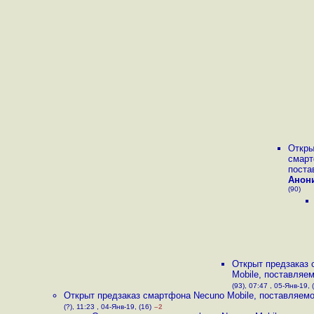
Откры
смарт
поста
Анон
(90)
Открыт предзаказ
Mobile, поставляемо
(93), 07:47 , 05-Янв-19, 
Открыт предзаказ смартфона Necuno Mobile, поставляемог
(?), 11:23 , 04-Янв-19, (16)
–2