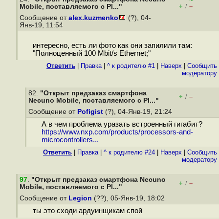
+
–
Mobile, поставляемого с Pl..."
/
Сообщение от
alex.kuzmenko
(?), 04-
Янв-19, 11:54
интересно, есть ли фото как они запилили там:
"Полноценный 100 Mbit/s Ethernet;"
Ответить
|
Правка
|
^ к родителю #1
|
Наверх
|
Cообщить
модератору
82.
"Открыт предзаказ смартфона
+
–
/
Necuno Mobile, поставляемого с Pl..."
Сообщение от
Pofigist
(?), 04-Янв-19, 21:24
А в чем проблема уразать встроенный гигабит?
https://www.nxp.com/products/processors-and-
microcontrollers...
Ответить
|
Правка
|
^ к родителю #24
|
Наверх
|
Cообщить
модератору
97
.
"Открыт предзаказ смартфона Necuno
+
–
/
Mobile, поставляемого с Pl..."
Сообщение от
Legion
(??), 05-Янв-19, 18:02
ты это сходи ардуинщикам спой