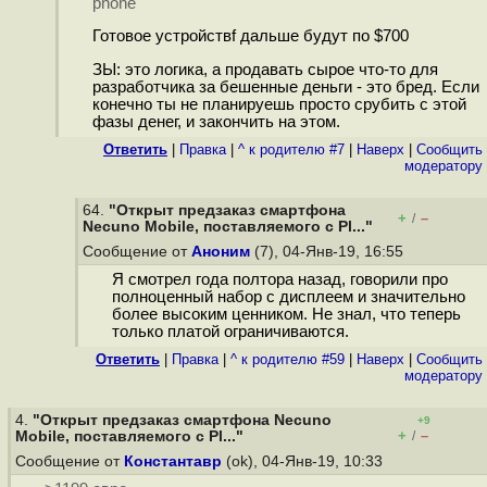
phone
Готовое устройствf дальше будут по $700
ЗЫ: это логика, а продавать сырое что-то для
разработчика за бешенные деньги - это бред. Если
конечно ты не планируешь просто срубить с этой
фазы денег, и закончить на этом.
Ответить
|
Правка
|
^ к родителю #7
|
Наверх
|
Cообщить
модератору
64.
"Открыт предзаказ смартфона
+
–
/
Necuno Mobile, поставляемого с Pl..."
Сообщение от
Аноним
(7), 04-Янв-19, 16:55
Я смотрел года полтора назад, говорили про
полноценный набор с дисплеем и значительно
более высоким ценником. Не знал, что теперь
только платой ограничиваются.
Ответить
|
Правка
|
^ к родителю #59
|
Наверх
|
Cообщить
модератору
4.
"Открыт предзаказ смартфона Necuno
+9
+
–
Mobile, поставляемого с Pl..."
/
Сообщение от
Константавр
(ok), 04-Янв-19, 10:33