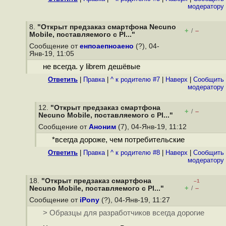
модератору
8.
"Открыт предзаказ смартфона Necuno
+
–
/
Mobile, поставляемого с Pl..."
Сообщение от
енпоаепноаено
(?), 04-
Янв-19, 11:05
не всегда. у librem дешёвые
Ответить
|
Правка
|
^ к родителю #7
|
Наверх
|
Cообщить
модератору
12.
"Открыт предзаказ смартфона
+
–
/
Necuno Mobile, поставляемого с Pl..."
Сообщение от
Аноним
(7), 04-Янв-19, 11:12
*всегда дороже, чем потребительские
Ответить
|
Правка
|
^ к родителю #8
|
Наверх
|
Cообщить
модератору
18.
"Открыт предзаказ смартфона
–1
+
–
Necuno Mobile, поставляемого с Pl..."
/
Сообщение от
iPony
(?), 04-Янв-19, 11:27
> Образцы для разработчиков всегда дорогие