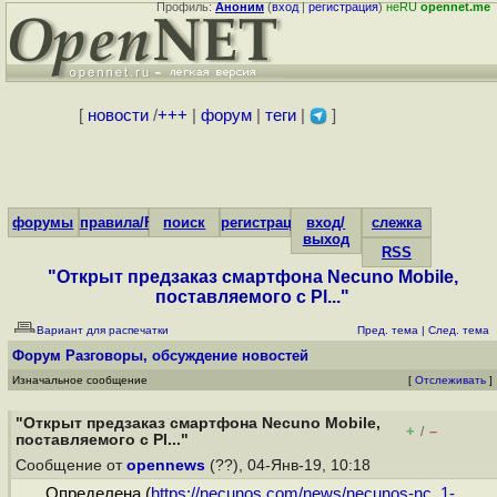
Профиль:
Аноним
(
вход
|
регистрация
)
неRU
opennet.me
[
новости
/
+++
|
форум
|
теги
|
]
форумы
правила/FAQ
поиск
регистрация
вход/
слежка
выход
RSS
"Открыт предзаказ смартфона Necuno Mobile,
поставляемого с Pl..."
Вариант для распечатки
Пред. тема
|
След. тема
Форум
Разговоры, обсуждение новостей
Изначальное сообщение
[
Отслеживать
]
"Открыт предзаказ смартфона Necuno Mobile,
+
–
/
поставляемого с Pl..."
Сообщение от
opennews
(??), 04-Янв-19, 10:18
Определена (
https://necunos.com/news/necunos-nc_1-