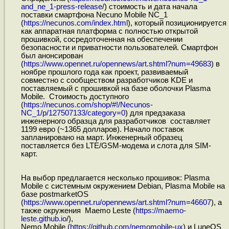
and_ne_1-press-release
/) стоимость и дата начала
поставки смартфона Necuno Mobile NC_1
(
https://necunos.com/index.html
), который позиционируется
как аппаратная платформа с полностью открытой
прошивкой, сосредоточенная на обеспечении
безопасности и приватности пользователей. Смартфон
был анонсирован
(
https://www.opennet.ru/opennews/art.shtml?num=49683
) в
ноябре прошлого года как проект, развиваемый
совместно с сообществом разработчиков KDE и
поставляемый с прошивкой на базе оболочки Plasma
Mobile. Стоимость доступного
(
https://necunos.com/shop/#!/Necunos-
NC_1/p/127507133/category=0
) для предзаказа
инженерного образца для разработчиков составляет
1199 евро (~1365 долларов). Начало поставок
запланировано на март. Инженерный образец
поставляется без LTE/GSM-модема и слота для SIM-
карт.
На выбор предлагается несколько прошивок: Plasma
Mobile с системным окружением Debian, Plasma Mobile на
базе postmarketOS
(
https://www.opennet.ru/opennews/art.shtml?num=46607
), а
также окружения Maemo Leste (
https://maemo-
leste.github.io
/),
Nemo Mobile (
https://github.com/nemomobile-ux
) и LuneOS