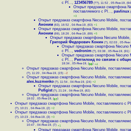
с Pl...
,
123456789
(??), 11:52 , 05-Янв-19, (94
Открыт предзаказ смартфона Ne
поставляемого с Pl...
,
pavlinux
(
+3
Открыт предзаказ смартфона Necuno Mobile, постав
Аноним
(63), 16:52 , 04-Янв-19, (63)
+1
Открыт предзаказ смартфона Necuno Mobile, постав
Аноним
(69), 18:26 , 04-Янв-19, (69)
+5
Открыт предзаказ смартфона Necuno Mobile, 
Григорий Федорович Конин
(?), 02:03 , 05-Янв-
Открыт предзаказ смартфона Necuno M
с Pl...
,
vedronim
(?), 03:38 , 05-Янв-19, (91)
Открыт предзаказ смартфона Necuno M
с Pl...
,
Рептилоид по связям с обще
18:34 , 05-Янв-19, (
)
98
+4
Открыт предзаказ смартфона Necuno Mobile, поставляемог
(?), 11:20 , 04-Янв-19, (15)
–2
Открыт предзаказ смартфона Necuno Mobile, поставляемог
alex.kuzmenko
(?), 11:54 , 04-Янв-19, (24)
+2
Открыт предзаказ смартфона Necuno Mobile, постав
Pofigist
(?), 21:24 , 04-Янв-19, (82)
Открыт предзаказ смартфона Necuno Mobile, поставляемог
18:02 , 05-Янв-19, (
)
97
Открыт предзаказ смартфона Necuno Mobile, поставляемого с Pl.
(?), 10:21 , 04-Янв-19, (2)
+2
Открыт предзаказ смартфона Necuno Mobile, поставляемого с Pl.
(?), 10:23 , 04-Янв-19, (3)
+3
Открыт предзаказ смартфона Necuno Mobile, поставляемог
10:47 , 04-Янв-19, (7)
+1
Открыт предзаказ смартфона Necuno Mobile, постав