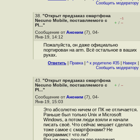
Cообщить модератору
38.
"Открыт предзаказ смартфона
–1
Necuno Mobile, поставляемого с
+
–
/
Pl..."
Сообщение от
Аноним
(7), 04-
Янв-19, 14:12
Пожалуйста, он даже официально
портирован на arm. Всё остальное в ваших
руках.
Ответить
|
Правка
|
^ к родителю #35
|
Наверх
|
Cообщить модератору
43.
"Открыт предзаказ смартфона
Necuno Mobile, поставляемого с
+
–
/
Pl..."
Сообщение от
Аноним
(7), 04-
Янв-19, 15:03
Это абсолютно ничем от ПК не отличается.
Раньше был только Unix и Microsoft
Windows, а потом люди взяли и начали
писать своё. Что сейчас мешает сделать
тоже самое с смартфонами? Не
программист что ли?
Раз уж речь пошла про различия