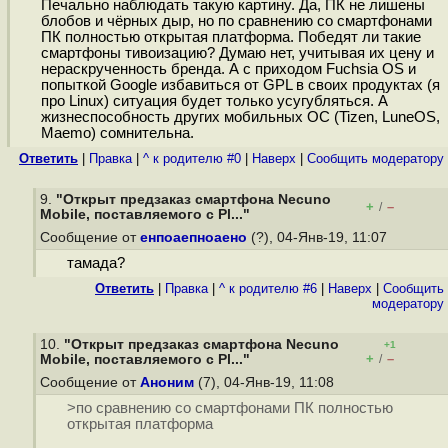
Печально наблюдать такую картину. Да, ПК не лишены
блобов и чёрных дыр, но по сравнению со смартфонами
ПК полностью открытая платформа. Победят ли такие
смартфоны тивоизацию? Думаю нет, учитывая их цену и
нераскрученность бренда. А с приходом Fuchsia OS и
попыткой Google избавиться от GPL в своих продуктах (я
про Linux) ситуация будет только усугубляться. А
жизнеспособность других мобильных ОС (Tizen, LuneOS,
Maemo) сомнительна.
Ответить
|
Правка
|
^ к родителю #0
|
Наверх
|
Cообщить модератору
9.
"Открыт предзаказ смартфона Necuno
+
–
/
Mobile, поставляемого с Pl..."
Сообщение от
енпоаепноаено
(?), 04-Янв-19, 11:07
тамада?
Ответить
|
Правка
|
^ к родителю #6
|
Наверх
|
Cообщить
модератору
10.
"Открыт предзаказ смартфона Necuno
+1
+
–
Mobile, поставляемого с Pl..."
/
Сообщение от
Аноним
(7), 04-Янв-19, 11:08
>по сравнению со смартфонами ПК полностью
открытая платформа