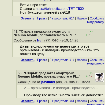
Вот и я про тоже.
Сравни с
https://tehnoetic.com/TET-T500
Ноутбук десятилетний за €618
Ответить
|
Правка
|
^ к родителю #14
|
Наверх
|
Cообщить
модератору
41.
"Открыт предзаказ смартфона
+3
+
–
Necuno Mobile, поставляемого с Pl..."
/
Сообщение от
Null
(??), 04-Янв-19, 14:28
Да вы видимо ничего не знаете как это всё
организовать и наладить производство и как это
влияет на цену.
Ответить
|
Правка
|
^ к родителю #14
|
Наверх
|
Cообщить
модератору
53.
"Открыт предзаказ смартфона
+1
+
–
Necuno Mobile, поставляемого с Pl..."
/
Сообщение от
pavlinux
(ok), 04-Янв-19, 15:29
> ... организовать и наладить производство ...
Производство чего? Смарта 8-летней давности?
Ответить
|
Правка
|
^ к родителю #41
|
Наверх
|
Cообщить
модератору