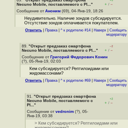
69.
"Открыт предзаказ смартфона
+5
+
–
Necuno Mobile, поставляемого с Pl..."
/
Сообщение от
Аноним
(69), 04-Янв-19, 18:26
Неудивительно. Наличие зондов субсидируется.
Отсутствие зондов оплачивается покупателем.
Ответить
|
Правка
|
^ к родителю #14
|
Наверх
|
Cообщить
модератору
89.
"Открыт предзаказ смартфона
–2
+
–
Necuno Mobile, поставляемого с Pl..."
/
Сообщение от
Григорий Федорович Конин
(?), 05-Янв-19, 02:03
Кем субсидируется? Рептилоидами или
жидомассонами?
Ответить
|
Правка
|
^ к родителю #69
|
Наверх
|
Cообщить
модератору
91.
"Открыт предзаказ смартфона
+2
Necuno Mobile, поставляемого с
+
–
/
Pl..."
Сообщение от
vedronim
(?), 05-
Янв-19, 03:38
> Кем субсидируется? Рептилоидами или
жидомассонами?