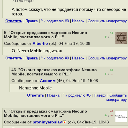
>1199 евро
А потом скажут, что не продаётся потому что опенсорс не
готов.
Ответить
|
Правка
|
^ к родителю #0
|
Наверх
|
Cообщить модератору
5.
"Открыт предзаказ смартфона Necuno
+3
+
–
Mobile, поставляемого с Pl..."
/
Сообщение от
Albertio
(ok), 04-Янв-19, 10:38
О, Necro Mobile подьехал
Ответить
|
Правка
|
^ к родителю #0
|
Наверх
|
Cообщить модератору
46.
"Открыт предзаказ смартфона Necuno
+3
+
–
Mobile, поставляемого с Pl..."
/
Сообщение от
Аноним
(46), 04-Янв-19, 15:08
Nenuzhno Mobile
Ответить
|
Правка
|
^ к родителю #5
|
Наверх
|
Cообщить
модератору
6.
"Открыт предзаказ смартфона Necuno
–6
+
–
Mobile, поставляемого с Pl..."
/
Сообщение от
proninyaroslav
(ok), 04-Янв-19, 10:43