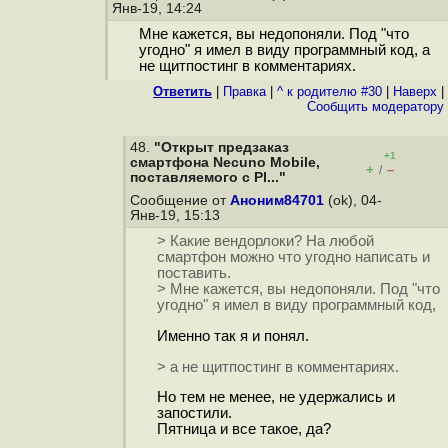
Янв-19, 14:24
Мне кажется, вы недопоняли. Под "что
угодно" я имел в виду программный код, а
не щитпостинг в комментариях.
Ответить
|
Правка
|
^ к родителю #30
|
Наверх
|
Cообщить модератору
48.
"Открыт предзаказ
+1
смартфона Necuno Mobile,
+
–
/
поставляемого с Pl..."
Сообщение от
Аноним84701
(ok), 04-
Янв-19, 15:13
> Какие вендорлоки? На любой
смартфон можно что угодно написать и
поставить.
> Мне кажется, вы недопоняли. Под "что
угодно" я имел в виду программный код,
Именно так я и понял.
> а не щитпостинг в комментариях.
Но тем не менее, не удержались и
запостили.
Пятница и все такое, да?