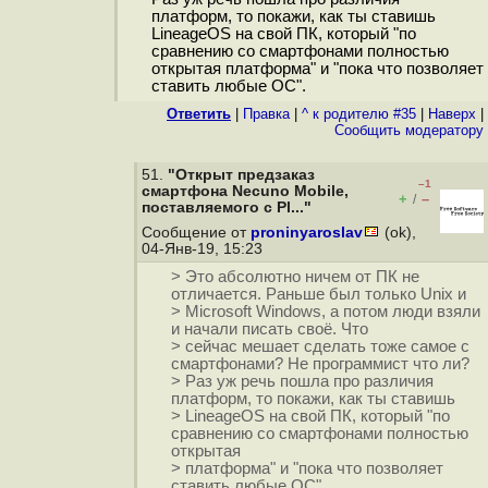
платформ, то покажи, как ты ставишь
LineageOS на свой ПК, который "по
сравнению со смартфонами полностью
открытая платформа" и "пока что позволяет
ставить любые ОС".
Ответить
|
Правка
|
^ к родителю #35
|
Наверх
|
Cообщить модератору
51.
"Открыт предзаказ
–1
смартфона Necuno Mobile,
+
–
/
поставляемого с Pl..."
Сообщение от
proninyaroslav
(ok),
04-Янв-19, 15:23
> Это абсолютно ничем от ПК не
отличается. Раньше был только Unix и
> Microsoft Windows, а потом люди взяли
и начали писать своё. Что
> сейчас мешает сделать тоже самое с
смартфонами? Не программист что ли?
> Раз уж речь пошла про различия
платформ, то покажи, как ты ставишь
> LineageOS на свой ПК, который "по
сравнению со смартфонами полностью
открытая
> платформа" и "пока что позволяет
ставить любые ОС".