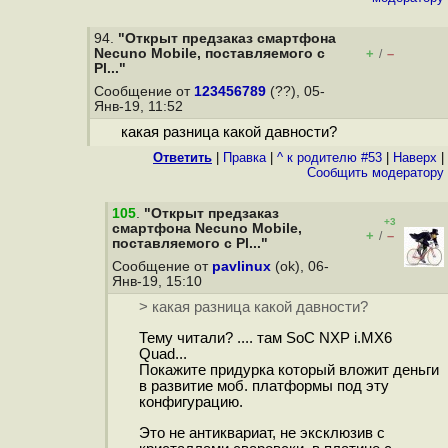
94.
"Открыт предзаказ смартфона
Necuno Mobile, поставляемого с
+
–
/
Pl..."
Сообщение от
123456789
(??), 05-
Янв-19, 11:52
какая разница какой давности?
Ответить
|
Правка
|
^ к родителю #53
|
Наверх
|
Cообщить модератору
105
.
"Открыт предзаказ
+3
смартфона Necuno Mobile,
+
–
/
поставляемого с Pl..."
Сообщение от
pavlinux
(ok), 06-
Янв-19, 15:10
> какая разница какой давности?
Тему читали? .... там SoC NXP i.MX6
Quad...
Покажите придурка который вложит деньги
в развитие моб. платформы под эту
конфигурацию.
Это не антиквариат, не эксклюзив с