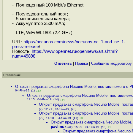
- Полноценный 100 Mbit/s Ethernet;
- Последовательный порт;
- 5-мегапиксельная камера;
- Аккумулятор 3500 mAh;
- LTE, WiFi WL1801 (2.4 GHz);
URL:
https://necunos.com/news/necunos-nc_1-and_ne_1-
press-release
/
Новость:
https://www.opennet.ru/opennews/art.shtml?
num=49898
Ответить
|
Правка
|
Cообщить модератору
Оглавление
Открыт предзаказ смартфона Necuno Mobile, поставляемого с Pl.
04-Янв-19, (1)
+20
Открыт предзаказ смартфона Necuno Mobile, поставляемог
11:15 , 04-Янв-19, (14)
+11
Открыт предзаказ смартфона Necuno Mobile, постав
(?), 12:21 , 04-Янв-19, (28)
Открыт предзаказ смартфона Necuno Mobile, постав
(??), 14:28 , 04-Янв-19, (41)
+3
Открыт предзаказ смартфона Necuno Mobile, 
pavlinux
(ok), 15:29 , 04-Янв-19, (53)
+1
Открыт предзаказ смартфона Necuno M