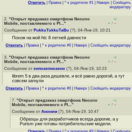
Ответить
|
Правка
|
^ к родителю #1
|
Наверх
|
Cообщить
модератору
2.
"Открыт предзаказ смартфона Necuno
+2
+
–
Mobile, поставляемого с Pl..."
/
Сообщение от
PukkuTukkuTaBu
(?), 04-Янв-19, 10:21
Похож на мой htc 8 летней давности
Ответить
|
Правка
|
^ к родителю #0
|
Наверх
|
Cообщить модератору
3.
"Открыт предзаказ смартфона Necuno
+3
+
–
Mobile, поставляемого с Pl..."
/
Сообщение от
енпоаепноаено
(?), 04-Янв-19, 10:23
librem 5 в два раза дешевле, и всё равно дорогой, а тут
совсем загнули
Ответить
|
Правка
|
^ к родителю #0
|
Наверх
|
Cообщить модератору
7.
"Открыт предзаказ смартфона Necuno
+1
+
–
Mobile, поставляемого с Pl..."
/
Сообщение от
Аноним
(7), 04-Янв-19, 10:47
Образцы для разработчиков всегда дорогие, а у
Purism уже готовы потребительские модели.
Ответить
|
Правка
|
^ к родителю #3
|
Наверх
|
Cообщить