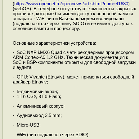
(
https://www.opennet.ru/opennews/art.shtml?num=41630
)
(webOS). В телефоне отсутствуют компоненты закрытых
прошивок, которые бы имели доступ к основной памяти
аппарата - WiFi чип и Baseband-модем изолированы
(подключаются через шину SDIO) и не имеют доступа к
основной памяти и процессору.
Основные характеристики устройства:
- SoC NXP i.MX6 Quad c четырёхядерным процессором
ARM Cortex-A9 1.2 GHz. Техническая документация к
SoC и BSP-компоненты открыты для свободной загрузки
и аудита;
- GPU: Vivante (Etnaviv), может применяться свободный
драйвер Etnaviv;
- 5-дюймовый экран;
- 1 Гб ОЗУ, 8 Гб Flash;
- Алюминиевый корпус;
- Аудиовыход 3.5 mm;
- Micro-USB;
- WiFi (чип подключен через SDIO);