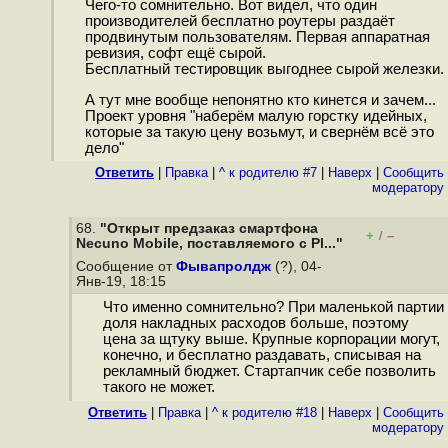
Чего-то сомнительно. Вот видел, что один
производителей бесплатно роутеры раздаёт
продвинутым пользователям. Первая аппаратная
ревизия, софт ещё сырой.
Бесплатный тестировщик выгоднее сырой железки.
А тут мне вообще непонятно кто кинется и зачем...
Проект уровня "наберём малую горстку идейных,
которые за такую цену возьмут, и свернём всё это
дело"
Ответить
|
Правка
|
^ к родителю #7
|
Наверх
|
Cообщить
модератору
68.
"Открыт предзаказ смартфона
+
–
/
Necuno Mobile, поставляемого с Pl..."
Сообщение от
Фывапролдж
(?), 04-
Янв-19, 18:15
Что именно сомнительно? При маленькой партии
доля накладных расходов больше, поэтому
цена за щтуку выше. Крупные корпорации могут,
конечно, и бесплатно раздавать, списывая на
рекламный бюджет. Стартапчик себе позволить
такого не может.
Ответить
|
Правка
|
^ к родителю #18
|
Наверх
|
Cообщить
модератору