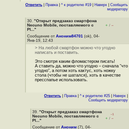
Ответить
|
Правка
|
^ к родителю #19
|
Наверх
|
Cообщить
модератору
30.
"Открыт предзаказ смартфона
Necuno Mobile, поставляемого с
+
–
/
Pl..."
Сообщение от
Аноним84701
(ok), 04-
Янв-19, 12:43
> На любой смартфон можно что угодно
написать и поставить.
Это смотря каким фломастером писать!
А ставить да, можно что угодно – сначала "что
угодно", а потом хоть кактус, хоть ножку
стола (чтобы не шатался), хоть в качестве
пресспапье использовать.
Ответить
|
Правка
|
^ к родителю #25
|
Наверх
|
Cообщить модератору
39.
"Открыт предзаказ смартфона
–1
Necuno Mobile, поставляемого с
+
–
/
Pl..."
Сообщение от
Аноним
(7), 04-