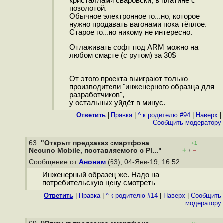
кристаллами сваровски, в платине с
позолотой.
Обычное электронное го...но, которое
нужно продавать вагонами пока тёплое.
Старое го...но никому не интересно.
Отлаживать софт под ARM можно на
любом смарте (c рутом) за 30$
От этого проекта выиграют только
производители "инженерного образца для
разработчиков",
у остальных уйдёт в минус.
Ответить
|
Правка
|
^ к родителю #94
|
Наверх
|
Cообщить модератору
63.
"Открыт предзаказ смартфона
+1
+
–
Necuno Mobile, поставляемого с Pl..."
/
Сообщение от
Аноним
(63), 04-Янв-19, 16:52
Инженерный образец же. Надо на
потребительскую цену смотреть
Ответить
|
Правка
|
^ к родителю #14
|
Наверх
|
Cообщить
модератору