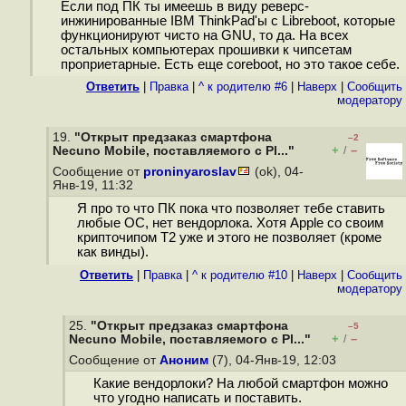
Если под ПК ты имеешь в виду реверс-
инжинированные IBM ThinkPad'ы с Libreboot, которые
функционируют чисто на GNU, то да. На всех
остальных компьютерах прошивки к чипсетам
проприетарные. Есть еще coreboot, но это такое себе.
Ответить
|
Правка
|
^ к родителю #6
|
Наверх
|
Cообщить
модератору
19.
"Открыт предзаказ смартфона
–2
+
–
Necuno Mobile, поставляемого с Pl..."
/
Сообщение от
proninyaroslav
(ok), 04-
Янв-19, 11:32
Я про то что ПК пока что позволяет тебе ставить
любые ОС, нет вендорлока. Хотя Apple со своим
крипточипом T2 уже и этого не позволяет (кроме
как винды).
Ответить
|
Правка
|
^ к родителю #10
|
Наверх
|
Cообщить
модератору
25.
"Открыт предзаказ смартфона
–5
+
–
Necuno Mobile, поставляемого с Pl..."
/
Сообщение от
Аноним
(7), 04-Янв-19, 12:03
Какие вендорлоки? На любой смартфон можно
что угодно написать и поставить.