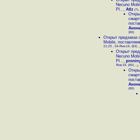
Necuno Mobi
Pl...
,
Atlz
(?),
Откры
смарт
поста
Анон
(66)
Открыт предзаказ
Mobile, поставляемо
21:25 , 04-Янв-19, (83)
Открыт пред
Necuno Mobi
Pl...
,
pronin
Янв-19, (84)
–1
Откры
смарт
поста
Анон
(86)