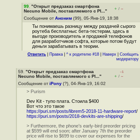
99
.
"Открыт предзаказ смартфона
+
–
/
Necuno Mobile, поставляемого с Pl..."
Сообщение от
Аноним
(99), 05-Янв-19, 18:38
Ты понимаешь разницу между раздачей сырого
роутеба бесплатныс бета-тестерам, здесь в
выгоде производитель и продажей телефонов
для разработчиков софта, которые потом будут
деньги зарабатывать в теории.
Ответить
|
Правка
|
^ к родителю #18
|
Наверх
|
Cообщить
модератору
59.
"Открыт предзаказ смартфона
–1
+
–
Necuno Mobile, поставляемого с Pl..."
/
Сообщение от
iPony
(?), 04-Янв-19, 16:02
> Purism
Dev Kit - тупо плата. Стоила $400
Вот что это такое
https://puri.sm/posts/librem5-2018-11-hardware-report
/
https://puri.sm/posts/2018-devkits-are-shipping
/
> Furthermore, the phone’s early-bird preorder pricing
at $599 will end soon; after January 7th the preorder
price will rise to $699 to cover our expenses for the