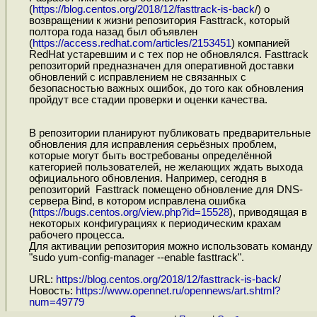
(
https://blog.centos.org/2018/12/fasttrack-is-back
/) о
возвращении к жизни репозитория Fasttrack, который
полтора года назад был объявлен
(
https://access.redhat.com/articles/2153451
) компанией
RedHat устаревшим и с тех пор не обновлялся. Fasttrack
репозиторий предназначен для оперативной доставки
обновлений с исправлением не связанных с
безопасностью важных ошибок, до того как обновления
пройдут все стадии проверки и оценки качества.
В репозитории планируют публиковать предварительные
обновления для исправления серьёзных проблем,
которые могут быть востребованы определённой
категорией пользователей, не желающих ждать выхода
официального обновления. Например, сегодня в
репозиторий Fasttrack помещено обновление для DNS-
сервера Bind, в котором исправлена ошибка
(
https://bugs.centos.org/view.php?id=15528
), приводящая в
некоторых конфигурациях к периодическим крахам
рабочего процесса.
Для активации репозитория можно использовать команду
"sudo yum-config-manager --enable fasttrack".
URL:
https://blog.centos.org/2018/12/fasttrack-is-back
/
Новость:
https://www.opennet.ru/opennews/art.shtml?
num=49779