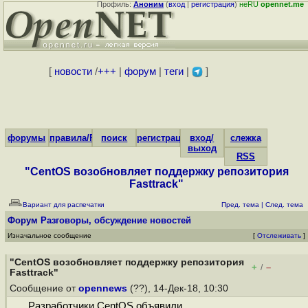
Профиль:
Аноним
(
вход
|
регистрация
)
неRU
opennet.me
[
новости
/
+++
|
форум
|
теги
|
]
форумы
правила/FAQ
поиск
регистрация
вход/
слежка
выход
RSS
"CentOS возобновляет поддержку репозитория
Fasttrack"
Вариант для распечатки
Пред. тема
|
След. тема
Форум
Разговоры, обсуждение новостей
Изначальное сообщение
[
Отслеживать
]
"CentOS возобновляет поддержку репозитория
+
–
/
Fasttrack"
Сообщение от
opennews
(??), 14-Дек-18, 10:30
Разработчики CentOS объявили