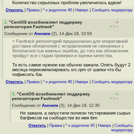
Количество серьезных проблем увеличилось вдвое!
Ответить
|
Правка
|
^ к родителю #0
|
Наверх
|
Cообщить модератору
2
.
"CentOS возобновляет поддержку
–5
+
–
репозитория Fasttrack"
/
Сообщение от
Аноним
(2), 14-Дек-18, 10:59
> Fasttrack репозиторий предназначен для оперативной
доставки обновлений с исправлением не связанных с
безопасностью важных ошибок, до того как обновления
пройдут все стадии проверки и оценки качества.
То есть самое нужное как обычно зажали. Опять будут 2
месяца перекомпилировать src.rpm от шапки что бы
пофиксить баг.
Ответить
|
Правка
|
^ к родителю #0
|
Наверх
|
Cообщить модератору
3
.
"CentOS возобновляет поддержку
+1
+
–
репозитория Fasttrack"
/
Сообщение от
Аноним
(3), 14-Дек-18, 12:30
Не зажали, а запустили полигон тестирования сырых
багфиксов на сообществе во имя ibm
Ответить
|
Правка
|
^ к родителю #2
|
Наверх
|
Cообщить
модератору