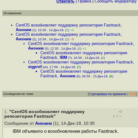
Ответить
|
Правка
|
Cообщить модератору
Оглавление
CentOS возобновляет поддержку репозитория Fasttrack
,
Аноним
(1), 10:30 , 14-Дек-18, (
1
)
+3
CentOS возобновляет поддержку репозитория Fasttrack
,
Аноним
(2), 10:59 , 14-Дек-18, (
2
)
–5
CentOS возобновляет поддержку репозитория Fasttrack
,
Аноним
(3), 12:30 , 14-Дек-18, (
3
)
+1
CentOS возобновляет поддержку репозитория
Fasttrack
,
IBM
(?), 16:59 , 14-Дек-18, (
4
)
CentOS возобновляет поддержку репозитория Fasttrack
,
sigprof
(ok), 17:56 , 14-Дек-18, (
5
)
CentOS возобновляет поддержку репозитория
Fasttrack
,
Аноним
(6), 06:59 , 15-Дек-18, (
6
)
Сообщения по теме
[
Сортировка по времени
|
RSS
]
1
.
"CentOS возобновляет поддержку
+3
+
–
репозитория Fasttrack"
/
Сообщение от
Аноним
(1), 14-Дек-18, 10:30
IBM объявило о возобновлении работы Fasttrack.