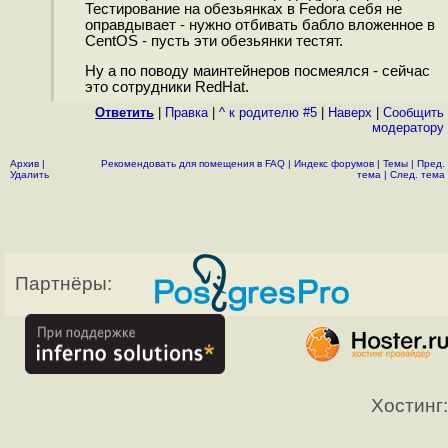
Тестирование на обезьянках в Fedora себя не
оправдывает - нужно отбивать бабло вложенное в
CentOS - пусть эти обезьянки тестят.
Ну а по поводу маинтейнеров посмеялся - сейчас
это сотрудники RedHat.
Ответить
|
Правка
|
^ к родителю #5
|
Наверх
|
Cообщить
модератору
Архив
|
Рекомендовать для помещения в FAQ
|
Индекс форумов
|
Темы
|
Пред.
Удалить
тема
|
След. тема
Партнёры:
Хостинг: