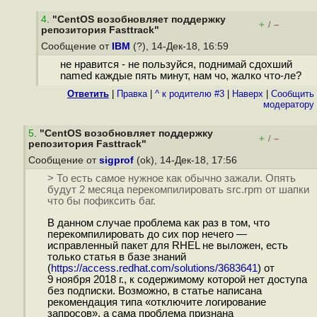
4
.
"CentOS возобновляет поддержку
+
–
/
репозитория Fasttrack"
Сообщение от
IBM
(?), 14-Дек-18, 16:59
не нравится - не пользуйся, поднимай сдохший
named каждые пять минут, нам чо, жалко что-ле?
Ответить
|
Правка
|
^ к родителю #3
|
Наверх
|
Cообщить
модератору
5
.
"CentOS возобновляет поддержку
+
–
/
репозитория Fasttrack"
Сообщение от
sigprof
(ok), 14-Дек-18, 17:56
> То есть самое нужное как обычно зажали. Опять
будут 2 месяца перекомпилировать src.rpm от шапки
что бы пофиксить баг.
В данном случае проблема как раз в том, что
перекомпилировать до сих пор нечего —
исправленный пакет для RHEL не выложен, есть
только статья в базе знаний
(
https://access.redhat.com/solutions/3683641
) от
9 ноября 2018 г., к содержимому которой нет доступа
без подписки. Возможно, в статье написана
рекомендация типа «отключите логирование
запросов», а сама проблема признана