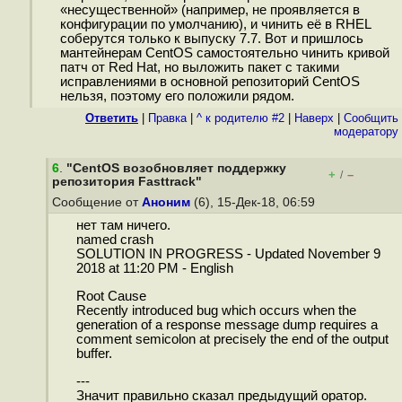
«несущественной» (например, не проявляется в
конфигурации по умолчанию), и чинить её в RHEL
соберутся только к выпуску 7.7. Вот и пришлось
мантейнерам CentOS самостоятельно чинить кривой
патч от Red Hat, но выложить пакет с такими
исправлениями в основной репозиторий CentOS
нельзя, поэтому его положили рядом.
Ответить
|
Правка
|
^ к родителю #2
|
Наверх
|
Cообщить
модератору
6
.
"CentOS возобновляет поддержку
+
–
/
репозитория Fasttrack"
Сообщение от
Аноним
(6), 15-Дек-18, 06:59
нет там ничего.
named crash
SOLUTION IN PROGRESS - Updated November 9
2018 at 11:20 PM - English
Root Cause
Recently introduced bug which occurs when the
generation of a response message dump requires a
comment semicolon at precisely the end of the output
buffer.
---
Значит правильно сказал предыдущий оратор.