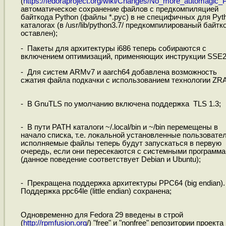
(
https://fedoraproject.org/wiki/Changes/No_more_automagic_Py
автоматическое сохранение файлов с предкомпиляцией
байткода Python (файлы *.pyc) в не специфичных для Pyt
каталогах (в /usr/lib/python3.7/ предкомпилированый байтк
оставлен);
- Пакеты для архитектуры i686 теперь собираются с
включением оптимизаций, применяющих инструкции SSE2
- Для систем ARMv7 и aarch64 добавлена возможность
сжатия файла подкачки с использованием технологии ZR
- В GnuTLS по умолчанию включена поддержка TLS 1.3;
- В пути PATH каталоги ~/.local/bin и ~/bin перемещены в
начало списка, т.е. локальной установленные пользовате
исполняемые файлы теперь будут запускаться в первую
очередь, если они пересекаются с системными программ
(данное поведение соответствует Debian и Ubuntu);
- Прекращена поддержка архитектуры PPC64 (big endian).
Поддержка ppc64le (little endian) сохранена;
Одновременно для Fedora 29 введены в строй
(
http://rpmfusion.org
/) "free" и "nonfree" репозитории проекта