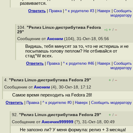
развивается.
Ответить
|
Правка
|
^ к родителю #3
|
Наверх
|
Cообщить
модератору
104.
"Релиз Linux-дистрибутива Fedora
+
–
/
+1
29"
Сообщение от
Аноним
(104), 31-Окт-18, 05:56
Видишь, тебя минусят за то, что не истеришь и не
посыпаешь голову пеплом? Не отбивайся от
стад^W всех.
Ответить
|
Правка
|
^ к родителю #46
|
Наверх
|
Cообщить
модератору
4.
"Релиз Linux-дистрибутива Fedora 29"
+
–
/
Сообщение от
Аноним
(4), 30-Окт-18, 17:12
Самое время переходить на Fedora 28!
Ответить
|
Правка
|
^ к родителю #0
|
Наверх
|
Cообщить модератору
92.
"Релиз Linux-дистрибутива Fedora 29"
+
–
/
Сообщение от
Анончик999999
(?), 31-Окт-18, 00:49
Не запозно ли? У меня формула: релиз + 3 месяца!