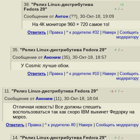
38.
"Релиз Linux-дистрибутива
+2
+
–
Fedora 29"
/
Сообщение от
Антон
(??), 30-Окт-18, 19:09
На 4К мониторе 960 × 720 самое то!
Ответить
|
Правка
|
^ к родителю #32
|
Наверх
|
Cообщить
модератору
35.
"Релиз Linux-дистрибутива Fedora 29"
+
–
/
Сообщение от
Аноним
(35), 30-Окт-18, 18:57
У Cosmic лучше обои.
Ответить
|
Правка
|
^ к родителю #10
|
Наверх
|
Cообщить
модератору
11.
"Релиз Linux-дистрибутива Fedora 29"
+
–
/
–5
Сообщение от
Аноним
(11), 30-Окт-18, 18:04
Отличная новость! Все должны спешить
воспользоваться так как скоро IBM выкинет Федорку на
мороз.
Ответить
|
Правка
|
^ к родителю #0
|
Наверх
|
Cообщить модератору
14.
"Релиз Linux-дистрибутива Fedora 29"
+
–
/