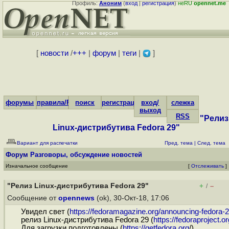
Профиль:
Аноним
(
вход
|
регистрация
)
неRU
opennet.me
[
новости
/
+++
|
форум
|
теги
|
]
форумы
правила/FAQ
поиск
регистрация
вход/
слежка
выход
RSS
"Релиз
Linux-дистрибутива Fedora 29"
Вариант для распечатки
Пред. тема
|
След. тема
Форум
Разговоры, обсуждение новостей
Изначальное сообщение
[
Отслеживать
]
"Релиз Linux-дистрибутива Fedora 29"
+
–
/
Сообщение от
opennews
(ok), 30-Окт-18, 17:06
Увидел свет (
https://fedoramagazine.org/announcing-fedora-
релиз Linux-дистрибутива Fedora 29 (
https://fedoraproject.or
Для загрузки подготовлены (
https://getfedora.org
/)