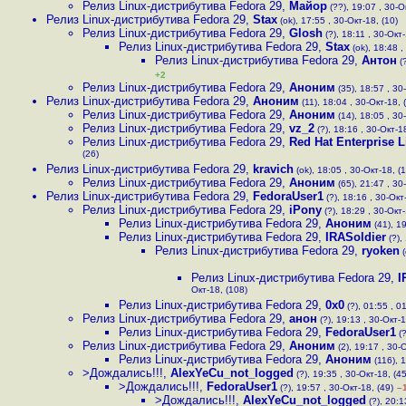
Релиз Linux-дистрибутива Fedora 29
,
Майор
(??), 19:07 , 30-О
Релиз Linux-дистрибутива Fedora 29
,
Stax
(ok), 17:55 , 30-Окт-18, (10)
Релиз Linux-дистрибутива Fedora 29
,
Glosh
(?), 18:11 , 30-Окт-
Релиз Linux-дистрибутива Fedora 29
,
Stax
(ok), 18:48 ,
Релиз Linux-дистрибутива Fedora 29
,
Антон
(?
+2
Релиз Linux-дистрибутива Fedora 29
,
Аноним
(35), 18:57 , 30
Релиз Linux-дистрибутива Fedora 29
,
Аноним
(11), 18:04 , 30-Окт-18, 
Релиз Linux-дистрибутива Fedora 29
,
Аноним
(14), 18:05 , 30
Релиз Linux-дистрибутива Fedora 29
,
vz_2
(?), 18:16 , 30-Окт-18
Релиз Linux-дистрибутива Fedora 29
,
Red Hat Enterprise 
(26)
Релиз Linux-дистрибутива Fedora 29
,
kravich
(ok), 18:05 , 30-Окт-18, (1
Релиз Linux-дистрибутива Fedora 29
,
Аноним
(65), 21:47 , 30
Релиз Linux-дистрибутива Fedora 29
,
FedoraUser1
(?), 18:16 , 30-Окт
Релиз Linux-дистрибутива Fedora 29
,
iPony
(?), 18:29 , 30-Окт-
Релиз Linux-дистрибутива Fedora 29
,
Аноним
(41), 19
Релиз Linux-дистрибутива Fedora 29
,
IRASoldier
(?),
Релиз Linux-дистрибутива Fedora 29
,
ryoken
(
Релиз Linux-дистрибутива Fedora 29
,
I
Окт-18, (108)
Релиз Linux-дистрибутива Fedora 29
,
0x0
(?), 01:55 , 0
Релиз Linux-дистрибутива Fedora 29
,
анон
(?), 19:13 , 30-Окт-1
Релиз Linux-дистрибутива Fedora 29
,
FedoraUser1
(?
Релиз Linux-дистрибутива Fedora 29
,
Аноним
(2), 19:17 , 30-О
Релиз Linux-дистрибутива Fedora 29
,
Аноним
(116), 1
>Дождались!!!
,
AlexYeCu_not_logged
(?), 19:35 , 30-Окт-18, (45
>Дождались!!!
,
FedoraUser1
(?), 19:57 , 30-Окт-18, (49)
–
>Дождались!!!
,
AlexYeCu_not_logged
(?), 20:1