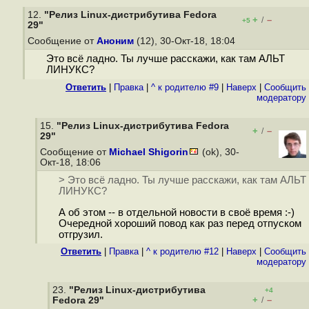
12.
"Релиз Linux-дистрибутива Fedora
+
–
/
+5
29"
Сообщение от
Аноним
(12), 30-Окт-18, 18:04
Это всё ладно. Ты лучше расскажи, как там АЛЬТ
ЛИНУКС?
Ответить
|
Правка
|
^ к родителю #9
|
Наверх
|
Cообщить
модератору
15.
"Релиз Linux-дистрибутива Fedora
+
–
/
29"
Сообщение от
Michael Shigorin
(ok), 30-
Окт-18, 18:06
> Это всё ладно. Ты лучше расскажи, как там АЛЬТ
ЛИНУКС?
А об этом -- в отдельной новости в своё время :-)
Очередной хороший повод как раз перед отпуском
отгрузил.
Ответить
|
Правка
|
^ к родителю #12
|
Наверх
|
Cообщить
модератору
23.
"Релиз Linux-дистрибутива
+4
+
–
Fedora 29"
/