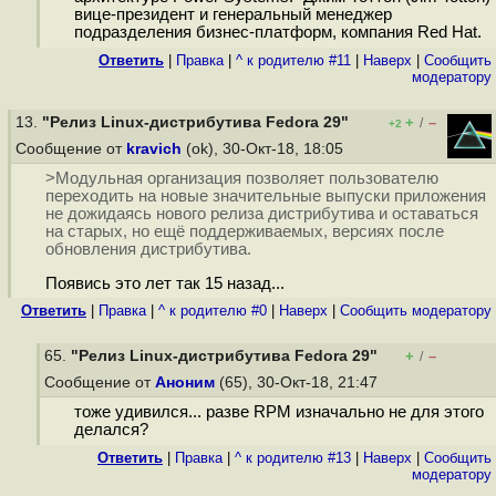
вице-президент и генеральный менеджер
подразделения бизнес-платформ, компания Red Hat.
Ответить
|
Правка
|
^ к родителю #11
|
Наверх
|
Cообщить
модератору
13.
"Релиз Linux-дистрибутива Fedora 29"
+
–
/
+2
Сообщение от
kravich
(ok), 30-Окт-18, 18:05
>Модульная организация позволяет пользователю
переходить на новые значительные выпуски приложения
не дожидаясь нового релиза дистрибутива и оставаться
на старых, но ещё поддерживаемых, версиях после
обновления дистрибутива.
Появись это лет так 15 назад...
Ответить
|
Правка
|
^ к родителю #0
|
Наверх
|
Cообщить модератору
65.
"Релиз Linux-дистрибутива Fedora 29"
+
–
/
Сообщение от
Аноним
(65), 30-Окт-18, 21:47
тоже удивился... разве RPM изначально не для этого
делался?
Ответить
|
Правка
|
^ к родителю #13
|
Наверх
|
Cообщить
модератору