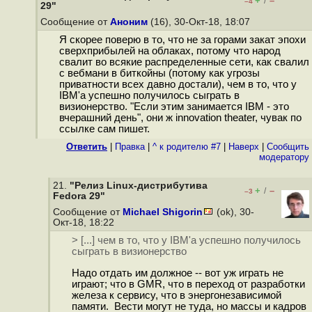
+
–
/
–4
29"
Сообщение от
Аноним
(16), 30-Окт-18, 18:07
Я скорее поверю в то, что не за горами закат эпохи
сверхприбылей на облаках, потому что народ
свалит во всякие распределенные сети, как свалил
с вебмани в биткойны (потому как угрозы
приватности всех давно достали), чем в то, что у
IBM'а успешно получилось сыграть в
визионерство. "Если этим занимается IBM - это
вчерашний день", они ж innovation theater, чувак по
ссылке сам пишет.
Ответить
|
Правка
|
^ к родителю #7
|
Наверх
|
Cообщить
модератору
21.
"Релиз Linux-дистрибутива
+
–
/
–3
Fedora 29"
Сообщение от
Michael Shigorin
(ok), 30-
Окт-18, 18:22
> [...] чем в то, что у IBM'а успешно получилось
сыграть в визионерство
Надо отдать им должное -- вот уж играть не
играют; что в GMR, что в переход от разработки
железа к сервису, что в энергонезависимой
памяти. Вести могут не туда, но массы и кадров