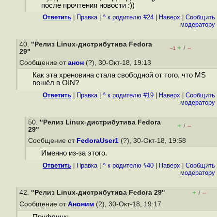
после прочтения новости :))
Ответить
|
Правка
|
^ к родителю #24
|
Наверх
|
Cообщить
модератору
40.
"Релиз Linux-дистрибутива Fedora
+
–
/
–1
29"
Сообщение от
анон
(?), 30-Окт-18, 19:13
Как эта хреновина стала свободной от того, что MS
вошёл в OIN?
Ответить
|
Правка
|
^ к родителю #19
|
Наверх
|
Cообщить
модератору
50.
"Релиз Linux-дистрибутива Fedora
+
–
/
29"
Сообщение от
FedoraUser1
(?), 30-Окт-18, 19:58
Именно из-за этого.
Ответить
|
Правка
|
^ к родителю #40
|
Наверх
|
Cообщить
модератору
42.
"Релиз Linux-дистрибутива Fedora 29"
+
–
/
Сообщение от
Аноним
(2), 30-Окт-18, 19:17