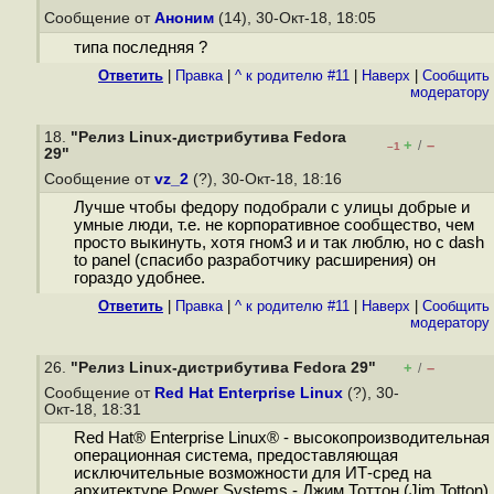
Сообщение от
Аноним
(14), 30-Окт-18, 18:05
типа последняя ?
Ответить
|
Правка
|
^ к родителю #11
|
Наверх
|
Cообщить
модератору
18.
"Релиз Linux-дистрибутива Fedora
+
–
/
–1
29"
Сообщение от
vz_2
(?), 30-Окт-18, 18:16
Лучше чтобы федору подобрали с улицы добрые и
умные люди, т.е. не корпоративное сообщество, чем
просто выкинуть, хотя гном3 и и так люблю, но с dash
to panel (спасибо разработчику расширения) он
гораздо удобнее.
Ответить
|
Правка
|
^ к родителю #11
|
Наверх
|
Cообщить
модератору
26.
"Релиз Linux-дистрибутива Fedora 29"
+
–
/
Сообщение от
Red Hat Enterprise Linux
(?), 30-
Окт-18, 18:31
Red Hat® Enterprise Linux® - высокопроизводительная
операционная система, предоставляющая
исключительные возможности для ИТ-сред на
архитектуре Power Systems.- Джим Тоттон (Jim Totton)