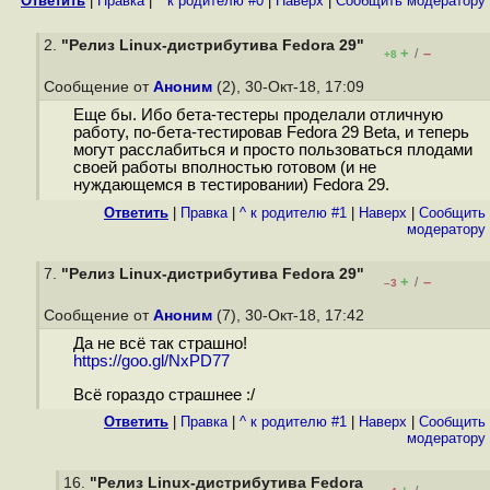
Ответить
|
Правка
|
^ к родителю #0
|
Наверх
|
Cообщить модератору
2.
"Релиз Linux-дистрибутива Fedora 29"
+
–
/
+8
Сообщение от
Аноним
(2), 30-Окт-18, 17:09
Еще бы. Ибо бета-тестеры проделали отличную
работу, по-бета-тестировав Fedora 29 Beta, и теперь
могут расслабиться и просто пользоваться плодами
своей работы вполностью готовом (и не
нуждающемся в тестировании) Fedora 29.
Ответить
|
Правка
|
^ к родителю #1
|
Наверх
|
Cообщить
модератору
7.
"Релиз Linux-дистрибутива Fedora 29"
+
–
/
–3
Сообщение от
Аноним
(7), 30-Окт-18, 17:42
Да не всё так страшно!
https://goo.gl/NxPD77
Всё гораздо страшнее :/
Ответить
|
Правка
|
^ к родителю #1
|
Наверх
|
Cообщить
модератору
16.
"Релиз Linux-дистрибутива Fedora