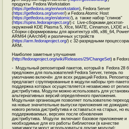
продукты Fedora Workstation
(
https://getfedora.org/en/workstation
), Fedora Server
(
https://getfedora.org/server
/) и Fedora Atomic Host
(
https://getfedora.org/en/atomic
/), а также набор "спинов"
(
https://spins.fedoraproject.org
/) c Live-сборками десктоп-
окружений KDE Plasma 5, Xfce, MATE, Cinnamon, LXDE и L
Сборки сформированы для архитектур x86, x86_64, Power
ARM64 (AArch64) и различных устройств
(
https://arm.fedoraproject.org
/) с 32-разрядными процессор
ARM.
Наиболее заметные улучшения
(
http://fedoraproject.org/wiki/Releases/29/ChangeSet
) в Fedor
- Модульный репозиторий пакетов, который в Fedora 28 
предложен для пользователей Fedora Server, теперь по
умолчанию включён для всех редакций Fedora. Репозито
предлагает сгруппированные в модули наборы rpm-пакето
поддержка которых осуществляется независимо от релиз
дистрибутива. Модули можно использовать для установк
альтернативных версий определённого приложения.
Модульная организация позволяет пользователю переход
на новые значительные выпуски приложения не дожидаяс
нового релиза дистрибутива и оставаться на старых, но е
поддерживаемых, версиях после обновления
дистрибутива. Модули включают базовое приложение и
необходимые для его работы библиотеки (в качестве
зависимости могут использоваться другие модули);