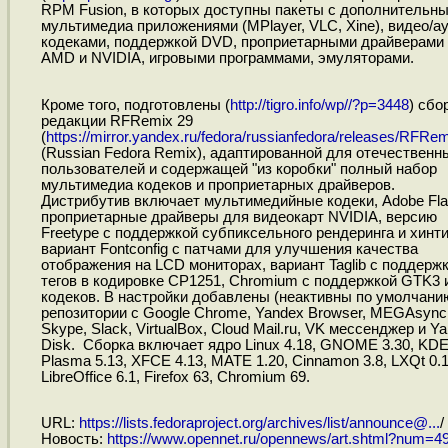
RPM Fusion, в которых доступны пакеты с дополнительн
мультимедиа приложениями (MPlayer, VLC, Xine), видео/а
кодеками, поддержкой DVD, проприетарными драйверами
AMD и NVIDIA, игровыми программами, эмуляторами.
Кроме того, подготовлены (
http://tigro.info/wp//?p=3448
) сбо
редакции RFRemix 29
(
https://mirror.yandex.ru/fedora/russianfedora/releases/RFRem
(Russian Fedora Remix), адаптированной для отечественн
пользователей и содержащей "из коробки" полный набор
мультимедиа кодеков и проприетарных драйверов.
Дистрибутив включает мультимедийные кодеки, Adobe Fla
проприетарные драйверы для видеокарт NVIDIA, версию
Freetype с поддержкой субпиксельного рендеринга и хинти
вариант Fontconfig с патчами для улучшения качества
отображения на LCD мониторах, вариант Taglib с поддерж
тегов в кодировке CP1251, Chromium с поддержкой GTK3 
кодеков. В настройки добавлены (неактивны по умолчани
репозитории с Google Chrome, Yandex Browser, MEGAsync
Skype, Slack, VirtualBox, Cloud Mail.ru, VK мессенджер и Y
Disk. Сборка включает ядро Linux 4.18, GNOME 3.30, KD
Plasma 5.13, XFCE 4.13, MATE 1.20, Cinnamon 3.8, LXQt 0.1
LibreOffice 6.1, Firefox 63, Chromium 69.
URL:
https://lists.fedoraproject.org/archives/list/announce@...
/
Новость:
https://www.opennet.ru/opennews/art.shtml?num=4