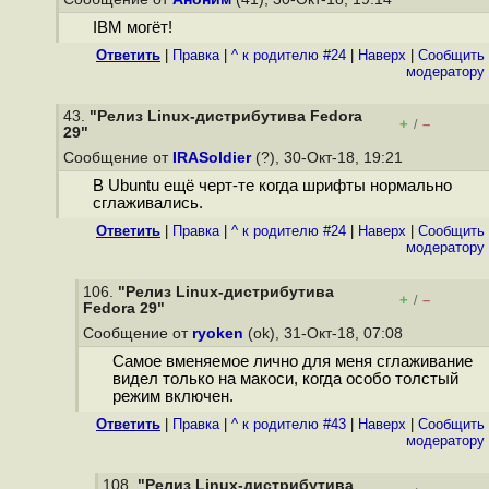
IBM могёт!
Ответить
|
Правка
|
^ к родителю #24
|
Наверх
|
Cообщить
модератору
43.
"Релиз Linux-дистрибутива Fedora
+
–
/
29"
Сообщение от
IRASoldier
(?), 30-Окт-18, 19:21
В Ubuntu ещё черт-те когда шрифты нормально
сглаживались.
Ответить
|
Правка
|
^ к родителю #24
|
Наверх
|
Cообщить
модератору
106.
"Релиз Linux-дистрибутива
+
–
/
Fedora 29"
Сообщение от
ryoken
(ok), 31-Окт-18, 07:08
Самое вменяемое лично для меня сглаживание
видел только на макоси, когда особо толстый
режим включен.
Ответить
|
Правка
|
^ к родителю #43
|
Наверх
|
Cообщить
модератору
108.
"Релиз Linux-дистрибутива