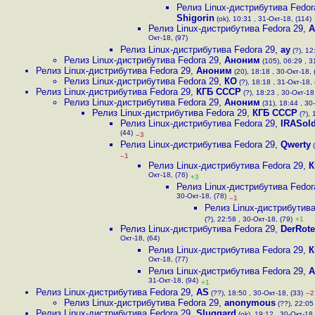
Релиз Linux-дистрибутива Fedor
Shigorin
(ok), 10:31 , 31-Окт-18, (114)
Релиз Linux-дистрибутива Fedora 29
,
А
Окт-18, (97)
Релиз Linux-дистрибутива Fedora 29
,
ay
(?), 12
Релиз Linux-дистрибутива Fedora 29
,
Аноним
(105), 06:29 , 3
Релиз Linux-дистрибутива Fedora 29
,
Аноним
(20), 18:18 , 30-Окт-18, 
Релиз Linux-дистрибутива Fedora 29
,
КО
(?), 18:18 , 31-Окт-18, 
Релиз Linux-дистрибутива Fedora 29
,
КГБ СССР
(?), 18:23 , 30-Окт-18
Релиз Linux-дистрибутива Fedora 29
,
Аноним
(31), 18:44 , 30
Релиз Linux-дистрибутива Fedora 29
,
КГБ СССР
(?), 
Релиз Linux-дистрибутива Fedora 29
,
IRASold
(44)
–3
Релиз Linux-дистрибутива Fedora 29
,
Qwerty
(
–1
Релиз Linux-дистрибутива Fedora 29
,
К
Окт-18, (76)
+3
Релиз Linux-дистрибутива Fedor
30-Окт-18, (78)
–1
Релиз Linux-дистрибутива
(?), 22:58 , 30-Окт-18, (79)
+1
Релиз Linux-дистрибутива Fedora 29
,
DerRot
Окт-18, (64)
Релиз Linux-дистрибутива Fedora 29
,
К
Окт-18, (77)
Релиз Linux-дистрибутива Fedora 29
,
А
31-Окт-18, (94)
+1
Релиз Linux-дистрибутива Fedora 29
,
AS
(??), 18:50 , 30-Окт-18, (33)
–2
Релиз Linux-дистрибутива Fedora 29
,
anonymous
(??), 22:05 
Релиз Linux-дистрибутива Fedora 29
,
Sluggard
(ok), 19:12 , 30-Окт-18,