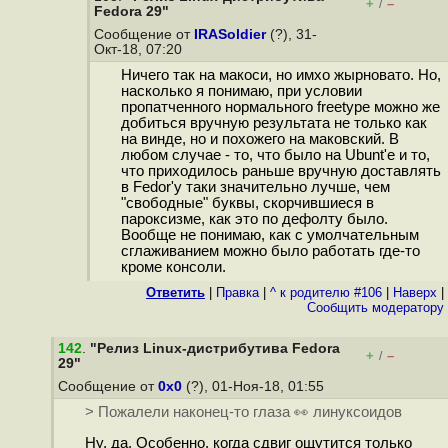
+
–
/
Fedora 29"
Сообщение от
IRASoldier
(?), 31-
Окт-18, 07:20
Ничего так на макоси, но имхо жырновато. Но,
насколько я понимаю, при условии
пропатченного нормального freetype можно же
добиться вручную результата не только как
на винде, но и похожего на маковский. В
любом случае - то, что было на Ubunt'е и то,
что приходилось раньше вручную доставлять
в Fedor'у таки значительно лучше, чем
"свободные" буквы, скорчившиеся в
пароксизме, как это по дефолту было.
Вообще не понимаю, как с умолчательным
сглаживанием можно было работать где-то
кроме консоли.
Ответить
|
Правка
|
^ к родителю #106
|
Наверх
|
Cообщить модератору
142
.
"Релиз Linux-дистрибутива Fedora
+
–
/
29"
Сообщение от
0x0
(?), 01-Ноя-18, 01:55
> Пожалели наконец-то глаза 👀 линуксоидов
Ну, да. Особенно, когда сдвиг ощутится только