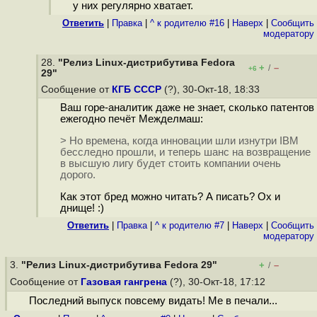
у них регулярно хватает.
Ответить
|
Правка
|
^ к родителю #16
|
Наверх
|
Cообщить
модератору
28.
"Релиз Linux-дистрибутива Fedora
+
–
/
+6
29"
Сообщение от
КГБ СССР
(?), 30-Окт-18, 18:33
Ваш горе-аналитик даже не знает, сколько патентов
ежегодно печёт Межделмаш:
> Но времена, когда инновации шли изнутри IBM
бесследно прошли, и теперь шанс на возвращение
в высшую лигу будет стоить компании очень
дорого.
Как этот бред можно читать? А писать? Ох и
днище! :)
Ответить
|
Правка
|
^ к родителю #7
|
Наверх
|
Cообщить
модератору
3.
"Релиз Linux-дистрибутива Fedora 29"
+
–
/
Сообщение от
Газовая гангрена
(?), 30-Окт-18, 17:12
Последний выпуск повсему видать! Me в печали...