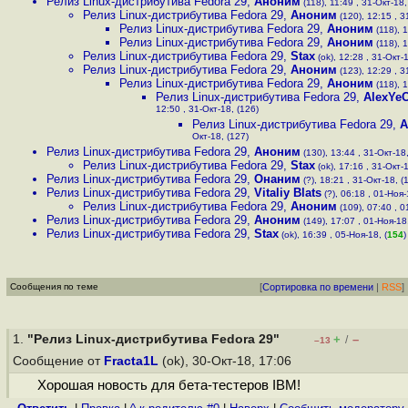
Релиз Linux-дистрибутива Fedora 29
,
Аноним
(118), 11:49 , 31-Окт-18,
Релиз Linux-дистрибутива Fedora 29
,
Аноним
(120), 12:15 , 3
Релиз Linux-дистрибутива Fedora 29
,
Аноним
(118), 1
Релиз Linux-дистрибутива Fedora 29
,
Аноним
(118), 1
Релиз Linux-дистрибутива Fedora 29
,
Stax
(ok), 12:28 , 31-Окт-1
Релиз Linux-дистрибутива Fedora 29
,
Аноним
(123), 12:29 , 3
Релиз Linux-дистрибутива Fedora 29
,
Аноним
(118), 1
Релиз Linux-дистрибутива Fedora 29
,
AlexYe
12:50 , 31-Окт-18, (126)
Релиз Linux-дистрибутива Fedora 29
,
А
Окт-18, (127)
Релиз Linux-дистрибутива Fedora 29
,
Аноним
(130), 13:44 , 31-Окт-18,
Релиз Linux-дистрибутива Fedora 29
,
Stax
(ok), 17:16 , 31-Окт-1
Релиз Linux-дистрибутива Fedora 29
,
Онаним
(?), 18:21 , 31-Окт-18, (
Релиз Linux-дистрибутива Fedora 29
,
Vitaliy Blats
(?), 06:18 , 01-Ноя-
Релиз Linux-дистрибутива Fedora 29
,
Аноним
(109), 07:40 , 0
Релиз Linux-дистрибутива Fedora 29
,
Аноним
(149), 17:07 , 01-Ноя-18,
Релиз Linux-дистрибутива Fedora 29
,
Stax
(ok), 16:39 , 05-Ноя-18, (
154
)
Сообщения по теме
[
Сортировка по времени
|
RSS
]
1.
"Релиз Linux-дистрибутива Fedora 29"
+
–
/
–13
Сообщение от
Fracta1L
(ok), 30-Окт-18, 17:06
Хорошая новость для бета-тестеров IBM!