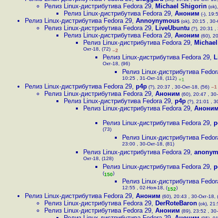
Релиз Linux-дистрибутива Fedora 29
,
Michael Shigorin
(ok),
Релиз Linux-дистрибутива Fedora 29
,
Аноним
(-), 19:
Релиз Linux-дистрибутива Fedora 29
,
Annoynymous
(ok), 20:15 , 30-
Релиз Linux-дистрибутива Fedora 29
,
LiveUbuntu
(?), 20:31 ,
Релиз Linux-дистрибутива Fedora 29
,
Аноним
(60), 20
Релиз Linux-дистрибутива Fedora 29
,
Michael
Окт-18, (72)
–2
Релиз Linux-дистрибутива Fedora 29
,
L
Окт-18, (96)
Релиз Linux-дистрибутива Fedor
10:25 , 31-Окт-18, (112)
+1
Релиз Linux-дистрибутива Fedora 29
,
p4p
(?), 20:37 , 30-Окт-18, (56)
–1
Релиз Linux-дистрибутива Fedora 29
,
Аноним
(60), 20:47 , 30
Релиз Linux-дистрибутива Fedora 29
,
p4p
(?), 21:01 , 3
Релиз Linux-дистрибутива Fedora 29
,
Анони
Релиз Linux-дистрибутива Fedora 29
,
p
(73)
Релиз Linux-дистрибутива Fedor
23:00 , 30-Окт-18, (81)
Релиз Linux-дистрибутива Fedora 29
,
anonym
Окт-18, (128)
Релиз Linux-дистрибутива Fedora 29
,
p
(
)
150
Релиз Linux-дистрибутива Fedor
12:55 , 02-Ноя-18, (
)
152
Релиз Linux-дистрибутива Fedora 29
,
Аноним
(60), 20:43 , 30-Окт-18, 
Релиз Linux-дистрибутива Fedora 29
,
DerRoteBaron
(ok), 21:
Релиз Linux-дистрибутива Fedora 29
,
Аноним
(89), 23:52 , 30
Релиз Linux-дистрибутива Fedora 29
,
Аноним