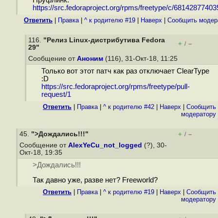
Пруфлинк:
https://src.fedoraproject.org/rpms/freetype/c/681428774035
Ответить
|
Правка
|
^ к родителю #19
|
Наверх
|
Cообщить модер
116.
"Релиз Linux-дистрибутива Fedora
+
–
/
29"
Сообщение от
Аноним
(116), 31-Окт-18, 11:25
Только вот этот патч как раз отключает ClearType
:D
https://src.fedoraproject.org/rpms/freetype/pull-
request/1
Ответить
|
Правка
|
^ к родителю #42
|
Наверх
|
Cообщить
модератору
45.
">Дождались!!!"
+
–
/
Сообщение от
AlexYeCu_not_logged
(?), 30-
Окт-18, 19:35
>Дождались!!!
Так давно уже, разве нет? Freeworld?
Ответить
|
Правка
|
^ к родителю #19
|
Наверх
|
Cообщить
модератору