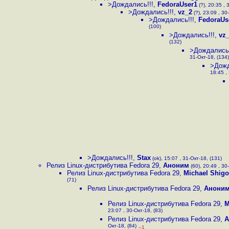
>Дождались!!!
,
FedoraUser1
(?), 20:35 , 
>Дождались!!!
,
vz_2
(?), 23:09 , 30
>Дождались!!!
,
FedoraUs
(100)
>Дождались!!!
,
vz
(132)
>Дождались!
31-Окт-18, (134)
>Дожд
18:45 ,
>Дождались!!!
,
Stax
(ok), 15:07 , 31-Окт-18, (131)
Релиз Linux-дистрибутива Fedora 29
,
Аноним
(60), 20:49 , 30
Релиз Linux-дистрибутива Fedora 29
,
Michael Shigo
(71)
Релиз Linux-дистрибутива Fedora 29
,
Анони
Релиз Linux-дистрибутива Fedora 29
,
M
23:07 , 30-Окт-18, (83)
Релиз Linux-дистрибутива Fedora 29
,
А
Окт-18, (84)
–1