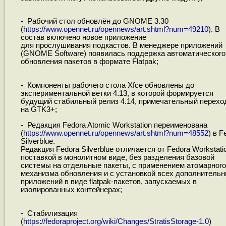
- Рабочий стол обновлён до GNOME 3.30
(
https://www.opennet.ru/opennews/art.shtml?num=49210
). В
состав включено новое приложение
для прослушивания подкастов. В менеджере приложений
(GNOME Software) появилась поддержка автоматического
обновления пакетов в формате Flatpak;
- Компоненты рабочего стола Xfce обновлены до
экспериментальной ветки 4.13, в которой формируется
будущий стабильный релиз 4.14, примечательный перехо
на GTK3+;
- Редакция Fedora Atomic Workstation переименована
(
https://www.opennet.ru/opennews/art.shtml?num=48552
) в F
Silverblue.
Редакция Fedora Silverblue отличается от Fedora Workstati
поставкой в монолитном виде, без разделения базовой
системы на отдельные пакеты, с применением атомарного
механизма обновления и с установкой всех дополнитель
приложений в виде flatpak-пакетов, запускаемых в
изолированных контейнерах;
- Стабилизация
(
https://fedoraproject.org/wiki/Changes/StratisStorage-1.0
)