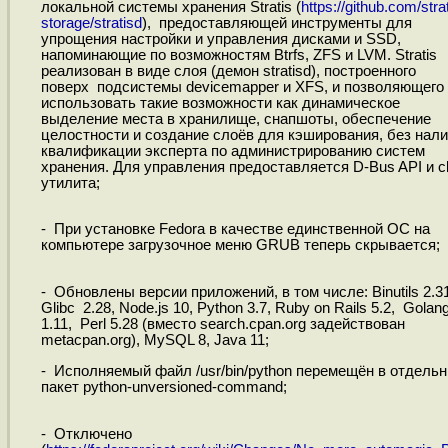
локальной системы хранения Stratis (
https://github.com/strat
storage/stratisd
), предоставляющей инструменты для
упрощения настройки и управления дисками и SSD,
напоминающие по возможностям Btrfs, ZFS и LVM. Stratis
реализован в виде слоя (демон stratisd), построенного
поверх подсистемы devicemapper и XFS, и позволяющего
использовать такие возможности как динамическое
выделение места в хранилище, снапшоты, обеспечение
целостности и создание слоёв для кэширования, без нал
квалификации эксперта по администрированию систем
хранения. Для управления предоставляется D-Bus API и cl
утилита;
- При установке Fedora в качестве единственной ОС на
компьютере загрузочное меню GRUB теперь скрывается;
- Обновлены версии приложений, в том числе: Binutils 2.31
Glibc 2.28, Node.js 10, Python 3.7, Ruby on Rails 5.2, Golan
1.11, Perl 5.28 (вместо search.cpan.org задействован
metacpan.org), MySQL 8, Java 11;
- Исполняемый файл /usr/bin/python перемещён в отдель
пакет python-unversioned-command;
- Отключено