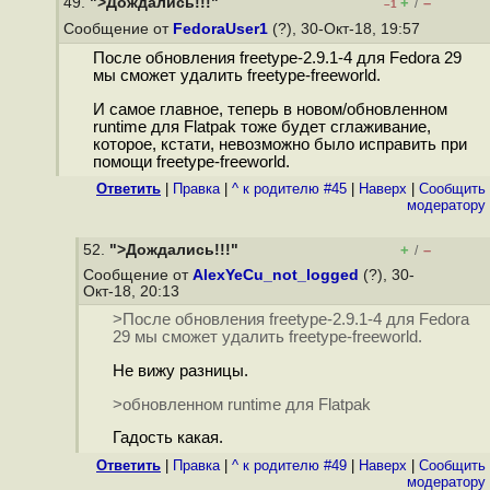
49.
">Дождались!!!"
+
–
/
–1
Сообщение от
FedoraUser1
(?), 30-Окт-18, 19:57
После обновления freetype-2.9.1-4 для Fedora 29
мы сможет удалить freetype-freeworld.
И самое главное, теперь в новом/обновленном
runtime для Flatpak тоже будет сглаживание,
которое, кстати, невозможно было исправить при
помощи freetype-freeworld.
Ответить
|
Правка
|
^ к родителю #45
|
Наверх
|
Cообщить
модератору
52.
">Дождались!!!"
+
–
/
Сообщение от
AlexYeCu_not_logged
(?), 30-
Окт-18, 20:13
>После обновления freetype-2.9.1-4 для Fedora
29 мы сможет удалить freetype-freeworld.
Не вижу разницы.
>обновленном runtime для Flatpak
Гадость какая.
Ответить
|
Правка
|
^ к родителю #49
|
Наверх
|
Cообщить
модератору