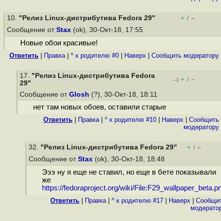
10.
"Релиз Linux-дистрибутива Fedora 29"
+
–
/
Сообщение от
Stax
(ok), 30-Окт-18, 17:55
Новые обои красивые!
Ответить
|
Правка
|
^ к родителю #0
|
Наверх
|
Cообщить модератору
17.
"Релиз Linux-дистрибутива Fedora
+
–
/
–1
29"
Сообщение от
Glosh
(?), 30-Окт-18, 18:11
нет там новых обоев, оставили старые
Ответить
|
Правка
|
^ к родителю #10
|
Наверх
|
Cообщить
модератору
32.
"Релиз Linux-дистрибутива Fedora 29"
+
–
/
Сообщение от
Stax
(ok), 30-Окт-18, 18:48
Эээ ну я еще не ставил, но еще в бете показывали
же
https://fedoraproject.org/wiki/File:F29_wallpaper_beta.p
Ответить
|
Правка
|
^ к родителю #17
|
Наверх
|
Cообщи
модерато