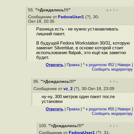
55.
">Дождались!!!"
+
–
/
–1
Сообщение от
FedoraUser1
(?), 30-
Окт-18, 20:35
Разница есть - не нужно устанавливать
лишний пакет.
В будущей Fedora Workstation 30/31, которую
заменит Silverblue, в основе которой стоит
использование flatpak, это ещё как заметно
будет.
Ответить
|
Правка
|
^ к родителю #52
|
Наверх
|
Cообщить модератору
85.
">Дождались!!!"
+
–
/
Сообщение от
vz_2
(?), 30-Окт-18, 23:09
ну-ну, 300 метров один пакет после
установки
Ответить
|
Правка
|
^ к родителю #55
|
Наверх
|
Cообщить модератору
100.
">Дождались!!!"
+
–
/
Сообщение от
FedoraUser1
(?), 31-