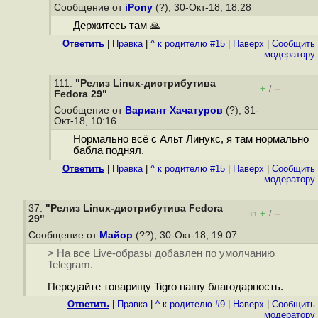
Сообщение от
iPony
(?), 30-Окт-18, 18:28
Держитесь там 🙏
Ответить
|
Правка
|
^ к родителю #15
|
Наверх
|
Cообщить
модератору
111.
"Релиз Linux-дистрибутива
+
–
/
Fedora 29"
Сообщение от
Вариант Хачатуров
(?), 31-
Окт-18, 10:16
Нормально всё с Альт Линукс, я там нормально
бабла поднял.
Ответить
|
Правка
|
^ к родителю #15
|
Наверх
|
Cообщить
модератору
37.
"Релиз Linux-дистрибутива Fedora
+
–
/
+1
29"
Сообщение от
Майор
(??), 30-Окт-18, 19:07
> На все Live-образы добавлен по умолчанию
Telegram.
Передайте товарищу Tigro нашу благодарность.
Ответить
|
Правка
|
^ к родителю #9
|
Наверх
|
Cообщить
модератору