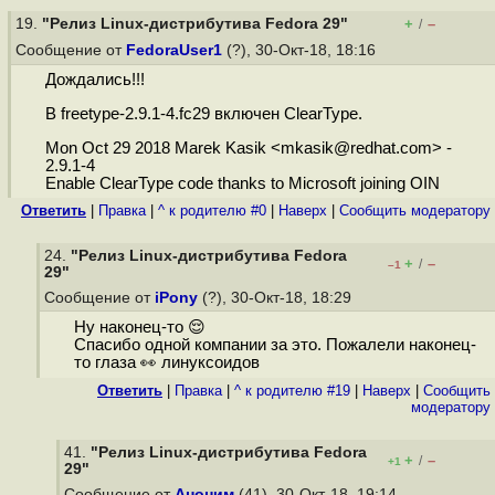
19.
"Релиз Linux-дистрибутива Fedora 29"
+
–
/
Сообщение от
FedoraUser1
(?), 30-Окт-18, 18:16
Дождались!!!
В freetype-2.9.1-4.fc29 включен ClearType.
Mon Oct 29 2018 Marek Kasik <mkasik@redhat.com> -
2.9.1-4
Enable ClearType code thanks to Microsoft joining OIN
Ответить
|
Правка
|
^ к родителю #0
|
Наверх
|
Cообщить модератору
24.
"Релиз Linux-дистрибутива Fedora
+
–
/
–1
29"
Сообщение от
iPony
(?), 30-Окт-18, 18:29
Ну наконец-то 😌
Спасибо одной компании за это. Пожалели наконец-
то глаза 👀 линуксоидов
Ответить
|
Правка
|
^ к родителю #19
|
Наверх
|
Cообщить
модератору
41.
"Релиз Linux-дистрибутива Fedora
+
–
/
+1
29"
Сообщение от
Аноним
(41), 30-Окт-18, 19:14