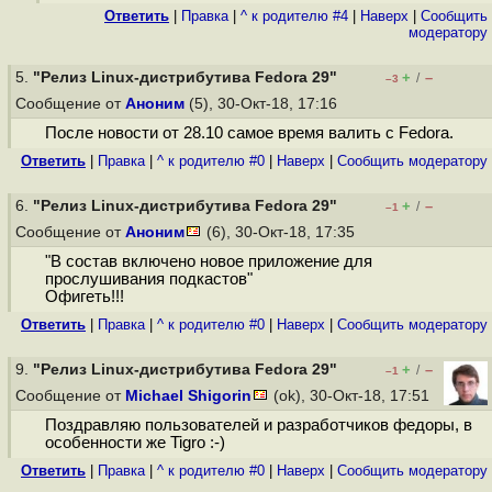
Ответить
|
Правка
|
^ к родителю #4
|
Наверх
|
Cообщить
модератору
5.
"Релиз Linux-дистрибутива Fedora 29"
+
–
/
–3
Сообщение от
Аноним
(5), 30-Окт-18, 17:16
После новости от 28.10 самое время валить с Fedora.
Ответить
|
Правка
|
^ к родителю #0
|
Наверх
|
Cообщить модератору
6.
"Релиз Linux-дистрибутива Fedora 29"
+
–
/
–1
Сообщение от
Аноним
(6), 30-Окт-18, 17:35
"В состав включено новое приложение для
прослушивания подкастов"
Офигеть!!!
Ответить
|
Правка
|
^ к родителю #0
|
Наверх
|
Cообщить модератору
9.
"Релиз Linux-дистрибутива Fedora 29"
+
–
/
–1
Сообщение от
Michael Shigorin
(ok), 30-Окт-18, 17:51
Поздравляю пользователей и разработчиков федоры, в
особенности же Tigro :-)
Ответить
|
Правка
|
^ к родителю #0
|
Наверх
|
Cообщить модератору