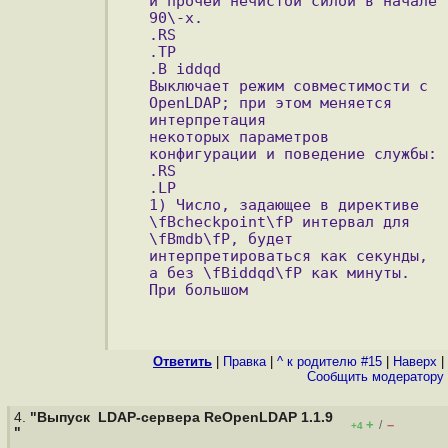
и прочей нечистой силой в начале 
90\-х.
.RS
.TP
.B iddqd
Выключает режим совместимости с 
OpenLDAP; при этом меняется 
интерпретация
некоторых параметров 
конфигурации и поведение службы:
.RS
.LP
1) Число, задающее в директиве 
\fBcheckpoint\fP интервал для 
\fBmdb\fP, будет
интерпретироваться как секунды, 
а без \fBiddqd\fP как минуты. 
При большом
Ответить
|
Правка
|
^ к родителю #15
|
Наверх
|
Cообщить модератору
4.
"Выпуск LDAP-сервера ReOpenLDAP 1.1.9
+
–
/
+4
"