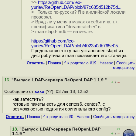
>>
https://github.com/leo-
yuriev/ReOpenLDAP/blob/87c635d512b75d...
> Только по-русски? Я в английской локали
проверял.
> Вряд ли у меня в манах отсебятина, т.к.
специфика типа "dreamcatcher" в
> man slapd-mdb — на месте.
https://github.com/leo-
yuriev/ReOpenLDAP/blob/4023a0db765e05...
Предполагаю что у вас установлен slapd из
дистрибутива и man показывает его станицы.
Ответить
|
Правка
|
^ к родителю #19
|
Наверх
|
Cообщить
модератору
16
.
"Выпуск LDAP-сервера ReOpenLDAP 1.1.9 "
+
–
/
Сообщение от
xxxx
(??), 03-Авг-18, 12:52
как затестить?
готовые пакеты есть для centos6, centos7, с
возможностью поднятия оригинального config?
Ответить
|
Правка
|
^ к родителю #0
|
Наверх
|
Cообщить модератору
18
.
"Выпуск LDAP-сервера ReOpenLDAP
+1
+
–
1.1.9 "
/