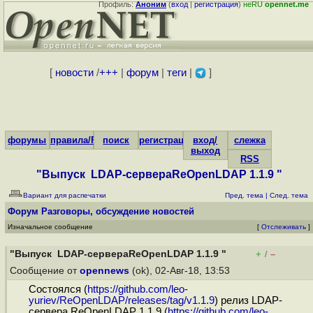
Профиль:
Аноним
(
вход
|
регистрация
)
неRU
opennet.me
[
новости
/
+++
|
форум
|
теги
|
]
форумы
правила/FAQ
поиск
регистрация
вход/
слежка
выход
RSS
"Выпуск LDAP-сервераReOpenLDAP 1.1.9 "
Вариант для распечатки
Пред. тема
|
След. тема
Форум
Разговоры, обсуждение новостей
Изначальное сообщение
[
Отслеживать
]
"Выпуск LDAP-сервераReOpenLDAP 1.1.9 "
+
–
/
Сообщение от
opennews
(ok), 02-Авг-18, 13:53
Состоялся (
https://github.com/leo-
yuriev/ReOpenLDAP/releases/tag/v1.1.9
) релиз LDAP-
сервера ReOpenLDAP 1.1.9 (
https://github.com/leo-