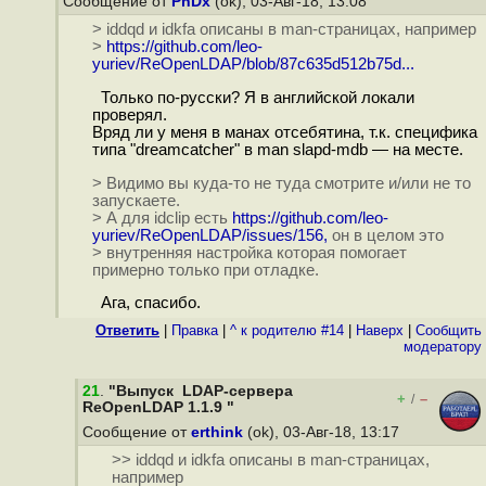
Сообщение от
PnDx
(ok), 03-Авг-18, 13:08
> iddqd и idkfa описаны в man-страницах, например
>
https://github.com/leo-
yuriev/ReOpenLDAP/blob/87c635d512b75d...
Только по-русски? Я в английской локали
проверял.
Вряд ли у меня в манах отсебятина, т.к. специфика
типа "dreamcatcher" в man slapd-mdb — на месте.
> Видимо вы куда-то не туда смотрите и/или не то
запускаете.
> А для idclip есть
https://github.com/leo-
yuriev/ReOpenLDAP/issues/156,
он в целом это
> внутренняя настройка которая помогает
примерно только при отладке.
Ага, спасибо.
Ответить
|
Правка
|
^ к родителю #14
|
Наверх
|
Cообщить
модератору
21
.
"Выпуск LDAP-сервера
+
–
/
ReOpenLDAP 1.1.9 "
Сообщение от
erthink
(ok), 03-Авг-18, 13:17
>> iddqd и idkfa описаны в man-страницах,
например