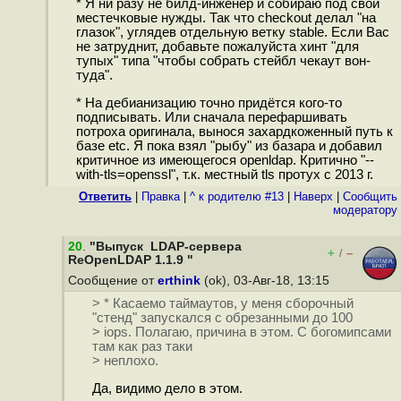
* Я ни разу не билд-инженер и собираю под свои
местечковые нужды. Так что checkout делал "на
глазок", углядев отдельную ветку stable. Если Вас
не затруднит, добавьте пожалуйста хинт "для
тупых" типа "чтобы собрать стейбл чекаут вон-
туда".
* На дебианизацию точно придётся кого-то
подписывать. Или сначала перефаршивать
потроха оригинала, вынося захардкоженный путь к
базе etc. Я пока взял "рыбу" из базара и добавил
критичное из имеющегося openldap. Критично "--
with-tls=openssl", т.к. местный tls протух с 2013 г.
Ответить
|
Правка
|
^ к родителю #13
|
Наверх
|
Cообщить
модератору
20
.
"Выпуск LDAP-сервера
+
–
/
ReOpenLDAP 1.1.9 "
Сообщение от
erthink
(ok), 03-Авг-18, 13:15
> * Касаемо таймаутов, у меня сборочный
"стенд" запускался с обрезанными до 100
> iops. Полагаю, причина в этом. С богомипсами
там как раз таки
> неплохо.
Да, видимо дело в этом.