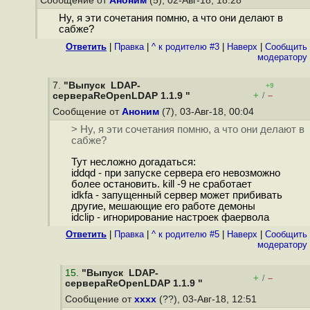
Сообщение от
Аноним
(5), 02-Авг-18, 18:28
Ну, я эти сочетания помню, а что они делают в
сабже?
Ответить
|
Правка
|
^ к родителю #3
|
Наверх
|
Cообщить
модератору
7.
"Выпуск LDAP-
+9
+
–
сервераReOpenLDAP 1.1.9 "
/
Сообщение от
Аноним
(7), 03-Авг-18, 00:04
> Ну, я эти сочетания помню, а что они делают в
сабже?
Тут несложно догадаться:
iddqd - при запуске сервера его невозможно
более остановить. kill -9 не сработает
idkfa - запущенный сервер может прибивать
другие, мешающие его работе демоны
idclip - игнорирование настроек фаервола
Ответить
|
Правка
|
^ к родителю #5
|
Наверх
|
Cообщить
модератору
15
.
"Выпуск LDAP-
+
–
/
сервераReOpenLDAP 1.1.9 "
Сообщение от
xxxx
(??), 03-Авг-18, 12:51