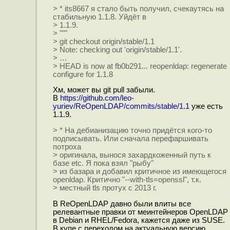
> * its8667 я стало быть получил, счекаутясь на
стабильную 1.1.8. Уйдёт в
> 1.1.9.
> """
> git checkout origin/stable/1.1
> Note: checking out 'origin/stable/1.1'.
> …
> HEAD is now at fb0b291... reopenldap: regenerate
configure for 1.1.8
Хм, может вы git pull забыли.
В
https://github.com/leo-
yuriev/ReOpenLDAP/commits/stable/1.1
уже есть
1.1.9.
> * На дебианизацию точно придётся кого-то
подписывать. Или сначала перефаршивать
потроха
> оригинала, вынося захардкоженный путь к
базе etc. Я пока взял "рыбу"
> из базара и добавил критичное из имеющегося
openldap. Критично "--with-tls=openssl", т.к.
> местный tls протух с 2013 г.
В ReOpenLDAP давно были влиты все
релевантные правки от меинтейнеров OpenLDAP
в Debian и RHEL/Fedora, кажется даже из SUSE.
В купе с переходом на актуальную версию