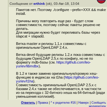
Сообщение от
erthink
(ok), 03-Авг-18, 13:04
Пакетов нет. Поэтому ./configure --prefix=XXX && make
install.
Причины могу повторить еще раз - будет слом
совместимости, поэтому сейчас пакеты решено не
делать.
Для миграции нужно будет переливать базы через
slapcat + slapadd.
Ветка master и релизы 1.1.x совместимы с
оригинальным OpenLDAP 2.4.x.
Ветка devel будущие релизы 1.2.x пока совместимы с
будущим OpenLDAP 2.5.x по конфигу, но не по
формату mdb-базы (см.
https://github.com/leo-
yuriev/libmdbx
).
В 1.2 я также заменю оригинальную/хромую хеш-
функцию в индексах на t1ha (
https://github.com/leo-
yuriev/t1ha
).
Совместимость оригинальный OpenLDAP 2.5.x с
базами 2.4.x также не обеспечивается, в частности
из-за перехода с 32-битного хеша на 64-битный (ради
уменьшения коллизий).
Ответить
|
Правка
|
^ к родителю #16
|
Наверх
|
Cообщить
модератору