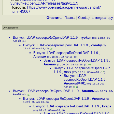
yuriev/ReOpenLDAP/releases/tag/v1.1.9
Новость:
https://www.opennet.ru/opennews/art.shtml?
num=49067
Ответить
|
Правка
|
Cообщить модератору
Оглавление
Выпуск LDAP-сервераReOpenLDAP 1.1.9
,
ryoken
(ok), 13:53 , 02-
Авг-18, (1)
Выпуск LDAP-сервераReOpenLDAP 1.1.9
,
Zomby
(?),
17:44 , 02-Авг-18, (3)
+2
Выпуск LDAP-сервераReOpenLDAP 1.1.9
,
Аноним
(5), 18:28 , 02-Авг-18, (5)
Выпуск LDAP-сервераReOpenLDAP 1.1.9
,
Аноним
(7), 00:04 , 03-Авг-18, (7)
+9
Выпуск LDAP-сервераReOpenLDAP
1.1.9
,
xxxx
(??), 12:51 , 03-Авг-18, (
15
)
Выпуск LDAP-
сервераReOpenLDAP 1.1.9
,
Аноним84701
(ok), 13:18 , 03-
Авг-18, (
)
22
Выпуск LDAP-сервера ReOpenLDAP 1.1.9
,
Аноним
(4), 18:03 , 02-
Авг-18, (4)
+4
Выпуск LDAP-сервера ReOpenLDAP 1.1.9
,
Аноним
(6),
19:59 , 02-Авг-18, (6)
Выпуск LDAP-сервера ReOpenLDAP 1.1.9
,
kvaps
(ok), 02:45 , 03-Авг-18, (9)
Выпуск LDAP-сервера ReOpenLDAP 1.1.9
,