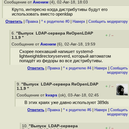
Сообщение от
Аноним
(4), 02-Авг-18, 18:03
Круто, интересно когда дистрибутивы будут его
использовать вместо openldap
Ответить
|
Правка
|
^ к родителю #0
|
Наверх
|
Cообщить модератору
6.
"Выпуск LDAP-сервера ReOpenLDAP
+
–
/
1.1.9 "
Сообщение от
Аноним
(6), 02-Авг-18, 19:59
Скорее поехавший напишет systemd-
lightweightdirectoryserverd, который автоматом
попадёт из федоры во все дистрибутивы.
Ответить
|
Правка
|
^ к родителю #4
|
Наверх
|
Cообщить
модератору
9.
"Выпуск LDAP-сервера ReOpenLDAP
+
–
/
1.1.9 "
Сообщение от
kvaps
(ok), 03-Авг-18, 02:45
В этих краях уже давно используют 389ds
Ответить
|
Правка
|
^ к родителю #6
|
Наверх
|
Cообщить
модератору
10.
"Выпуск LDAP-сервера
+
–
/