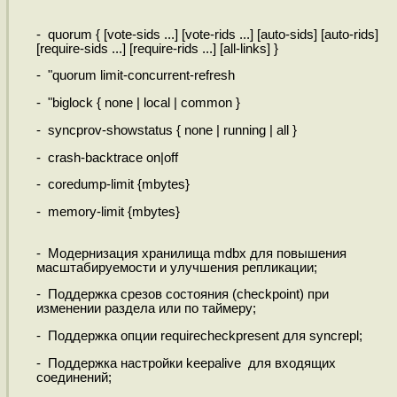
- quorum { [vote-sids ...] [vote-rids ...] [auto-sids] [auto-rids]
[require-sids ...] [require-rids ...] [all-links] }
- "quorum limit-concurrent-refresh
- "biglock { none | local | common }
- syncprov-showstatus { none | running | all }
- crash-backtrace on|off
- coredump-limit {mbytes}
- memory-limit {mbytes}
- Модернизация хранилища mdbx для повышения
масштабируемости и улучшения репликации;
- Поддержка срезов состояния (checkpoint) при
изменении раздела или по таймеру;
- Поддержка опции requirecheckpresent для syncrepl;
- Поддержка настройки keepalive для входящих
соединений;