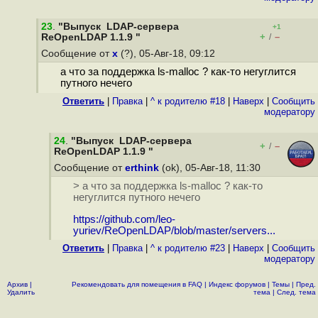
23
.
"Выпуск LDAP-сервера
+1
+
–
ReOpenLDAP 1.1.9 "
/
Сообщение от
x
(?), 05-Авг-18, 09:12
а что за поддержка ls-malloc ? как-то негуглится
путного нечего
Ответить
|
Правка
|
^ к родителю #18
|
Наверх
|
Cообщить
модератору
24
.
"Выпуск LDAP-сервера
+
–
/
ReOpenLDAP 1.1.9 "
Сообщение от
erthink
(ok), 05-Авг-18, 11:30
> а что за поддержка ls-malloc ? как-то
негуглится путного нечего
https://github.com/leo-
yuriev/ReOpenLDAP/blob/master/servers...
Ответить
|
Правка
|
^ к родителю #23
|
Наверх
|
Cообщить
модератору
Архив
|
Рекомендовать для помещения в FAQ
|
Индекс форумов
|
Темы
|
Пред.
Удалить
тема
|
След. тема