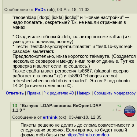
+
–
/
Сообщение от
PnDx
(ok), 03-Авг-18, 11:33
"reopenldap [iddqd] [idkfa] [idclip]" и "Новые настройки" —
надо полагать, секретные? Т.к. не нашли отражения в
манах.
* Озадачился сборкой .deb, т.к. автор похоже забил (и я
уже́ где-то понимаю, почему).
* Тесты "test050-syncrepl-multimaster" и "test019-syncrepl-
cascade" вылетают.
Предположительно, из-за короткого таймаута. (Создаётся
несколько серверов и между ними гоняют данные. Тут же
проверка и вылет если не сошлось.)
Также срабатывает регрессия its8667. (slapcat неверно
работает с ключом "-g") и its8800 "changes are not
refreshed when an old db is reloaded". Это всё под ubuntu
14.04 (и ничего смешного ©).
Ответить
|
Правка
|
^ к родителю #0
|
Наверх
|
Cообщить модератору
13
.
"Выпуск LDAP-сервера ReOpenLDAP
+1
+
–
1.1.9 "
/
Сообщение от
erthink
(ok), 03-Авг-18, 12:35
Пакеты решено не делать до слома совместимости в
следующих версиях. Если кратко, то будет новый
форма mdb-базы (см
https://github.com/leo-