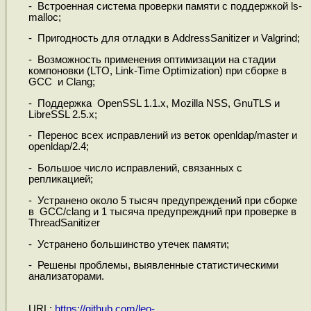
- Встроенная система проверки памяти с поддержкой ls-
malloc;
- Пригодность для отладки в AddressSanitizer и Valgrind;
- Возможность применения оптимизации на стадии
компоновки (LTO, Link-Time Optimization) при сборке в
GCC и Clang;
- Поддержка OpenSSL 1.1.x, Mozilla NSS, GnuTLS и
LibreSSL 2.5.x;
- Перенос всех исправлений из веток openldap/master и
openldap/2.4;
- Большое число исправлений, связанных с
репликацией;
- Устранено около 5 тысяч предупреждений при сборке
в GCC/clang и 1 тысяча предупреждний при проверке в
ThreadSanitizer
- Устранено большинство утечек памяти;
- Решены проблемы, выявленные статистическими
анализаторами.
URL:
https://github.com/leo-