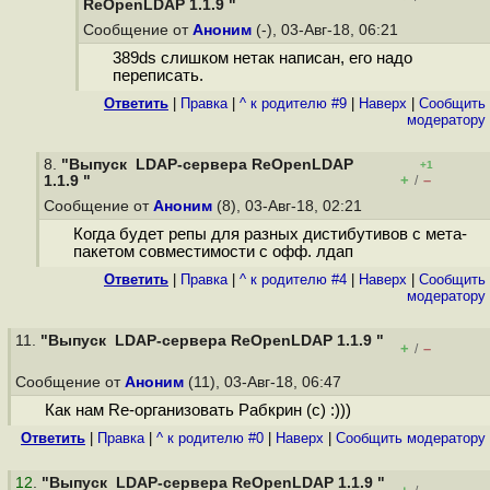
ReOpenLDAP 1.1.9 "
Сообщение от
Аноним
(-), 03-Авг-18, 06:21
389ds слишком нетак написан, его надо
переписать.
Ответить
|
Правка
|
^ к родителю #9
|
Наверх
|
Cообщить
модератору
8.
"Выпуск LDAP-сервера ReOpenLDAP
+1
+
–
1.1.9 "
/
Сообщение от
Аноним
(8), 03-Авг-18, 02:21
Когда будет репы для разных дистибутивов с мета-
пакетом совместимости с офф. лдап
Ответить
|
Правка
|
^ к родителю #4
|
Наверх
|
Cообщить
модератору
11.
"Выпуск LDAP-сервера ReOpenLDAP 1.1.9 "
+
–
/
Сообщение от
Аноним
(11), 03-Авг-18, 06:47
Как нам Re-организовать Рабкрин (с) :)))
Ответить
|
Правка
|
^ к родителю #0
|
Наверх
|
Cообщить модератору
12
.
"Выпуск LDAP-сервера ReOpenLDAP 1.1.9 "