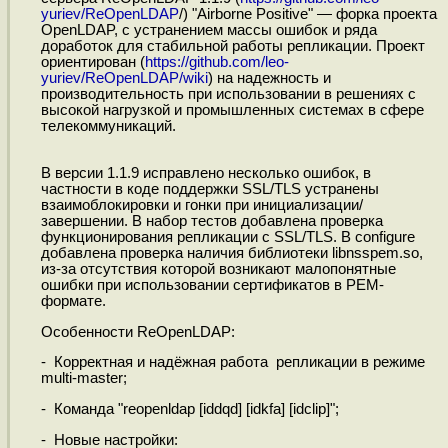
yuriev/ReOpenLDAP
/) "Airborne Positive" — форка проекта
OpenLDAP, с устранением массы ошибок и ряда
доработок для стабильной работы репликации. Проект
ориентирован (
https://github.com/leo-
yuriev/ReOpenLDAP/wiki
) на надежность и
производительность при использовании в решениях с
высокой нагрузкой и промышленных системах в сфере
телекоммуникаций.
В версии 1.1.9 исправлено несколько ошибок, в
частности в коде поддержки SSL/TLS устранены
взаимоблокировки и гонки при инициализации/
завершении. В набор тестов добавлена проверка
функционирования репликации с SSL/TLS. В configure
добавлена проверка наличия библиотеки libnsspem.so,
из-за отсутствия которой возникают малопонятные
ошибки при использовании сертификатов в PEM-
формате.
Особенности ReOpenLDAP:
- Корректная и надёжная работа репликации в режиме
multi-master;
- Команда "reopenldap [iddqd] [idkfa] [idclip]";
- Новые настройки: