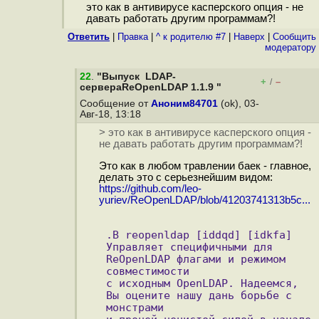
это как в антивирусе касперского опция - не
давать работать другим программам?!
Ответить
|
Правка
|
^ к родителю #7
|
Наверх
|
Cообщить
модератору
22
.
"Выпуск LDAP-
+
–
/
сервераReOpenLDAP 1.1.9 "
Сообщение от
Аноним84701
(ok), 03-
Авг-18, 13:18
> это как в антивирусе касперского опция -
не давать работать другим программам?!
Это как в любом травлении баек - главное,
делать это с серьезнейшим видом:
https://github.com/leo-
yuriev/ReOpenLDAP/blob/41203741313b5c...
.B reopenldap [iddqd] [idkfa]
Управляет специфичными для 
ReOpenLDAP флагами и режимом 
совместимости
с исходным OpenLDAP. Надеемся, 
Вы оцените нашу дань борьбе с 
монстрами