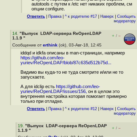
autotools с путем к /etc нет никаких проблем, см
опции configure.
Ответить
|
Правка
|
^ к родителю #17
|
Наверх
|
Cообщить
модератору
14
.
"Выпуск LDAP-сервера ReOpenLDAP
+
–
/
1.1.9 "
Сообщение от
erthink
(ok), 03-Авг-18, 12:45
iddqd и idkfa описаны в man-страницах, например
https://github.com/leo-
yuriev/ReOpenLDAP/blob/87c635d512b75d...
Видимо вы куда-то не туда смотрите и/или не то
запускаете.
А для idclip есть
https://github.com/leo-
yuriev/ReOpenLDAP/issues/156,
он в целом это
внутренняя настройка которая помогает примерно
только при отладке.
Ответить
|
Правка
|
^ к родителю #12
|
Наверх
|
Cообщить
модератору
19
.
"Выпуск LDAP-сервера ReOpenLDAP
+
–
/
1.1.9 "