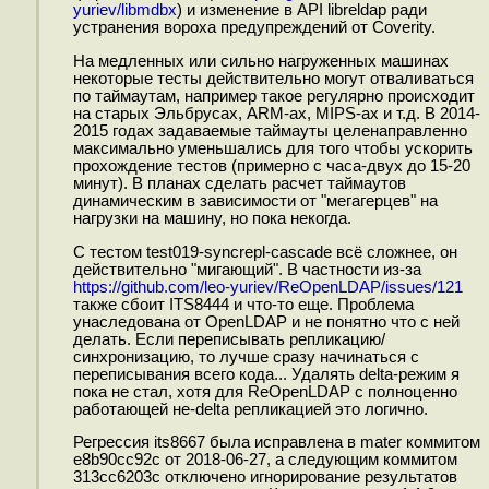
yuriev/libmdbx
) и изменение в API libreldap ради
устранения вороха предупреждений от Coverity.
На медленных или сильно нагруженных машинах
некоторые тесты действительно могут отваливаться
по таймаутам, например такое регулярно происходит
на старых Эльбрусах, ARM-ах, MIPS-ах и т.д. В 2014-
2015 годах задаваемые таймауты целенаправленно
максимально уменьшались для того чтобы ускорить
прохождение тестов (примерно с часа-двух до 15-20
минут). В планах сделать расчет таймаутов
динамическим в зависимости от "мегагерцев" на
нагрузки на машину, но пока некогда.
С тестом test019-syncrepl-cascade всё сложнее, он
действительно "мигающий". В частности из-за
https://github.com/leo-yuriev/ReOpenLDAP/issues/121
также сбоит ITS8444 и что-то еще. Проблема
унаследована от OpenLDAP и не понятно что с ней
делать. Если переписывать репликацию/
синхронизацию, то лучше сразу начинаться с
переписывания всего кода... Удалять delta-режим я
пока не стал, хотя для ReOpenLDAP с полноценно
работающей не-delta репликацией это логично.
Регресcия its8667 была исправлена в mater коммитом
e8b90cc92c от 2018-06-27, а следующим коммитом
313cc6203c отключено игнорирование результатов