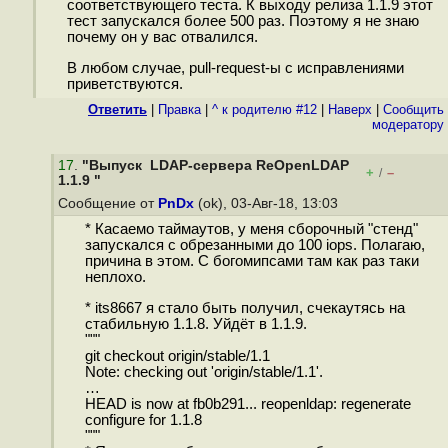
соответствующего теста. К выходу релиза 1.1.9 этот
тест запускался более 500 раз. Поэтому я не знаю
почему он у вас отвалился.
В любом случае, pull-request-ы с исправлениями
приветствуются.
Ответить
|
Правка
|
^ к родителю #12
|
Наверх
|
Cообщить
модератору
17
.
"Выпуск LDAP-сервера ReOpenLDAP
+
–
/
1.1.9 "
Сообщение от
PnDx
(ok), 03-Авг-18, 13:03
* Касаемо таймаутов, у меня сборочный "стенд"
запускался с обрезанными до 100 iops. Полагаю,
причина в этом. С богомипсами там как раз таки
неплохо.
* its8667 я стало быть получил, счекаутясь на
стабильную 1.1.8. Уйдёт в 1.1.9.
"""
git checkout origin/stable/1.1
Note: checking out 'origin/stable/1.1'.
…
HEAD is now at fb0b291... reopenldap: regenerate
configure for 1.1.8
"""