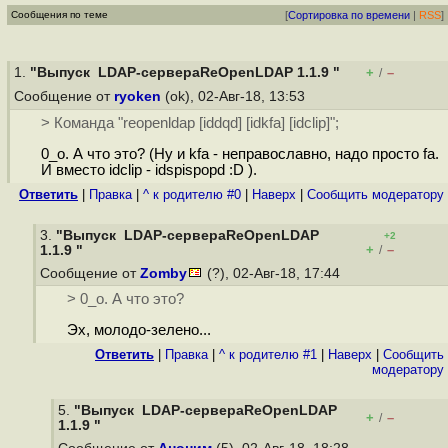
Сообщения по теме
[
Сортировка по времени
|
RSS
]
1.
"Выпуск LDAP-сервераReOpenLDAP 1.1.9 "
+
–
/
Сообщение от
ryoken
(ok), 02-Авг-18, 13:53
> Команда "reopenldap [iddqd] [idkfa] [idclip]";
0_o. А что это? (Ну и kfa - неправославно, надо просто fa.
И вместо idclip - idspispopd :D ).
Ответить
|
Правка
|
^ к родителю #0
|
Наверх
|
Cообщить модератору
3.
"Выпуск LDAP-сервераReOpenLDAP
+2
+
–
1.1.9 "
/
Сообщение от
Zomby
(?), 02-Авг-18, 17:44
> 0_o. А что это?
Эх, молодо-зелено...
Ответить
|
Правка
|
^ к родителю #1
|
Наверх
|
Cообщить
модератору
5.
"Выпуск LDAP-сервераReOpenLDAP
+
–
/
1.1.9 "